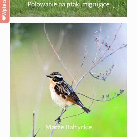
Wpłacam
Polowanie na ptaki migrujące
Morze Bałtyckie