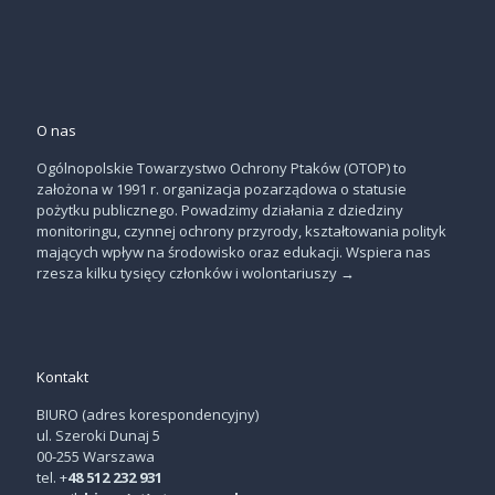
O nas
Ogólnopolskie Towarzystwo Ochrony Ptaków (OTOP) to
założona w 1991 r. organizacja pozarządowa o statusie
pożytku publicznego. Powadzimy działania z dziedziny
monitoringu, czynnej ochrony przyrody, kształtowania polityk
mających wpływ na środowisko oraz edukacji. Wspiera nas
rzesza kilku tysięcy członków i wolontariuszy
→
Kontakt
BIURO (adres korespondencyjny)
ul. Szeroki Dunaj 5
00-255 Warszawa
tel. +
48 512 232 931