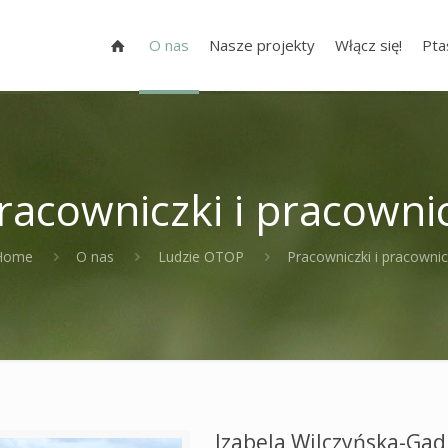
O nas
Nasze projekty
Włącz się!
Pta
racowniczki i pracowni
Home
O nas
Ludzie OTOP
Pracowniczki i pracowni
Izabela Wilczyńska-Gad