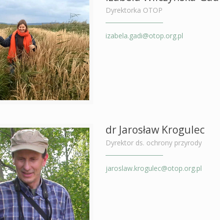
Dyrektorka OTOP
izabela.gadi@otop.org.pl
dr Jarosław Krogulec
Dyrektor ds. ochrony przyrody
jaroslaw.krogulec@otop.org.pl