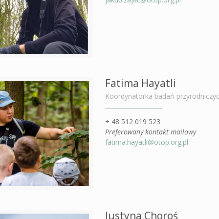
Fatima Hayatli
Koordynatorka badań przyrodniczy
+ 48 512 019 523
Preferowany kontakt mailowy
fatima.hayatli@otop.org.pl
Justyna Choroś