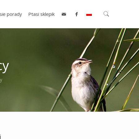
sie porady
Ptasi sklepik
cy
cy
i