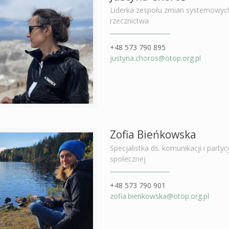
Liderka zespołu zmian systemowych
rzecznictwa
+48 573 790 895
justyna.choros@otop.org.pl
Zofia Bieńkowska
Specjalistka ds. komunikacji i partyc
społecznej
+48 573 790 901
zofia.bienkowska@otop.org.pl