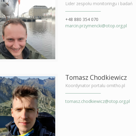
Lider zespołu monitoringu i badań
+48 880 354 070
marcin.przymencki@otop.org.pl
Tomasz Chodkiewicz
Koordynator portalu ornitho.pl
tomasz.chodkiewicz@otop.org.pl