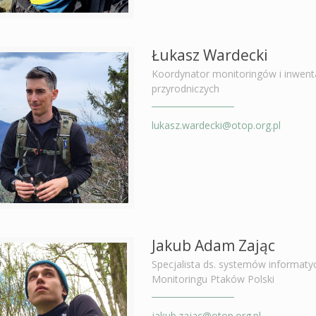
Łukasz Wardecki
Koordynator monitoringów i inwenta
przyrodniczych
lukasz.wardecki@otop.org.pl
Jakub Adam Zając
Specjalista ds. systemów informaty
Monitoringu Ptaków Polski
jakub.zajac@otop.org.pl