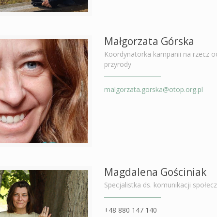
Małgorzata Górska
Koordynatorka kampanii na rzecz o
przyrody
malgorzata.gorska@otop.org.pl
Magdalena Gościniak
Specjalistka ds. komunikacji społec
+48 880 147 140