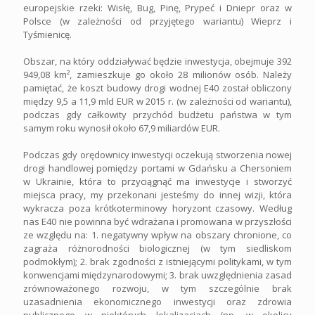
europejskie rzeki: Wisłę, Bug, Pinę, Prypeć i Dniepr oraz w
Polsce (w zależności od przyjętego wariantu) Wieprz i
Tyśmienicę.
Obszar, na który oddziaływać będzie inwestycja, obejmuje 392
949,08 km², zamieszkuje go około 28 milionów osób. Należy
pamiętać, że koszt budowy drogi wodnej E40 został obliczony
między 9,5 a 11,9 mld EUR w 2015 r. (w zależności od wariantu),
podczas gdy całkowity przychód budżetu państwa w tym
samym roku wynosił około 67,9 miliardów EUR.
Podczas gdy orędownicy inwestycji oczekują stworzenia nowej
drogi handlowej pomiędzy portami w Gdańsku a Chersoniem
w Ukrainie, która to przyciągnąć ma inwestycje i stworzyć
miejsca pracy, my przekonani jesteśmy do innej wizji, która
wykracza poza krótkoterminowy horyzont czasowy. Według
nas E40 nie powinna być wdrażana i promowana w przyszłości
ze względu na: 1. negatywny wpływ na obszary chronione, co
zagraża różnorodności biologicznej (w tym siedliskom
podmokłym); 2. brak zgodności z istniejącymi politykami, w tym
konwencjami międzynarodowymi; 3. brak uwzględnienia zasad
zrównoważonego rozwoju, w tym szczególnie brak
uzasadnienia ekonomicznego inwestycji oraz zdrowia