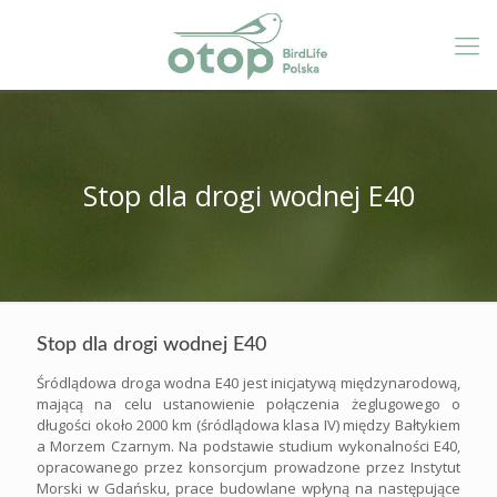
Stop dla drogi wodnej E40
Stop dla drogi wodnej E40
Śródlądowa droga wodna E40 jest inicjatywą międzynarodową,
mającą na celu ustanowienie połączenia żeglugowego o
długości około 2000 km (śródlądowa klasa IV) między Bałtykiem
a Morzem Czarnym. Na podstawie studium wykonalności E40,
opracowanego przez konsorcjum prowadzone przez Instytut
Morski w Gdańsku, prace budowlane wpłyną na następujące