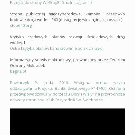
Przejdź do strony WeStopE40 na Instagramie
Strona publicznej międzynarodowej kampanii przeciwko
budowie drogi wodnej E40 (dostępny język: angielski, rosyjski):
stope40.org
Krytyka rządowych planów rozwoju śródlądowych dróg
wodnych:
Ostra krytyka planów kanalizowania polskich rzek
Informacyjny serwis mokradłowy, prowadzony przez Centrum
Ochrony Mokradeł:
bagna.pl
Pawlaczyk P. (red.). 2016. Wstępna ocena ryzyka
oddziaływania Projektu Banku Światowego P147460 „Ochrona
przeciwpowodziowa w dorzeczu Odry i Wisły” na przyrodnicze
obszary chronione. Klub Przyrodników. Świebodzin.