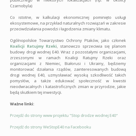
publicznego w niektórych lokalizacjach (np. w okolicy
Czarnobyla)
Co istotne, w kalkulacji ekonomicznej pominięto usługi
ekosystemowe, na przykład naturalnych rozwiązań w zakresie
przeciwdziałania powodzi i łagodzenia zmiany klimatu.
Ogólnopolskie Towarzystwo Ochrony Ptaków, jako członek
Koalicji Ratujmy Rzeki
, stanowczo sprzeciwia się planom
budowy drogi wodnej E40. Wraz z pozostałymi organizacjami,
zrzeszonymi w ramach Koalicji Ratujmy Rzeki oraz
organizacjami z Niemiec, Białorusi i Ukrainy, będziemy
monitorować działania rządów, zainteresowanych budową
drogi wodnej E40, uzmysławiać wysoką szkodliwość takich
pomysłów, a także edukować społeczność w kwestii
nieodwracalnych i katastroficznych zmian w przyrodzie, jakie
będą skutkiem tej inwestycji.
Ważne linki:
Przejdź do strony www projektu "Stop drodze wodnej E40"
Przejdź do strony WeStopE40 na Facebooku