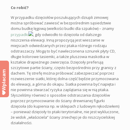
Co robić?
W przypadku dzięciołów poszukujących dziupli zimowej
można spróbować zawiesić w bezpośrednim sąsiedztwie
domu budkę lęgową (wielkości budki dla szpaków) – znamy
przypadki
, gdy odwiodło to dzięcioła od dalszego
niszczenia elewacji. Inną propozycją jest wieszanie w
miejscach odwiedzanych przez ptaka różnego rodzaju
odstraszaczy. Mogą to być nawleczonena sznurek płyty CD,
długie kolorowe tasiemki, a także pluszowa maskotka w
kształcie drapieżnego zwierzęcia. Dzięcioły preferują
szczytowe partie ściany, często bezpośrednio przy granicy z
Wpłacam
dachem. Tę strefę można próbować zabezpieczać poprzez
rozwieszenie siatki, której dolna część będzie przymocowana
do elewacji, a górna do okapu. Siatka powinna być napięta i
nie powinna stwarzać ryzyka zaplątania się w nią ptaka.
Słyszeliśmy również o sposobie odstraszania dzięciołów
poprzez przymocowanie do ściany drewnianej figurki
dzięcioła (do kupienia np. w sklepach z ludowym rękodziełem)
– ponieważ dzięcioły to ptaki terytorialne, nie jest wykluczone,
że widok „właściciela” ściany zniechęci je do niszczycielskiej
działalności.