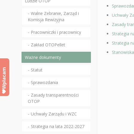
Ludzie OTOP
Sprawozda
Walne Zebranie, Zarząd i
Uchwały Z
Komisja Rewizyjna
Zasady tra
Pracowniczki i pracownicy
Strategia n
Strategia n
Zakład OTOPellet
Stanowisk
Ważne dokumenty
Wpłacam
Statut
Sprawozdania
Zasady transparentności
OTOP
Uchwały Zarządu i WZC
Strategia na lata 2022-2027