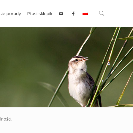
sie porady
Ptasi sklepik
lności.