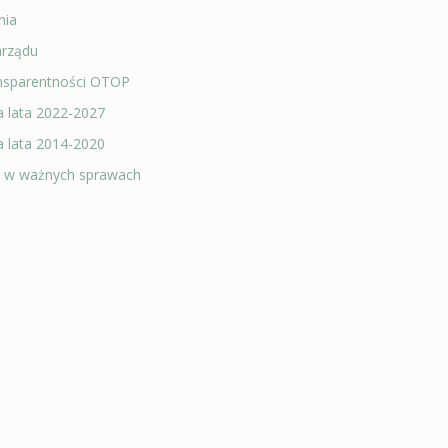
nia
arządu
nsparentności OTOP
a lata 2022-2027
a lata 2014-2020
a w ważnych sprawach