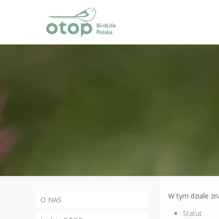
W tym dziale zn
O NAS
Statut