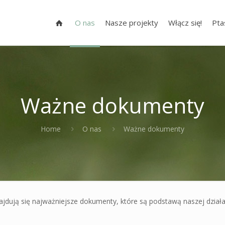
O nas
Nasze projekty
Włącz się!
Pta
Ważne dokumenty
Home
O nas
Ważne dokumenty
ajdują się najważniejsze dokumenty, które są podstawą naszej działa