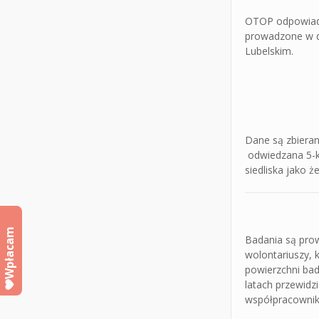
OTOP odpowiada
prowadzone w do
Lubelskim.
Dane są zbieran
odwiedzana 5-kr
siedliska jako 
Wpłacam
Badania są pro
wolontariuszy, 
powierzchni bad
latach przewidz
współpracownik