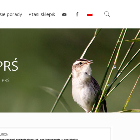
sie porady
Ptasi sklepik
PRŚ
i PRŚ