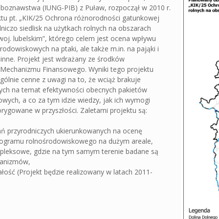
eboznawstwa (IUNG-PIB) z Puław, rozpoczął w 2010 r.
ektu pt. „KIK/25 Ochrona różnorodności gatunkowej
niczo siedlisk na użytkach rolnych na obszarach
oj. lubelskim”, którego celem jest ocena wpływu
rodowiskowych na ptaki, ale także m.in. na pająki i
linne. Projekt jest wdrażany ze środków
 Mechanizmu Finansowego. Wyniki tego projektu
ólnie cenne z uwagi na to, że wciąż brakuje
ych na temat efektywności obecnych pakietów
wych, a co za tym idzie wiedzy, jak ich wymogi
rygowane w przyszłości. Zaletami projektu są:
dań przyrodniczych ukierunkowanych na ocenę
rogramu rolnośrodowiskowego na dużym areale,
mpleksowe, gdzie na tym samym terenie badane są
ganizmów,
ałość (Projekt będzie realizowany w latach 2011-