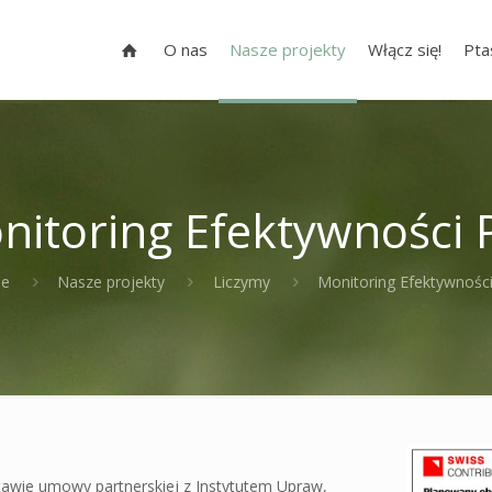
O nas
Nasze projekty
Włącz się!
Pta
nitoring Efektywności 
e
Nasze projekty
Liczymy
Monitoring Efektywnośc
awie umowy partnerskiej z Instytutem Upraw,