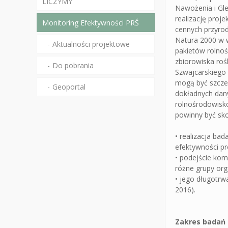
LICZYMY
Nawożenia i Gl
realizację proj
Monitoring Efektywności PRŚ
cennych przyrod
Natura 2000 w w
Aktualności projektowe
pakietów rolnoś
zbiorowiska roś
Do pobrania
Szwajcarskiego
mogą być szczeg
Geoportal
dokładnych dan
rolnośrodowisko
powinny być sko
• realizacja ba
efektywności p
• podejście ko
różne grupy or
• jego długotrw
2016).
Zakres badań