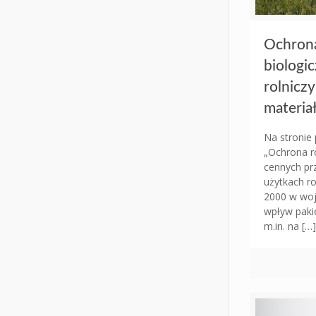
Ochrona
biologic
rolnicz
materia
Na stronie
„Ochrona r
cennych prz
użytkach r
2000 w woj
wpływ paki
m.in. na
[…]