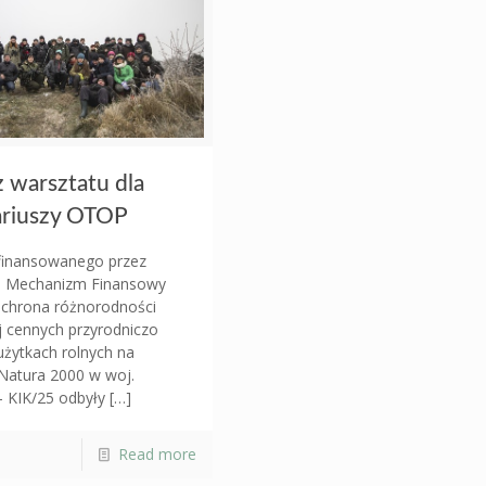
z warsztatu dla
ariuszy OTOP
finansowanego przez
i Mechanizm Finansowy
Ochrona różnorodności
 cennych przyrodniczo
 użytkach rolnych na
Natura 2000 w woj.
– KIK/25 odbyły
[…]
Read more