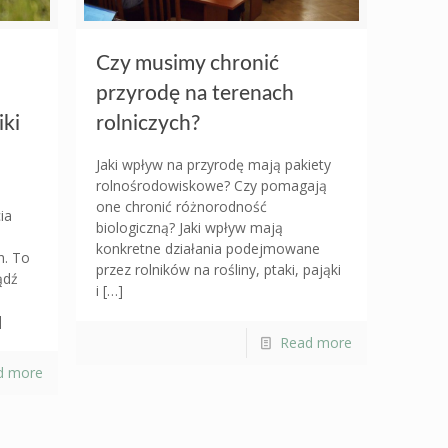
Czy musimy chronić
przyrodę na terenach
rolniczych?
ki
Jaki wpływ na przyrodę mają pakiety
rolnośrodowiskowe? Czy pomagają
o
one chronić różnorodność
ia
biologiczną? Jaki wpływ mają
konkretne działania podejmowane
h. To
przez rolników na rośliny, ptaki, pająki
ądź
i
[…]
]
Read more
d more