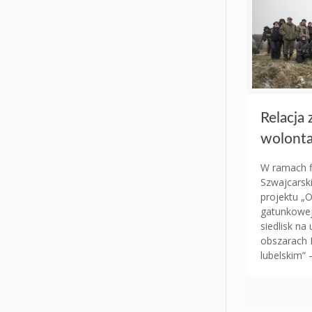
Relacja 
wolont
W ramach 
Szwajcarsk
projektu „
gatunkowej
siedlisk na
obszarach 
lubelskim” 