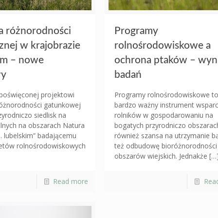
 różnorodności
Programy
znej w krajobrazie
rolnośrodowiskowe a
ym – nowe
ochrona ptaków – wyni
ły
badań
 poświęconej projektowi
Programy rolnośrodowiskowe t
óżnorodności gatunkowej
bardzo ważny instrument wsparc
yrodniczo siedlisk na
rolników w gospodarowaniu na
olnych na obszarach Natura
bogatych przyrodniczo obszarac
. lubelskim” badającemu
również szansa na utrzymanie b
etów rolnośrodowiskowych
też odbudowę bioróżnorodności
obszarów wiejskich. Jednakże
[…
Read more
Rea