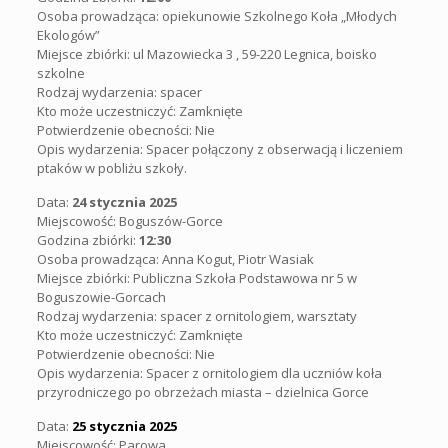
Osoba prowadząca:
opiekunowie Szkolnego Koła „Młodych
Ekologów”
Miejsce zbiórki:
ul Mazowiecka 3 , 59-220 Legnica, boisko
szkolne
Rodzaj wydarzenia: spacer
Kto może uczestniczyć: Zamknięte
Potwierdzenie obecności: Nie
Opis wydarzenia:
Spacer połączony z obserwacją i liczeniem
ptaków w pobliżu szkoły.
Data:
24 stycznia 2025
Miejscowość: Boguszów-Gorce
Godzina zbiórki:
12:30
Osoba prowadząca: Anna Kogut, Piotr Wasiak
Miejsce zbiórki:
Publiczna Szkoła Podstawowa nr 5 w
Boguszowie-Gorcach
Rodzaj wydarzenia:
spacer z ornitologiem, warsztaty
Kto może uczestniczyć: Zamknięte
Potwierdzenie obecności: Nie
Opis wydarzenia:
Spacer z ornitologiem dla uczniów koła
przyrodniczego po obrzeżach miasta – dzielnica Gorce
Data:
25 stycznia 2025
Miejscowość: Parowa