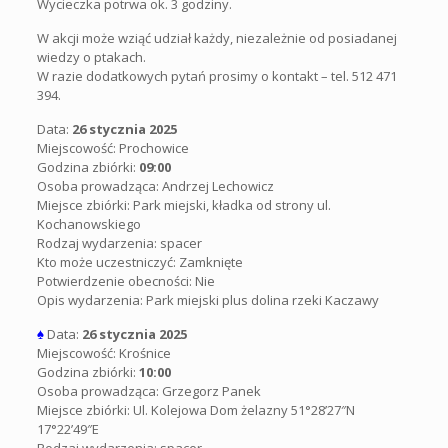
Wycieczka potrwa ok. 3 godziny.
W akcji może wziąć udział każdy, niezależnie od posiadanej
wiedzy o ptakach.
W razie dodatkowych pytań prosimy o kontakt – tel. 512 471
394.
Data:
26 stycznia 2025
Miejscowość: Prochowice
Godzina zbiórki:
09:00
Osoba prowadząca: Andrzej Lechowicz
Miejsce zbiórki:
Park miejski, kładka od strony ul.
Kochanowskiego
Rodzaj wydarzenia: spacer
Kto może uczestniczyć: Zamknięte
Potwierdzenie obecności: Nie
Opis wydarzenia:
Park miejski plus dolina rzeki Kaczawy
♠
Data:
26 stycznia 2025
Miejscowość: Krośnice
Godzina zbiórki:
10:00
Osoba prowadząca: Grzegorz Panek
Miejsce zbiórki:
Ul. Kolejowa Dom żelazny 51°28’27″N
17°22’49″E