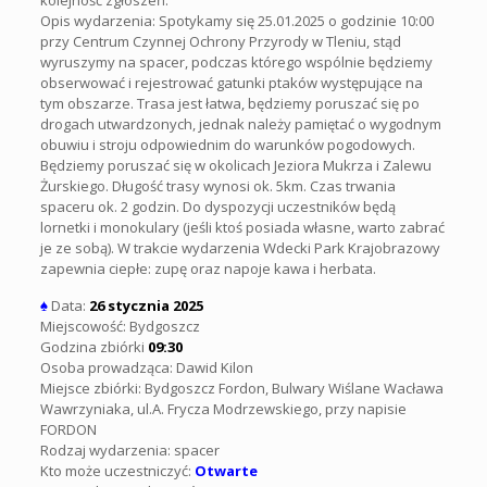
kolejność zgłoszeń.
Opis wydarzenia: Spotykamy się 25.01.2025 o godzinie 10:00
przy Centrum Czynnej Ochrony Przyrody w Tleniu, stąd
wyruszymy na spacer, podczas którego wspólnie będziemy
obserwować i rejestrować gatunki ptaków występujące na
tym obszarze. Trasa jest łatwa, będziemy poruszać się po
drogach utwardzonych, jednak należy pamiętać o wygodnym
obuwiu i stroju odpowiednim do warunków pogodowych.
Będziemy poruszać się w okolicach Jeziora Mukrza i Zalewu
Żurskiego. Długość trasy wynosi ok. 5km. Czas trwania
spaceru ok. 2 godzin. Do dyspozycji uczestników będą
lornetki i monokulary (jeśli ktoś posiada własne, warto zabrać
je ze sobą). W trakcie wydarzenia Wdecki Park Krajobrazowy
zapewnia ciepłe: zupę oraz napoje kawa i herbata.
♠
Data:
26 stycznia 2025
Miejscowość: Bydgoszcz
Godzina zbiórki
09:30
Osoba prowadząca: Dawid Kilon
Miejsce zbiórki: Bydgoszcz Fordon, Bulwary Wiślane Wacława
Wawrzyniaka, ul.A. Frycza Modrzewskiego, przy napisie
FORDON
Rodzaj wydarzenia: spacer
Kto może uczestniczyć:
Otwarte