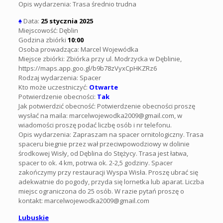
Opis wydarzenia: Trasa średnio trudna
♠
Data:
25 stycznia 2025
Miejscowość: Dęblin
Godzina zbiórki
10:00
Osoba prowadząca: Marcel Wojewódka
Miejsce zbiórki: Zbiórka przy ul. Modrzycka w Dęblinie,
https://maps.app.goo.gl/b9b78zVyxCpHKZRz6
Rodzaj wydarzenia: Spacer
Kto może uczestniczyć:
Otwarte
Potwierdzenie obecności:
Tak
Jak potwierdzić obecność: Potwierdzenie obecności proszę
wysłać na maila: marcelwojewodka2009@gmail.com, w
wiadomości proszę podać liczbę osób i nr telefonu.
Opis wydarzenia: Zapraszam na spacer ornitologiczny. Trasa
spaceru biegnie przez wał przeciwpowodziowy w dolinie
środkowej Wisły, od Dęblina do Stężycy. Trasa jest łatwa,
spacer to ok. 4 km, potrwa ok. 2-2,5 godziny. Spacer
zakończymy przy restauracji Wyspa Wisła. Proszę ubrać się
adekwatnie do pogody, przyda się lornetka lub aparat. Liczba
miejsc ograniczona do 25 osób. W razie pytań proszę o
kontakt: marcelwojewodka2009@gmail.com
Lubuskie