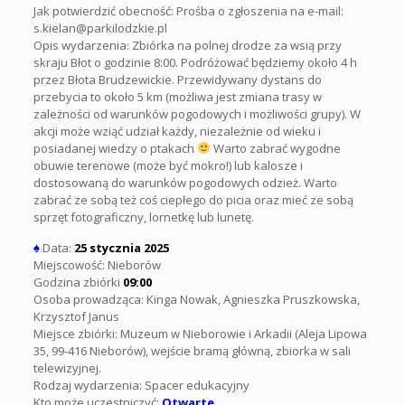
Jak potwierdzić obecność: Prośba o zgłoszenia na e-mail:
s.kielan@parkilodzkie.pl
Opis wydarzenia: Zbiórka na polnej drodze za wsią przy
skraju Błot o godzinie 8:00. Podróżować będziemy około 4 h
przez Błota Brudzewickie. Przewidywany dystans do
przebycia to około 5 km (możliwa jest zmiana trasy w
zależności od warunków pogodowych i możliwości grupy). W
akcji może wziąć udział każdy, niezależnie od wieku i
posiadanej wiedzy o ptakach
Warto zabrać wygodne
obuwie terenowe (może być mokro!) lub kalosze i
dostosowaną do warunków pogodowych odzież. Warto
zabrać ze sobą też coś ciepłego do picia oraz mieć ze sobą
sprzęt fotograficzny, lornetkę lub lunetę.
♠
Data:
25 stycznia 2025
Miejscowość: Nieborów
Godzina zbiórki
09:00
Osoba prowadząca: Kinga Nowak, Agnieszka Pruszkowska,
Krzysztof Janus
Miejsce zbiórki: Muzeum w Nieborowie i Arkadii (Aleja Lipowa
35, 99-416 Nieborów), wejście bramą główną, zbiorka w sali
telewizyjnej.
Rodzaj wydarzenia: Spacer edukacyjny
Kto może uczestniczyć:
Otwarte