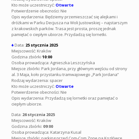
Kto może uczestniczyć:
Otwarte
Potwierdzenie obecności: Nie
Opis wydarzenia: Będziemy przemieszczać się alejkami i
dróżkami w Parku Decjusza na Woli Justowskiej – najstarszym
z krakowskich parków. Trasa jest prosta, proszę jednak
pamiętać o ciepłym ubiorze. Przydadzą się lornetki.
♠
Data:
25 stycznia 2025
Miejscowość: Kraków
Godzina zbiórki
10:00
Osoba prowadząca: Agnieszka Leszczyńska
Miejsce zbiórki: Park Jordana, przy głównym wejściu od strony
al. 3 Maja, koło przystanku tramwajowego „Park Jordana”
Rodzaj wydarzenia: spacer
Kto może uczestniczyć:
Otwarte
Potwierdzenie obecności: Nie
Opis wydarzenia: Przydadzą się lornetki oraz pamiętać o
ciepłym ubiorze.
Data:
26 stycznia 2025
Miejscowość: Kraków
Godzina zbiórki:
09:00
Osoba prowadząca:
Katarzyna Kusal
Miejsce zbiórki:
parking przed Com-Com Zone na Kozłówce,