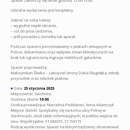
Spacer zakończy się około godziny 12:00-13:00
Udział w wydarzeniu jest bezpłatny.
Zabrać ze sobą należy:
– wygodne ciepłe ubranie,
– coś do picia i jedzenia,
– jeśli posiadasz, lornetkę lub aparat.
Podczas spaceru porozmawiamy o ptakach zimujących w
Polsce, dokarmianiu oraz wpływie zmian klimatycznych na
brak lub ograniczoną migracje niektórych gatunków.
Spacer poprowadzą:
Maksymilian Śliwka – założyciel strony Dzika Długołęka, młody
przyrodnik oraz miłośnik ptaków.
♠
Data:
25 stycznia 2025
Miejscowość: Siechnice
Godzina zbiórki
10:00
Osoba prowadząca: Marcelina Poddaniec, Anna Adamczyk
Miejsce zbiórki: Spotykamy się na końcu ulicy Polnej w
Siechnicach, obok tablic informacyjnych, w pobliżu wejścia do
lasu. Współrzędne: 51.043015, 17.159115
Rodzaj wydarzenia: Spacer na którym będziemy obserwować