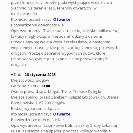
przez lunetę oraz lornetki ptaki występujące w okolicach
Siechnic. Na terenie lasu, terenów otwartych i w
okolicachrzeki.
Kto może uczestniczyć:
Otwarte
Potwierdzenie obecności: Nie
Opis wydarzenia: Trasa spaceru nie będzie skomplikowana,
tak aby mogły wziąć w niej udział rodziny z dziećmi.
Przejdziemy się wałem wzdłuż rzeki Oławy, a następnie
wejdziemy do lasu, gdzie poruszać będziemy się po leśnych
drogach. Proszę o zabranie wygodnych butów, które
umożliwią wygodne poruszanie się po przewidzianych
drogach.
♠
Data:
26 stycznia 2025
Miejscowość: Głogów
Godzina zbiórki
09:00
Osoba prowadząca: Magda Tracz, Tomasz Dzięgło
Miejsce zbiórki: przed Zamkiem Książąt Głogowskich, Brama
Brzostowska 1, 67-200 Głogów
Rodzaj wydarzenia: Spacer
Kto może uczestniczyć:
Otwarte
Potwierdzenie obecności: Nie
Opis wydarzenia: Członkowie Dolnośląskiej Grupy Lokalnej
OTOP zapraszają na spacer, podczas którego wspólnie