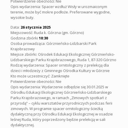
Potwierdzenie obecności: Nie
Opis wydarzenia: Spacer wzdłuż Wisły w urozmaiconym
terenie, może być mokre podłoże. Preferowane wygodne,
wysokie buty.
Data:
26 stycznia 2025
Miejscowość: Ruda k. Górzna (gm. Górzno)
Godzina zbiórki
10:30
Osoba prowadząca: Górznieńsko-Lidzbarski Park
Krajobrazowy
Miejsce zbiórki: Ośrodek Edukacji Ekologicznej Górznieńsko-
Lidzbarskiego Parku Krajobrazowego, Ruda 1, 87-320 Górzno
Rodzaj wydarzenia: Spacer ornitologiczny z prelekcją dla
dzieci i młodzieży z Gminnego Ośrodka Kultury w Górznie
Kto może uczestniczyć: Zamknięte
Potwierdzenie obecności: Nie
Opis wydarzenia: Wydarzenie odbędzie się 30.01.2025 w
Ośrodku Edukacji Ekologicznej Górznieńsko-Lidzbarskiego
Parku Krajobrazowego, w ramach „Zimowych spotkań z
przyrodą” – cyklu warsztatów przyrodniczych podczas ferii
zimowych. W programie spacer ornitologiczny ścieżką
dydaktyczną przy Ośrodku Edukacji Ekologicznej w osadzie
leśnej Ruda, który poprzedzony będzie prelekcją w sali
dydaktycznej.