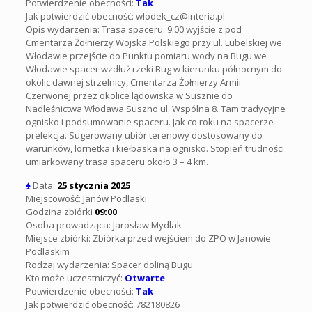
Potwierdzenie obecności:
Tak
Jak potwierdzić obecność: wlodek_cz@interia.pl
Opis wydarzenia: Trasa spaceru. 9:00 wyjście z pod
Cmentarza Żołnierzy Wojska Polskiego przy ul. Lubelskiej we
Włodawie przejście do Punktu pomiaru wody na Bugu we
Włodawie spacer wzdłuż rzeki Bug w kierunku północnym do
okolic dawnej strzelnicy, Cmentarza Żołnierzy Armii
Czerwonej przez okolice lądowiska w Susznie do
Nadleśnictwa Włodawa Suszno ul. Wspólna 8. Tam tradycyjne
ognisko i podsumowanie spaceru. Jak co roku na spacerze
prelekcja. Sugerowany ubiór terenowy dostosowany do
warunków, lornetka i kiełbaska na ognisko. Stopień trudności
umiarkowany trasa spaceru około 3 – 4 km.
♠
Data:
25 stycznia 2025
Miejscowość: Janów Podlaski
Godzina zbiórki
09:00
Osoba prowadząca: Jarosław Mydlak
Miejsce zbiórki: Zbiórka przed wejściem do ZPO w Janowie
Podlaskim
Rodzaj wydarzenia: Spacer doliną Bugu
Kto może uczestniczyć:
Otwarte
Potwierdzenie obecności:
Tak
Jak potwierdzić obecność: 782180826