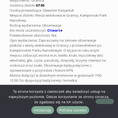
Miejscowość: Granica
Godzina zbiórki
07:00
Osoba prowadząca: Sławomir Kasjaniuk
Miejsce zbiórki: Wieża widokowa w Granicy, Kampinoski Park
Narodowy
Rodzaj wydarzenia: Obserwacje
Kto może uczestniczyć:
Otwarte
Potwierdzenie obecności: Nie
Opis wydarzenia: Zapraszamy na zimowe obserwacje
ptaków z wieży widokowej w Granicy z przewodnikiem po
Kampinoskim Parku Narodowym. O tej porze roku w tym
miejscu zobaczyć można m.in. bieliki, kruki, myszołowy (też
włochate), gile, czyże, paszkoty, dzięcioły, liczymy również na
srokosza oraz ssaki. Obserwacje będą połączone z
opowieściami o przyrodzie i historii KPN.
Można dołączyć w dowolnym momencie w godzinach 7:00-
12:00. Do dyspozycji będą lunety i lornetka.
♠
Data:
25 stycznia 2025
Ta strona korzysta z ciasteczek aby świadczyć usługi na
Miejscowość: Stara Miłosna
najwyższym poziomie. Dalsze korzystanie ze strony oznacza,
Godzina zbiórki:
09:00
że zgadzasz się na ich użycie.
Osoba prowadząca: Przemysłąw Stolarz
Miejsce zbiórki:
ul. Jana Pawła II nr 21, 05-077 Warszawa
Akceptuję
Polityka cookies
(Poczta obok ul. Jeździeckiej)