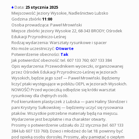
♠
Data:
25 stycznia 2025
Miejscowość: Jeziory Wysokie, Nadleśnictwo Lubsko
Godzina zbiórki
11:00
Osoba prowadząca: Paweł Mrowiński
Miejsce zbiórki: Jeziory Wysokie 22, 68-343 BRODY; Ośrodek
Edukacji Przyrodniczo-Leśnej
Rodzaj wydarzenia: Warsztaty rysunkowe i spacer
Kto może uczestniczyć:
Otwarte
Potwierdzenie obecności:
Tak
Jak potwierdzić obecność: tel. 607 133 760; 607 133 384
Opis wydarzenia: Przewodnikiem wycieczki, organizowanej
przez Ośrodek Edukacji Przyrodniczo-Leśnej w Jeziorach
Wysokich, będzie jego szef — Paweł Mrowiński. Będziemy
liczyć ptaki występujące w pobliżu OEPL w Jeziorach Wysokich.
NOWOŚĆ! Przed wycieczką odbędzie się krótki warsztat
rysunkowy dla chętnych osób.
Pod kierunkiem plastyczek z Lubska — pani Haliny Skindzier i
pani Krystyny Sułkowskiej — będziemy uczyć się rysowania
ptaków. Wszystkie potrzebne materiały będą na miejscu.
Wydarzenie jest bezpłatne i ma charakter otwarty.
Prosimy o potwierdzenie udziału do 22 stycznia (tel. 607 133
384 lub 607 133 760). Dzieci i młodzież do lat 18. powinny być
pod opieką osoby dorosłej. Prosimy, aby pamiętać o ciepłym