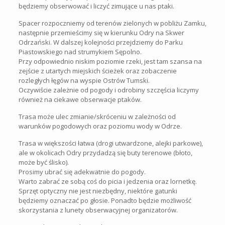
będziemy obserwować i liczyć zimujące u nas ptaki.
Spacer rozpoczniemy od terenów zielonych w pobliżu Zamku,
następnie przemieścimy się w kierunku Odry na Skwer
Odrzański. W dalszej kolejności przejdziemy do Parku
Piastowskiego nad strumykiem Sępolno.
Przy odpowiednio niskim poziomie rzeki, jest tam szansa na
zejście z utartych miejskich ścieżek oraz zobaczenie
rozległych łęgów na wyspie Ostrów Tumski.
Oczywiście zależnie od pogody i odrobiny szczęścia liczymy
również na ciekawe obserwacje ptaków.
Trasa może ulec zmianie/skróceniu w zależności od
warunków pogodowych oraz poziomu wody w Odrze.
Trasa w większości łatwa (drogi utwardzone, alejki parkowe),
ale w okolicach Odry przydadzą się buty terenowe (błoto,
może być ślisko).
Prosimy ubrać się adekwatnie do pogody.
Warto zabrać ze sobą coś do picia i jedzenia oraz lornetkę.
Sprzęt optyczny nie jest niezbędny, niektóre gatunki
będziemy oznaczać po głosie. Ponadto będzie możliwość
skorzystania z lunety obserwacyjnej organizatorów.