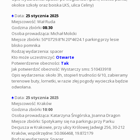
okolice szkoły oraz boiska LKS, ulica Celiny)
♠
Data:
25 stycznia 2025
Miejscowość: Wał Ruda
Godzina zbiórki
08:30
Osoba prowadząca: Michał Molicki
Miejsce zbiórki: 50°07’29.8″N 20°46’24.1 parking przy lesie
blisko pomnika
Rodzaj wydarzenia: spacer
Kto może uczestniczyć:
Otwarte
Potwierdzenie obecności:
Tak
Jak potwierdzić obecność: Wystarczy sms:
510433918
Opis wydarzenia: około 3h, stopień trudności 6/10, zabieramy
terenowe buty, lornetki, w razie złej pogody wycieczka będzie
odwołana.
♠
Data:
25 stycznia 2025
Miejscowość: Kraków
Godzina zbiórki
10:00
Osoba prowadząca: Katarzyna Śnigórska, Joanna Dragon
Miejsce zbiórki: Spotykamy się na parkingu przy Parku
Decjusza w Krakowie, przy ulicy Królowej Jadwigi 256, 30-212
Kraków, współrzędne: 50.066468, 19.872179
Rodzaj wydarzenia: Spacer