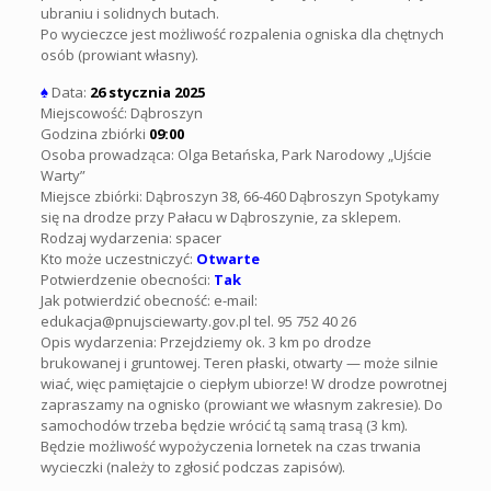
ubraniu i solidnych butach.
Po wycieczce jest możliwość rozpalenia ogniska dla chętnych
osób (prowiant własny).
♠
Data:
26 stycznia 2025
Miejscowość: Dąbroszyn
Godzina zbiórki
09:00
Osoba prowadząca: Olga Betańska, Park Narodowy „Ujście
Warty”
Miejsce zbiórki: Dąbroszyn 38, 66-460 Dąbroszyn Spotykamy
się na drodze przy Pałacu w Dąbroszynie, za sklepem.
Rodzaj wydarzenia: spacer
Kto może uczestniczyć:
Otwarte
Potwierdzenie obecności:
Tak
Jak potwierdzić obecność: e-mail:
edukacja@pnujsciewarty.gov.pl tel. 95 752 40 26
Opis wydarzenia: Przejdziemy ok. 3 km po drodze
brukowanej i gruntowej. Teren płaski, otwarty — może silnie
wiać, więc pamiętajcie o ciepłym ubiorze! W drodze powrotnej
zapraszamy na ognisko (prowiant we własnym zakresie). Do
samochodów trzeba będzie wrócić tą samą trasą (3 km).
Będzie możliwość wypożyczenia lornetek na czas trwania
wycieczki (należy to zgłosić podczas zapisów).