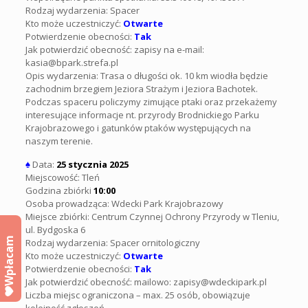
Rodzaj wydarzenia: Spacer
Kto może uczestniczyć:
Otwarte
Potwierdzenie obecności:
Tak
Jak potwierdzić obecność: zapisy na e-mail:
kasia@bpark.strefa.pl
Opis wydarzenia: Trasa o długości ok. 10 km wiodła będzie
zachodnim brzegiem Jeziora Strażym i Jeziora Bachotek.
Podczas spaceru policzymy zimujące ptaki oraz przekażemy
interesujące informacje nt. przyrody Brodnickiego Parku
Krajobrazowego i gatunków ptaków występujących na
naszym terenie.
♠
Data:
25 stycznia 2025
Miejscowość: Tleń
Godzina zbiórki
10:00
Osoba prowadząca: Wdecki Park Krajobrazowy
Miejsce zbiórki: Centrum Czynnej Ochrony Przyrody w Tleniu,
ul. Bydgoska 6
Wpłacam
Rodzaj wydarzenia: Spacer ornitologiczny
Kto może uczestniczyć:
Otwarte
Potwierdzenie obecności:
Tak
Jak potwierdzić obecność: mailowo: zapisy@wdeckipark.pl
Liczba miejsc ograniczona – max. 25 osób, obowiązuje