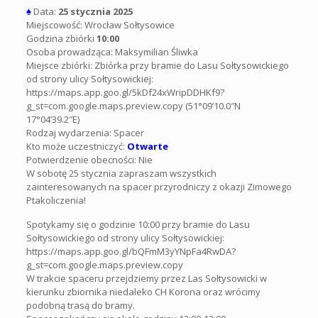
♠
Data:
25 stycznia 2025
Miejscowość: Wrocław Sołtysowice
Godzina zbiórki
10:00
Osoba prowadząca: Maksymilian Śliwka
Miejsce zbiórki: Zbiórka przy bramie do Lasu Sołtysowickiego
od strony ulicy Sołtysowickiej:
https://maps.app.goo.gl/5kDf24xWripDDHKf9?
g_st=com.google.maps.preview.copy (51°09’10.0″N
17°04’39.2″E)
Rodzaj wydarzenia: Spacer
Kto może uczestniczyć:
Otwarte
Potwierdzenie obecności: Nie
W sobotę 25 stycznia zapraszam wszystkich
zainteresowanych na spacer przyrodniczy z okazji Zimowego
Ptakoliczenia!
Spotykamy się o godzinie 10:00 przy bramie do Lasu
Sołtysowickiego od strony ulicy Sołtysowickiej:
https://maps.app.goo.gl/bQFmM3yYNpFa4RwDA?
g_st=com.google.maps.preview.copy
W trakcie spaceru przejdziemy przez Las Sołtysowicki w
kierunku zbiornika niedaleko CH Korona oraz wrócimy
podobną trasą do bramy.