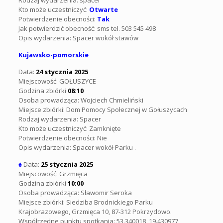
Rodzaj wydarzenia: spacer
Kto może uczestniczyć:
Otwarte
Potwierdzenie obecności:
Tak
Jak potwierdzić obecność: sms tel.
503 545 498
Opis wydarzenia:
Spacer wokół stawów
Kujawsko-pomorskie
Data:
24 stycznia 2025
Miejscowość: GOŁUSZYCE
Godzina zbiórki
08:10
Osoba prowadząca: Wojciech Chmieliński
Miejsce zbiórki: Dom Pomocy Społecznej w Gołuszycach
Rodzaj wydarzenia: Spacer
Kto może uczestniczyć: Zamknięte
Potwierdzenie obecności: Nie
Opis wydarzenia: Spacer wokół Parku .
♠
Data:
25 stycznia 2025
Miejscowość: Grzmięca
Godzina zbiórki
10:00
Osoba prowadząca: Sławomir Seroka
Miejsce zbiórki: Siedziba Brodnickiego Parku
Krajobrazowego, Grzmięca 10, 87-312 Pokrzydowo.
Współrzędne punktu spotkania: 53.340018, 19.430977