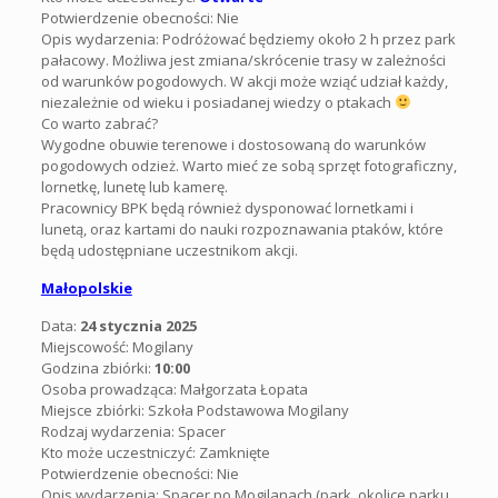
Potwierdzenie obecności: Nie
Opis wydarzenia: Podróżować będziemy około 2 h przez park
pałacowy. Możliwa jest zmiana/skrócenie trasy w zależności
od warunków pogodowych. W akcji może wziąć udział każdy,
niezależnie od wieku i posiadanej wiedzy o ptakach
Co warto zabrać?
Wygodne obuwie terenowe i dostosowaną do warunków
pogodowych odzież. Warto mieć ze sobą sprzęt fotograficzny,
lornetkę, lunetę lub kamerę.
Pracownicy BPK będą również dysponować lornetkami i
lunetą, oraz kartami do nauki rozpoznawania ptaków, które
będą udostępniane uczestnikom akcji.
Małopolskie
Data:
24 stycznia 2025
Miejscowość: Mogilany
Godzina zbiórki:
10:00
Osoba prowadząca: Małgorzata Łopata
Miejsce zbiórki: Szkoła Podstawowa Mogilany
Rodzaj wydarzenia: Spacer
Kto może uczestniczyć: Zamknięte
Potwierdzenie obecności: Nie
Opis wydarzenia: Spacer po Mogilanach (park, okolice parku,