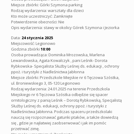
Miejsce zbiórki:
Górki Szymona parking
Rodzaj wydarzenia: warsztaty dla dzieci
Kto może uczestniczyć: Zamknięte
Potwierdzenie obecności: Nie
Opis wydarzenia:
stawy w okolicy Górek Szymona i Jeziorka
Data:
24 stycznia 2025
Miejscowość: Legionowo
Godzina zbiórki
10:00
Osoba prowadząca: Dominika Mrozowska, Marlena
Lewandowska, Agata Kowalczyk , pani Leśnik- Dorota
Rybkowska- Specjalista Służby Leśnej ds. edukacji , ochrony
ppoż. i turystyki z Nadleśnictwa Jabłonna
Miejsce zbiórki: Przedszkole Miejskie nr 6 Tęczowa Szóstka,
ul. Broniewskiego 3, 05-120 Legionowo
Rodzaj wydarzenia: 24.01.2025 na terenie Przedszkola
Miejskiego nr 6 Tęczowa Szóstka odbędzie się spacer
ornitologiczny z panią Leśnik – Dorotą Rybkowską, Specjalistą
Służby Leśnej ds. edukacji, ochrony ppoż. i turystyki z
Nadleśnictwa Jabłonna. Podczas spaceru przedszkolaki
nauczą się rozpoznawać gatunki ptaków, a także dowiedzą
się , gdzie je najłatwiej zaobserwować i jak im pomóc
przetrwać zimę.