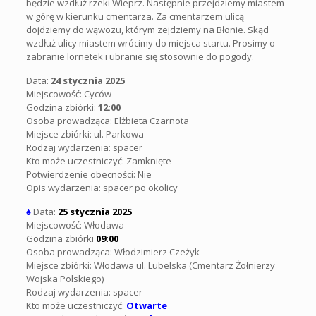
będzie wzdłuż rzeki Wieprz. Następnie przejdziemy miastem
w górę w kierunku cmentarza. Za cmentarzem ulicą
dojdziemy do wąwozu, którym zejdziemy na Błonie. Skąd
wzdłuż ulicy miastem wrócimy do miejsca startu. Prosimy o
zabranie lornetek i ubranie się stosownie do pogody.
Data:
24 stycznia 2025
Miejscowość: Cyców
Godzina zbiórki:
12:00
Osoba prowadząca: Elżbieta Czarnota
Miejsce zbiórki:
ul. Parkowa
Rodzaj wydarzenia: spacer
Kto może uczestniczyć: Zamknięte
Potwierdzenie obecności: Nie
Opis wydarzenia:
spacer po okolicy
♠
Data:
25 stycznia 2025
Miejscowość: Włodawa
Godzina zbiórki
09:00
Osoba prowadząca: Włodzimierz Czeżyk
Miejsce zbiórki: Włodawa ul. Lubelska (Cmentarz Żołnierzy
Wojska Polskiego)
Rodzaj wydarzenia: spacer
Kto może uczestniczyć:
Otwarte