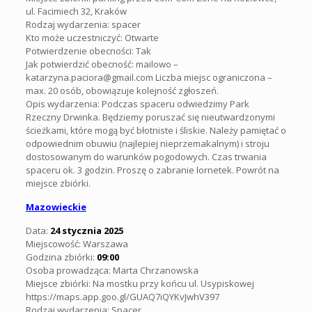
ul. Facimiech 32, Kraków
Rodzaj wydarzenia: spacer
Kto może uczestniczyć: Otwarte
Potwierdzenie obecności: Tak
Jak potwierdzić obecność: mailowo –
katarzyna.paciora@gmail.com Liczba miejsc ograniczona –
max. 20 osób, obowiązuje kolejność zgłoszeń.
Opis wydarzenia:
Podczas spaceru odwiedzimy Park
Rzeczny Drwinka. Będziemy poruszać się nieutwardzonymi
ścieżkami, które mogą być błotniste i śliskie. Należy pamiętać o
odpowiednim obuwiu (najlepiej nieprzemakalnym) i stroju
dostosowanym do warunków pogodowych. Czas trwania
spaceru ok. 3 godzin. Proszę o zabranie lornetek. Powrót na
miejsce zbiórki.
Mazowieckie
Data:
24 stycznia 2025
Miejscowość: Warszawa
Godzina zbiórki:
09:00
Osoba prowadząca: Marta Chrzanowska
Miejsce zbiórki: Na mostku przy końcu ul. Usypiskowej
https://maps.app.goo.gl/GUAQ7iQYKvJwhV397
Rodzaj wydarzenia: Spacer