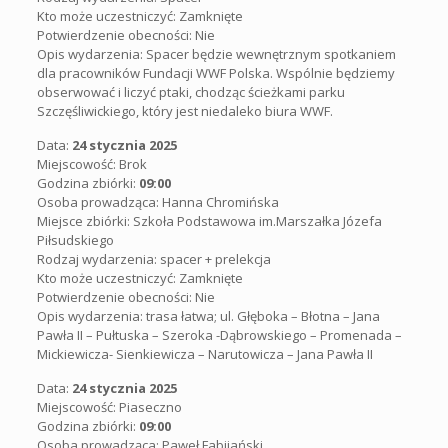
Kto może uczestniczyć: Zamknięte
Potwierdzenie obecności: Nie
Opis wydarzenia: Spacer będzie wewnętrznym spotkaniem
dla pracowników Fundacji WWF Polska. Wspólnie będziemy
obserwować i liczyć ptaki, chodząc ścieżkami parku
Szczęśliwickiego, który jest niedaleko biura WWF.
Data:
24 stycznia 2025
Miejscowość: Brok
Godzina zbiórki:
09:00
Osoba prowadząca: Hanna Chromińska
Miejsce zbiórki:
Szkoła Podstawowa im.Marszałka Józefa
Piłsudskiego
Rodzaj wydarzenia:
spacer + prelekcja
Kto może uczestniczyć: Zamknięte
Potwierdzenie obecności: Nie
Opis wydarzenia:
trasa łatwa; ul. Głęboka – Błotna – Jana
Pawła II – Pułtuska – Szeroka -Dąbrowskiego – Promenada –
Mickiewicza- Sienkiewicza – Narutowicza – Jana Pawła II
Data:
24 stycznia 2025
Miejscowość: Piaseczno
Godzina zbiórki:
09:00
Osoba prowadząca: Paweł Fabijański