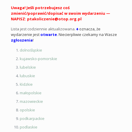
Uwaga! Jeśli potrzebujesz coś
zmienić/poprawić/dopisać w swoim wydarzeniu —
NAPISZ: ptakoliczenie@otop.org.pl
Lista jest codziennie aktualizowana.
♠
oznacza, że
wydarzenie jes
t
otwarte
. Niecierpliwie czekamy na Wasze
zgłoszenia
!
dolnośląskie
kujawsko-pomorskie
lubelskie
lubuskie
łódzkie
małopolskie
mazowieckie
opolskie
podkarpackie
podlaskie