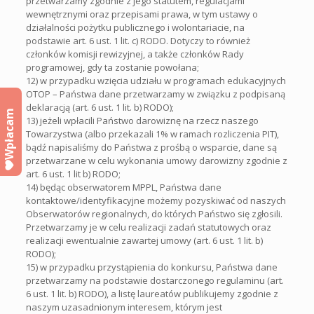
przetwarzamy zgodnie z jego statutem, regulacjami
wewnętrznymi oraz przepisami prawa, w tym ustawy o
działalności pożytku publicznego i wolontariacie, na
podstawie art. 6 ust. 1 lit. c) RODO. Dotyczy to również
członków komisji rewizyjnej, a także członków Rady
programowej, gdy ta zostanie powołana;
12) w przypadku wzięcia udziału w programach edukacyjnych
OTOP – Państwa dane przetwarzamy w związku z podpisaną
deklaracją (art. 6 ust. 1 lit. b) RODO);
Wpłacam
13) jeżeli wpłacili Państwo darowiznę na rzecz naszego
Towarzystwa (albo przekazali 1% w ramach rozliczenia PIT),
bądź napisaliśmy do Państwa z prośbą o wsparcie, dane są
przetwarzane w celu wykonania umowy darowizny zgodnie z
art. 6 ust. 1 lit b) RODO;
14) będąc obserwatorem MPPL, Państwa dane
kontaktowe/identyfikacyjne możemy pozyskiwać od naszych
Obserwatorów regionalnych, do których Państwo się zgłosili.
Przetwarzamy je w celu realizacji zadań statutowych oraz
realizacji ewentualnie zawartej umowy (art. 6 ust. 1 lit. b)
RODO);
15) w przypadku przystąpienia do konkursu, Państwa dane
przetwarzamy na podstawie dostarczonego regulaminu (art.
6 ust. 1 lit. b) RODO), a listę laureatów publikujemy zgodnie z
naszym uzasadnionym interesem, którym jest