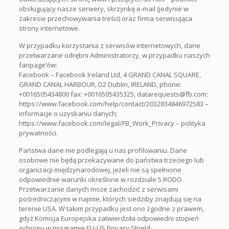
obsługujący nasze serwery, skrzynkę e-mail (jedynie w
zakresie przechowywania treści) oraz firma serwisująca
strony internetowe.
W przypadku korzystania z serwisów internetowych, dane
przetwarzane odrębni Administratorzy, w przypadku naszych
fanpage’ów:
Facebook – Facebook Ireland Ltd, 4 GRAND CANAL SQUARE,
GRAND CANAL HARBOUR, D2 Dublin, IRELAND, phone:
+0016505434800 fax: +0016505435325, datarequests@fb.com;
https://www.facebook.com/help/contact/2032834846972583 –
informacje o uzyskaniu danych;
https://www.facebook.com/legal/FB_Work_Privacy – polityka
prywatności.
Państwa dane nie podlegają u nas profilowaniu. Dane
osobowe nie będą przekazywane do państwa trzeciego lub
organizacji międzynarodowej, jeżeli nie są spełnione
odpowiednie warunki określone w rozdziale 5 RODO.
Przetwarzanie danych może zachodzić z serwisami
pośredniczącymi w najmie, których siedziby znajdują się na
terenie USA. W takim przypadku jest ono zgodne z prawem,
gdyż Komisja Europejska zatwierdziła odpowiedni stopień
ochrony w programie EU-US Privacy Shield.