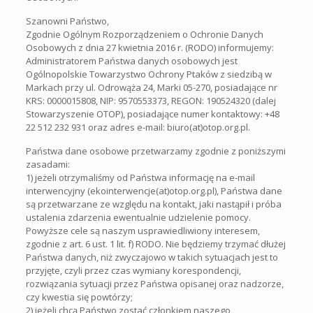
Szanowni Państwo,
Zgodnie Ogólnym Rozporządzeniem o Ochronie Danych
Osobowych z dnia 27 kwietnia 2016 r. (RODO) informujemy:
Administratorem Państwa danych osobowych jest
Ogólnopolskie Towarzystwo Ochrony Ptaków z siedzibą w
Markach przy ul. Odrowąża 24, Marki 05-270, posiadające nr
KRS: 0000015808, NIP: 9570553373, REGON: 190524320 (dalej
Stowarzyszenie OTOP), posiadające numer kontaktowy: +48
22 512 232 931 oraz adres e-mail: biuro(at)otop.org.pl.
Państwa dane osobowe przetwarzamy zgodnie z poniższymi
zasadami:
1) jeżeli otrzymaliśmy od Państwa informację na e-mail
interwencyjny (ekointerwencje(at)otop.org.pl), Państwa dane
są przetwarzane ze względu na kontakt, jaki nastąpił i próba
ustalenia zdarzenia ewentualnie udzielenie pomocy.
Powyższe cele są naszym usprawiedliwiony interesem,
zgodnie z art. 6 ust. 1 lit. f) RODO. Nie będziemy trzymać dłużej
Państwa danych, niż zwyczajowo w takich sytuacjach jest to
przyjęte, czyli przez czas wymiany korespondencji,
rozwiązania sytuacji przez Państwa opisanej oraz nadzorze,
czy kwestia się powtórzy;
2) jeżeli chcą Państwo zostać członkiem naszego