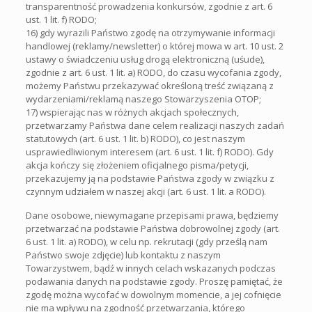
transparentność prowadzenia konkursów, zgodnie z art. 6
ust. 1 lit. f) RODO;
16) gdy wyrazili Państwo zgodę na otrzymywanie informacji
handlowej (reklamy/newsletter) o której mowa w art. 10 ust. 2
ustawy o świadczeniu usług drogą elektroniczną (uśude),
zgodnie z art. 6 ust. 1 lit. a) RODO, do czasu wycofania zgody,
możemy Państwu przekazywać określoną treść związaną z
wydarzeniami/reklamą naszego Stowarzyszenia OTOP;
17) wspierając nas w różnych akcjach społecznych,
przetwarzamy Państwa dane celem realizacji naszych zadań
statutowych (art. 6 ust. 1 lit. b) RODO), co jest naszym
usprawiedliwionym interesem (art. 6 ust. 1 lit. f) RODO). Gdy
akcja kończy się złożeniem oficjalnego pisma/petycji,
przekazujemy ją na podstawie Państwa zgody w związku z
czynnym udziałem w naszej akcji (art. 6 ust. 1 lit. a RODO).
Dane osobowe, niewymagane przepisami prawa, będziemy
przetwarzać na podstawie Państwa dobrowolnej zgody (art.
6 ust. 1 lit. a) RODO), w celu np. rekrutacji (gdy prześlą nam
Państwo swoje zdjęcie) lub kontaktu z naszym
Towarzystwem, bądź w innych celach wskazanych podczas
podawania danych na podstawie zgody. Proszę pamiętać, że
zgodę można wycofać w dowolnym momencie, a jej cofnięcie
nie ma wpływu na zgodność przetwarzania, którego