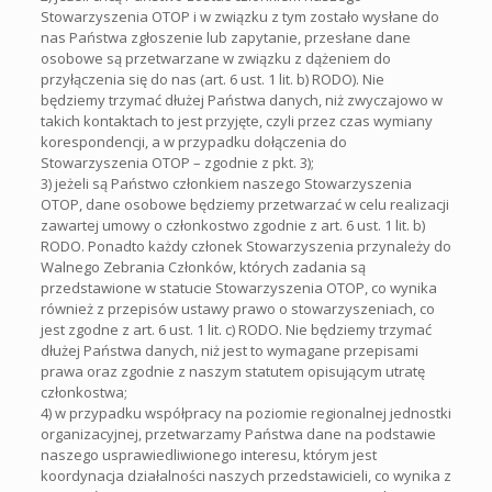
Stowarzyszenia OTOP i w związku z tym zostało wysłane do
nas Państwa zgłoszenie lub zapytanie, przesłane dane
osobowe są przetwarzane w związku z dążeniem do
przyłączenia się do nas (art. 6 ust. 1 lit. b) RODO). Nie
będziemy trzymać dłużej Państwa danych, niż zwyczajowo w
takich kontaktach to jest przyjęte, czyli przez czas wymiany
korespondencji, a w przypadku dołączenia do
Stowarzyszenia OTOP – zgodnie z pkt. 3);
3) jeżeli są Państwo członkiem naszego Stowarzyszenia
OTOP, dane osobowe będziemy przetwarzać w celu realizacji
zawartej umowy o członkostwo zgodnie z art. 6 ust. 1 lit. b)
RODO. Ponadto każdy członek Stowarzyszenia przynależy do
Walnego Zebrania Członków, których zadania są
przedstawione w statucie Stowarzyszenia OTOP, co wynika
również z przepisów ustawy prawo o stowarzyszeniach, co
jest zgodne z art. 6 ust. 1 lit. c) RODO. Nie będziemy trzymać
dłużej Państwa danych, niż jest to wymagane przepisami
prawa oraz zgodnie z naszym statutem opisującym utratę
członkostwa;
4) w przypadku współpracy na poziomie regionalnej jednostki
organizacyjnej, przetwarzamy Państwa dane na podstawie
naszego usprawiedliwionego interesu, którym jest
koordynacja działalności naszych przedstawicieli, co wynika z