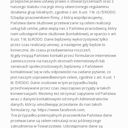
przepisów prawa ustawy prawo o stowarzyszeniach oraz z
naszego statutu i na jego mocy utworzonego regulaminu
działania grup lokalnych, zgodnie z art. 6 ust. 1 lit. c) i f) RODO;
5) będąc pracownikiem firmy, z którą współpracujemy,
Państwa dane służbowe przetwarzane są celem realizacji
usług lub umów, jakie wiążą nas z Państwa pracodawcą, który
nam udostępnił dane służbowe (kontaktowe), w oparciu o art.
6 ust. 1 lit. b) RODO. Dane będziemy wykorzystywać tylko
przez czas realizacji umowy, a następnie gdy będzie to
konieczne, do czasu przedawnienia roszczeń;
6) gdy inicjują Państwo kontakt przez formularze internetowe
zamieszczone na naszych stronach internetowych lub
serwisach społecznościowych, będziemy z Państwem
kontaktować się w celu odpowiedzi na zadane pytanie, co
jest naszym usprawiedliwionym celem, zgodnie z art. 6 ust. 1
lit. f) RODO. Dane osobowe w tym przypadku będą
przechowywane przez czas zwyczajowo przyjęty w takich
konwersacjach. Możemy też otrzymać zapytanie od Państwa
wraz z danymi kontaktowymi od innych Administratorów
danych, którzy umożliwiając przesłanie do nas takich
formularzy, np. https://www.facebook.com;
7) w przypadku potencjalnych pracowników Państwa dane
przetwarzane są celem rekrutacji oraz późniejszego
zatrudnienia w Towarzystwie. Udostępniane dane są