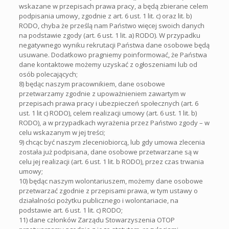
wskazane w przepisach prawa pracy, a będą zbierane celem
podpisania umowy, zgodnie z art. 6 ust. 1 lit. c) oraz lit. b)
RODO, chyba że prześlą nam Państwo więcej swoich danych
na podstawie zgody (art. 6 ust. 1 lit. a) RODO). W przypadku
negatywnego wyniku rekrutacji Państwa dane osobowe będą
usuwane. Dodatkowo pragniemy poinformować, że Państwa
dane kontaktowe możemy uzyskać z ogłoszeniami lub od
osób polecających;
8) będąc naszym pracownikiem, dane osobowe
przetwarzamy zgodnie z upoważnieniem zawartym w
przepisach prawa pracy i ubezpieczeń społecznych (art. 6
ust. 1 lit c) RODO), celem realizacji umowy (art. 6 ust. 1 lit. b)
RODO), a w przypadkach wyrażenia przez Państwo zgody – w
celu wskazanym w jej treści;
9) chcąc być naszym zleceniobiorcą, lub gdy umowa zlecenia
została już podpisana, dane osobowe przetwarzane są w
celu jej realizacji (art. 6 ust. 1 lit. b RODO), przez czas trwania
umowy;
10) będąc naszym wolontariuszem, możemy dane osobowe
przetwarzać zgodnie z przepisami prawa, w tym ustawy o
działalności pożytku publicznego i wolontariacie, na
podstawie art. 6 ust. 1 lit. c) RODO;
11) dane członków Zarządu Stowarzyszenia OTOP