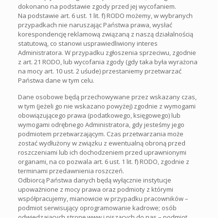
dokonano na podstawie zgody przed jej wycofaniem.
Na podstawie art. 6 ust. 1 lit. f) RODO możemy, w wybranych
przypadkach nie naruszając Państwa prawa, wysłać
korespondencję reklamową związaną z naszą działalnością
statutową, co stanowi usprawiedliwiony interes
Administratora. W przypadku zgłoszenia sprzeciwu, zgodnie
z art. 21 RODO, lub wycofania zgody (gdy taka była wyrażona
na mocy art. 10 ust. 2 uśude) przestaniemy przetwarzać
Państwa dane w tym celu.
Dane osobowe będą przechowywane przez wskazany czas,
w tym (jeżeli go nie wskazano powyżej) zgodnie z wymogami
obowiązującego prawa (podatkowego, księgowego) lub
wymogami odrębnego Administratora, gdy jesteśmy jego
podmiotem przetwarzającym. Czas przetwarzania może
zostać wydłużony w związku z ewentualną obroną przed
roszczeniami lub ich dochodzeniem przed uprawnionymi
organami, na co pozwala art. 6 ust. 1 lit. f) RODO, zgodnie z
terminami przedawnienia roszczeń.
Odbiorcą Państwa danych będą wyłącznie instytucje
upoważnione z mocy prawa oraz podmioty z którymi
współpracujemy, mianowicie w przypadku pracowników –
podmiot serwisujący oprogramowanie kadrowe; osób
odwiedzających stronę www i piszących do nas – podmiot