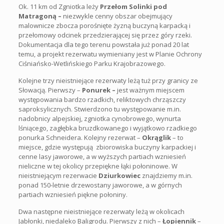
Ok. 11 km od Zgniotka leży
Przełom Solinki pod
Matragoną –
niezwykle cenny obszar obejmujący
malownicze zbocza porośnięte żyzną buczyną karpacką i
przełomowy odcinek przedzierającej się przez góry rzeki.
Dokumentacja dla tego terenu powstała już ponad 20 lat
temu, a projekt rezerwatu wymieniany jest w Planie Ochrony
Ciśniańsko-Wetlińskiego Parku Krajobrazowego.
Kolejne trzy nieistniejące rezerwaty leżą tuż przy granicy ze
Słowacją. Pierwszy –
Ponurek –
jest ważnym miejscem
występowania bardzo rzadkich, reliktowych chrząszczy
saproksylicznych. Stwierdzono tu występowanie m.in.
nadobnicy alpejskiej, zgniotka cynobrowego, wynurta
lśniącego, zagłębka bruzdkowanego i wyjątkowo rzadkiego
ponurka Schneidera. Kolejny rezerwat –
Okrąglik
– to
miejsce, gdzie występują zbiorowiska buczyny karpackiej i
cenne lasy jaworowe, a w wyższych partiach wzniesień
nieliczne w tej okolicy przepiękne łąki połoninowe. W
nieistniejącym rezerwacie
Dziurkowiec
znajdziemy m.in.
ponad 150-letnie drzewostany jaworowe, a w górnych
partiach wzniesień piękne połoniny.
Dwa następne nieistniejące rezerwaty leżą w okolicach
Jabłonki, niedaleko Baligrodu. Pierwszy z nich –
Łopiennik
–