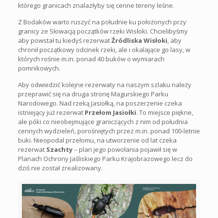
którego granicach znalazłyby się cenne tereny leśne.
Z Bodaków warto ruszyć na południe ku położonych przy
granicy ze Słowacją początków rzeki Wisłoki. Chcielibyśmy
aby powstał tu kiedyś rezerwat
Źródliska Wisłoki
, aby
chronił początkowy odcinek rzeki, ale i okalające go lasy, w
których rośnie m.in. ponad 40 buków o wymiarach
pomnikowych.
Aby odwiedzić kolejne rezerwaty na naszym szlaku należy
przeprawić się na druga stronę Magurskiego Parku
Narodowego. Nad rzeką Jasiołką, na poszerzenie czeka
istniejący już rezerwat
Przełom Jasiołki
. To miejsce piękne,
ale póki co nieobejmujące graniczących z nim od południa
cennych wydzieleń, porośniętych przez m.in. ponad 100-letnie
buki. Nieopodal przełomu, na utworzenie od lat czeka
rezerwat
Szachty
–
plan jego powołania pojawił się w
Planach Ochrony Jaśliskiego Parku Krajobrazowego lecz do
dziś nie został zrealizowany.