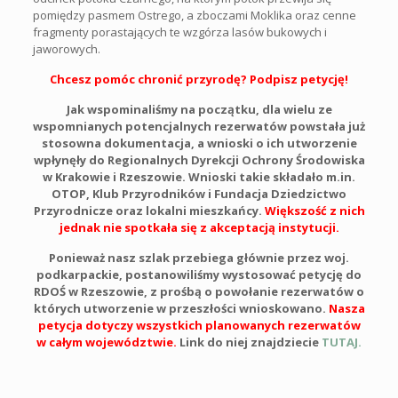
pomiędzy pasmem Ostrego, a zboczami Moklika oraz cenne
fragmenty porastających te wzgórza lasów bukowych i
jaworowych.
Chcesz pomóc chronić przyrodę? Podpisz petycję!
Jak wspominaliśmy na początku, dla wielu ze
wspomnianych potencjalnych rezerwatów powstała już
stosowna dokumentacja, a wnioski o ich utworzenie
wpłynęły do Regionalnych Dyrekcji Ochrony Środowiska
w Krakowie i Rzeszowie. Wnioski takie składało m.in.
OTOP, Klub Przyrodników i Fundacja Dziedzictwo
Przyrodnicze oraz lokalni mieszkańcy.
Większość z nich
jednak nie spotkała się z akceptacją instytucji.
Ponieważ nasz szlak przebiega głównie przez woj.
podkarpackie, postanowiliśmy wystosować petycję do
RDOŚ w Rzeszowie, z prośbą o powołanie rezerwatów o
których utworzenie w przeszłości wnioskowano.
Nasza
petycja dotyczy wszystkich planowanych rezerwatów
w całym województwie.
Link do niej znajdziecie
TUTAJ.