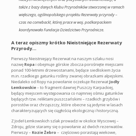
także z bazy danych Klubu Przyrodników stworzonej w ramach
większego, ogólnopolskiego projektu Rezerwaty przyrody –
czas na comeback!, której prace w woj. podkarpackiem
koordynowała Fundacja Dziedzictwo Przyrodnicze.
A teraz opiszmy krótko Nieistniejące Rezerwaty
Przyrody…
Pierwszy Nieistniejący Rezerwat na naszym szlaku nosi
nazwę
Ropa
i obejmuje górskie zbocza porośnięte miejscami
ponad 100-letnimi drzewostanami, będące siedliskiem życia
m.in. rzadkiego gatunku rośliny zwanej obrazkami alpejskimi.
Niedaleko od Ropy na powołanie oczekuje Rezerwat
Jodły
Łemkowskie
– to fragment dawnej Puszczy Karpackiej,
będący miejscem występowania co najmniej ośmiu gatunków
będących tzw. reliktami puszczańskimi – rzadkich grzybów i
porostów oraz chrząszczy, które obecne są jedynie w lasach
charakteryzujących się ciągłością ekologiczną i historyczną.
Z Jodeł Łemkowskich szlak prowadzi w okolice Wyscowej –
Zdroju, gdzie staramy się o powołanie aż dwóch rezerwatów.
Pierwszy –
Kozie Żebro
– częściowo porastają wiekowe,