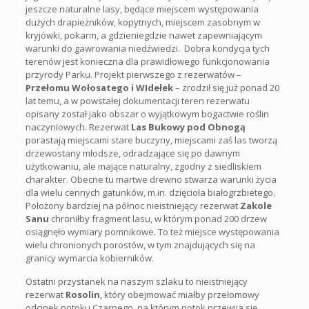
jeszcze naturalne lasy, będące miejscem występowania
dużych drapieżników, kopytnych, miejscem zasobnym w
kryjówki, pokarm, a gdzieniegdzie nawet zapewniającym
warunki do gawrowania niedźwiedzi. Dobra kondycja tych
terenów jest konieczna dla prawidłowego funkcjonowania
przyrody Parku. Projekt pierwszego z rezerwatów –
Przełomu Wołosatego i WIdełek
– zrodził się już ponad 20
lat temu, a w powstałej dokumentacji teren rezerwatu
opisany został jako obszar o wyjątkowym bogactwie roślin
naczyniowych. Rezerwat
Las Bukowy pod Obnogą
porastają miejscami stare buczyny, miejscami zaś las tworzą
drzewostany młodsze, odradzające się po dawnym
użytkowaniu, ale mające naturalny, zgodny z siedliskiem
charakter. Obecne tu martwe drewno stwarza warunki życia
dla wielu cennych gatunków, m.in. dzięcioła białogrzbietego.
Położony bardziej na północ nieistniejący rezerwat
Zakole
Sanu
chroniłby fragment lasu, w którym ponad 200 drzew
osiągnęło wymiary pomnikowe. To też miejsce występowania
wielu chronionych porostów, w tym znajdujących się na
granicy wymarcia kobierników.
Ostatni przystanek na naszym szlaku to nieistniejący
rezerwat
Rosolin
, który obejmować miałby przełomowy
odcinek potoku Czarnego, na którym potok przewija się