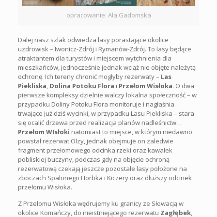
opracowanie: Ala Gadomska
Dalej nasz szlak odwiedza lasy porastające okolice
uzdrowisk – Iwonicz-Zdrój i Rymanów-Zdrój. To lasy będące
atraktantem dla turystów i miejscem wytchnienia dla
mieszkańców, jednocześnie jednak wciąż nie objęte należytą
ochronę. Ich tereny chronić mogłyby rezerwaty –
Las
Piekliska
,
Dolina Potoku Flora
i
Przełom Wisłoka
. O dwa
pierwsze kompleksy dzielnie walczy lokalna społeczność – w
przypadku Doliny Potoku Flora monitoruje
i
nagłaśnia
trwające już dziś wycinki, w przypadku Lasu Piekliska – stara
się ocalić drzewa przed realizacja planów nadleśnictw…
Przełom WIsłoki
natomiast to miejsce, w którym niedawno
powstał rezerwat Olzy, jednak obejmuje on zaledwie
fragment przełomowego odcinka rzeki oraz kawałek
pobliskiej buczyny, podczas gdy na objęcie ochroną
rezerwatową czekają jeszcze pozostałe lasy położone na
zboczach Spalonego Horbka i Kiczery oraz dłuższy odcinek
przełomu Wisłoka.
Z Przełomu Wisłoka wędrujemy ku granicy ze Słowacją w
okolice Komańczy, do nieistniejącego rezerwatu
Zagłębek
,