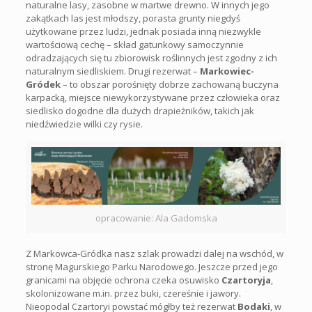
naturalne lasy, zasobne w martwe drewno. W innych jego
zakątkach las jest młodszy, porasta grunty niegdyś
użytkowane przez ludzi, jednak posiada inną niezwykle
wartościową cechę – skład gatunkowy samoczynnie
odradzających się tu zbiorowisk roślinnych jest zgodny z ich
naturalnym siedliskiem. Drugi rezerwat –
Markowiec-
Gródek
– to obszar porośnięty dobrze zachowaną buczyna
karpacką, miejsce niewykorzystywane przez człowieka oraz
siedlisko dogodne dla dużych drapieżników, takich jak
niedźwiedzie wilki czy rysie.
opracowanie: Ala Gadomska
Z Markowca-Gródka nasz szlak prowadzi dalej na wschód, w
stronę Magurskiego Parku Narodowego. Jeszcze przed jego
granicami na objęcie ochrona czeka osuwisko
Czartoryja
,
skolonizowane m.in. przez buki, czereśnie i jawory.
Nieopodal Czartoryi powstać mógłby też rezerwat
Bodaki
, w