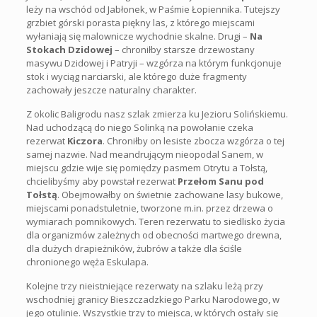
leży na wschód od Jabłonek, w Paśmie Łopiennika. Tutejszy
grzbiet górski porasta piękny las, z którego miejscami
wyłaniają się malownicze wychodnie skalne. Drugi –
Na
Stokach Dzidowej
– chroniłby starsze drzewostany
masywu Dzidowej i Patryji – wzgórza na którym funkcjonuje
stok i wyciąg narciarski, ale którego duże fragmenty
zachowały jeszcze naturalny charakter.
Z okolic Baligrodu nasz szlak zmierza ku Jezioru Solińskiemu.
Nad uchodzącą do niego Solinką na powołanie czeka
rezerwat
Kiczora
. Chroniłby on lesiste zbocza wzgórza o tej
samej nazwie. Nad meandrującym nieopodal Sanem, w
miejscu gdzie wije się pomiędzy pasmem Otrytu a Tołstą,
chcielibyśmy aby powstał rezerwat
Przełom Sanu pod
Tołstą
. Obejmowałby on świetnie zachowane lasy bukowe,
miejscami ponadstuletnie, tworzone m.in. przez drzewa o
wymiarach pomnikowych. Teren rezerwatu to siedlisko życia
dla organizmów zależnych od obecności martwego drewna,
dla dużych drapieżników, żubrów a także dla ściśle
chronionego węża Eskulapa.
Kolejne trzy nieistniejące rezerwaty na szlaku leżą przy
wschodniej granicy Bieszczadzkiego Parku Narodowego, w
jego otulinie. Wszystkie trzy to miejsca, w których ostały się