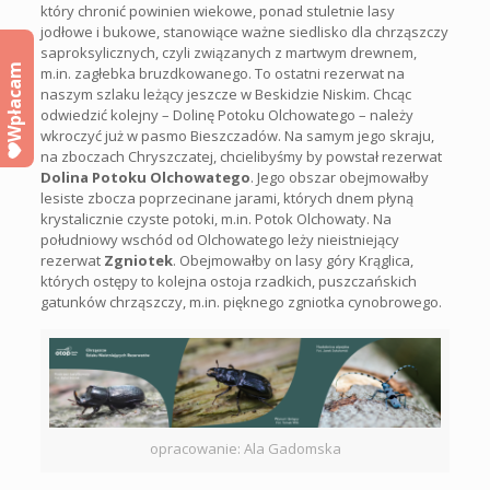
który chronić powinien wiekowe, ponad stuletnie lasy
jodłowe i bukowe, stanowiące ważne siedlisko dla chrząszczy
saproksylicznych, czyli związanych z martwym drewnem,
Wpłacam
m.in. zagłebka bruzdkowanego. To ostatni rezerwat na
naszym szlaku leżący jeszcze w Beskidzie Niskim. Chcąc
odwiedzić kolejny – Dolinę Potoku Olchowatego – należy
wkroczyć już w pasmo Bieszczadów. Na samym jego skraju,
na zboczach Chryszczatej, chcielibyśmy by powstał rezerwat
Dolina Potoku Olchowatego
. Jego obszar obejmowałby
lesiste zbocza poprzecinane jarami, których dnem płyną
krystalicznie czyste potoki, m.in. Potok Olchowaty. Na
południowy wschód od Olchowatego leży nieistniejący
rezerwat
Zgniotek
. Obejmowałby on lasy góry Krąglica,
których ostępy to kolejna ostoja rzadkich, puszczańskich
gatunków chrząszczy, m.in. pięknego zgniotka cynobrowego.
opracowanie: Ala Gadomska