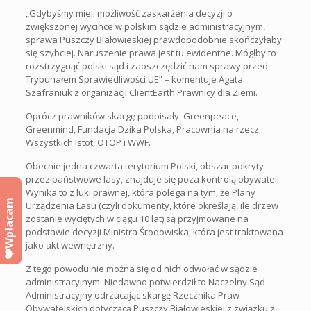
„Gdybyśmy mieli możliwość zaskarżenia decyzji o
zwiększonej wycince w polskim sądzie administracyjnym,
sprawa Puszczy Białowieskiej prawdopodobnie skończyłaby
się szybciej. Naruszenie prawa jest tu ewidentne. Mógłby to
rozstrzygnąć polski sąd i zaoszczędzić nam sprawy przed
Trybunałem Sprawiedliwości UE” – komentuje Agata
Szafraniuk z organizacji ClientEarth Prawnicy dla Ziemi.
Oprócz prawników skargę podpisały: Greenpeace,
Greenmind, Fundacja Dzika Polska, Pracownia na rzecz
Wszystkich Istot, OTOP i WWF.
Obecnie jedna czwarta terytorium Polski, obszar pokryty
przez państwowe lasy, znajduje się poza kontrolą obywateli.
Wynika to z luki prawnej, która polega na tym, że Plany
Wpłacam
Urządzenia Lasu (czyli dokumenty, które określają, ile drzew
zostanie wyciętych w ciągu 10 lat) są przyjmowane na
podstawie decyzji Ministra Środowiska, która jest traktowana
jako akt wewnętrzny.
Z tego powodu nie można się od nich odwołać w sądzie
administracyjnym. Niedawno potwierdził to Naczelny Sąd
Administracyjny odrzucając skargę Rzecznika Praw
Obywatelskich dotyczącą Puszczy Białowieskiej z związku z