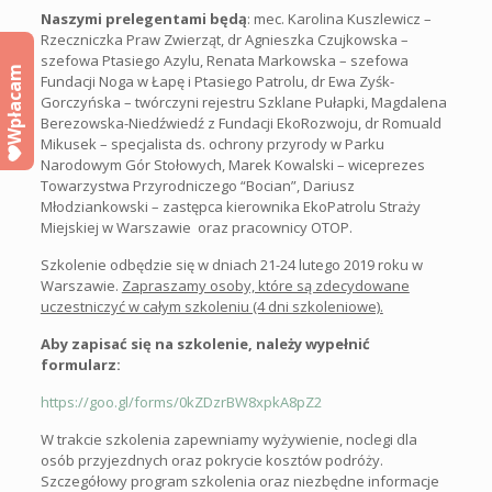
Naszymi prelegentami będą
: mec. Karolina Kuszlewicz –
Rzeczniczka Praw Zwierząt, dr Agnieszka Czujkowska –
szefowa Ptasiego Azylu, Renata Markowska – szefowa
Wpłacam
Fundacji Noga w Łapę i Ptasiego Patrolu, dr Ewa Zyśk-
Gorczyńska – twórczyni rejestru Szklane Pułapki, Magdalena
Berezowska-Niedźwiedź z Fundacji EkoRozwoju, dr Romuald
Mikusek – specjalista ds. ochrony przyrody w Parku
Narodowym Gór Stołowych, Marek Kowalski – wiceprezes
Towarzystwa Przyrodniczego “Bocian”, Dariusz
Młodziankowski – zastępca kierownika EkoPatrolu Straży
Miejskiej w Warszawie oraz pracownicy OTOP.
Szkolenie odbędzie się w dniach 21-24 lutego 2019 roku w
Warszawie.
Zapraszamy osoby, które są zdecydowane
uczestniczyć w całym szkoleniu (4 dni szkoleniowe).
Aby zapisać się na szkolenie, należy wypełnić
formularz:
https://goo.gl/forms/0kZDzrBW8xpkA8pZ2
W trakcie szkolenia zapewniamy wyżywienie, noclegi dla
osób przyjezdnych oraz pokrycie kosztów podróży.
Szczegółowy program szkolenia oraz niezbędne informacje