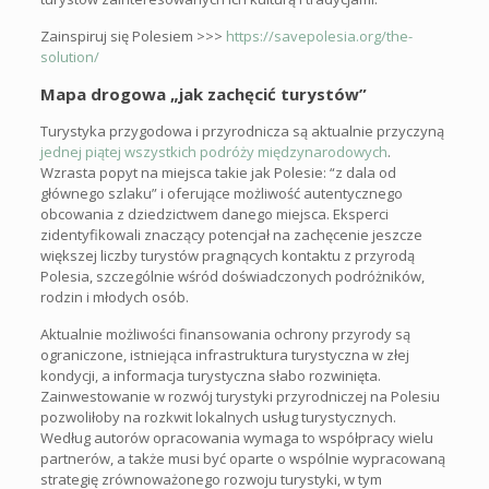
Zainspiruj się Polesiem >>>
https://savepolesia.org/the-
solution/
Mapa drogowa „jak zachęcić turystów”
Turystyka przygodowa i przyrodnicza są aktualnie przyczyną
jednej piątej wszystkich podróży międzynarodowych
.
Wzrasta popyt na miejsca takie jak Polesie: “z dala od
głównego szlaku” i oferujące możliwość autentycznego
obcowania z dziedzictwem danego miejsca. Eksperci
zidentyfikowali znaczący potencjał na zachęcenie jeszcze
większej liczby turystów pragnących kontaktu z przyrodą
Polesia, szczególnie wśród doświadczonych podróżników,
rodzin i młodych osób.
Aktualnie możliwości finansowania ochrony przyrody są
ograniczone, istniejąca infrastruktura turystyczna w złej
kondycji, a informacja turystyczna słabo rozwinięta.
Zainwestowanie w rozwój turystyki przyrodniczej na Polesiu
pozwoliłoby na rozkwit lokalnych usług turystycznych.
Według autorów opracowania wymaga to współpracy wielu
partnerów, a także musi być oparte o wspólnie wypracowaną
strategię zrównoważonego rozwoju turystyki, w tym