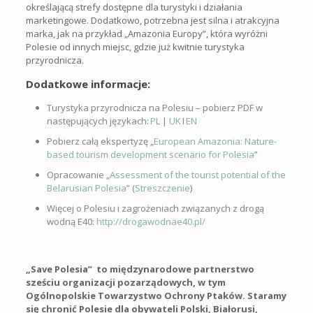
określającą strefy dostępne dla turystyki i działania
marketingowe. Dodatkowo, potrzebna jest silna i atrakcyjna
marka, jak na przykład „Amazonia Europy”, która wyróżni
Polesie od innych miejsc, gdzie już kwitnie turystyka
przyrodnicza.
Dodatkowe informacje:
Turystyka przyrodnicza na Polesiu – pobierz PDF w
następujących językach:
PL
|
UK
I
EN
Pobierz całą ekspertyzę „
European Amazonia: Nature-
based tourism development scenario for Polesia
”
Opracowanie „
Assessment of the tourist potential of the
Belarusian Polesia
” (
Streszczenie
)
Więcej o Polesiu i zagrożeniach związanych z drogą
wodną E40:
http://drogawodnae40.pl/
„Save Polesia” to międzynarodowe partnerstwo
sześciu organizacji pozarządowych, w tym
Ogólnopolskie Towarzystwo Ochrony Ptaków. Staramy
się chronić Polesie dla obywateli Polski, Białorusi,