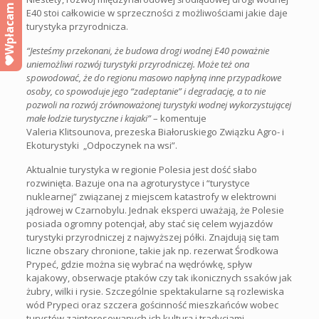
Wpłacam
E40 stoi całkowicie w sprzeczności z możliwościami jakie daje
turystyka przyrodnicza.
“Jesteśmy przekonani, że budowa drogi wodnej E40 poważnie
uniemożliwi rozwój turystyki przyrodniczej. Może też ona
spowodować, że do regionu masowo napłyną inne przypadkowe
osoby, co spowoduje jego “zadeptanie” i degradację, a to nie
pozwoli na rozwój zrównoważonej turystyki wodnej wykorzystującej
małe łodzie turystyczne i kajaki”
– komentuje
Valeria Klitsounova, prezeska Białoruskiego Związku Agro- i
Ekoturystyki „Odpoczynek na wsi”.
Aktualnie turystyka w regionie Polesia jest dość słabo
rozwinięta. Bazuje ona na agroturystyce i “turystyce
nuklearnej” związanej z miejscem katastrofy w elektrowni
jądrowej w Czarnobylu. Jednak eksperci uważają, że Polesie
posiada ogromny potencjał, aby stać się celem wyjazdów
turystyki przyrodniczej z najwyższej półki. Znajdują się tam
liczne obszary chronione, takie jak np. rezerwat Środkowa
Prypeć, gdzie można się wybrać na wędrówkę, spływ
kajakowy, obserwacje ptaków czy tak ikonicznych ssaków jak
żubry, wilki i rysie. Szczególnie spektakularne są rozlewiska
wód Prypeci oraz szczera gościnność mieszkańców wobec
turystów zainteresowanych ich kulturą i tradycjami.