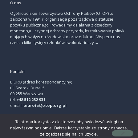
O nas
Ogólnopolskie Towarzystwo Ochrony Ptaków (OTOP) to
założona w 1991 r. organizacja pozarządowa o statusie
pożytku publicznego. Powadzimy działania z dziedziny
monitoringu, czynnej ochrony przyrody, kształtowania polityk
mających wpływ na środowisko oraz edukacji. Wspiera nas
rzesza kilku tysięcy członków i wolontariuszy
→
Kontakt
BIURO (adres korespondencyjny)
ul. Szeroki Dunaj 5
00-255 Warszawa
tel. +
48 512 232 931
e-mail:
biuro(at)otop.org.pl
Ta strona korzysta z ciasteczek aby świadczyć usługi na
najwyższym poziomie. Dalsze korzystanie ze strony oznacza,
że zgadzasz się na ich użycie.
© OTOP | projekt:
THE NEW LOOK