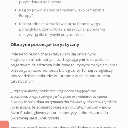
przyrodnicza na Polesiu.
Region powinien być promowany jako “Amazonia
Europy”.
Różnorodne możliwości wsparcia finansowego
pomogłyby uczynić Polesie atrakcyjną i popularną
destynacją dla turystyki przyrodniczej.
Olbrzymi potencjał turystyczny
Polesie to region charakteryzujący się unikalnymi
krajobrazami naturalnymi, zachwycającymi rozlewiskami,
bogactwem dziedzictwa kulturowego i żywymi tradycjami oraz
przebogatą różnorodnością biologicznej. To najrozleglejszy
obszar dzikich mokradeł w Europie z wielkim potencjałem
turystycznym.
„Turystyka może pomóc temu regionowi osiągnąć cele
zrównoważonego rozwoju, jeśli będzie prawidłowo rozwijana.
Stworzy liczne źródła utrzymania dla lokalnej społeczności i pokaże
jak to ważne, by zachować Polesie w naturalnym stanie”
– mówi
Aivar Ruukel, główny autor ekspertyzy i członek zarządu
Światowej Sieci Ekoturystyki.
Niestety, rozwój międzynarodowej śródlądowej drogi wodnej