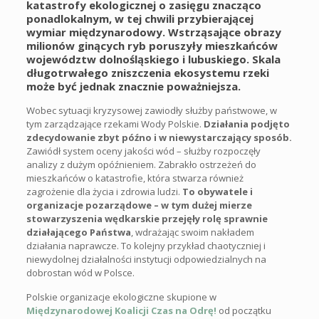
katastrofy ekologicznej o zasięgu znacząco
ponadlokalnym, w tej chwili przybierającej
wymiar międzynarodowy. Wstrząsające obrazy
milionów ginących ryb poruszyły mieszkańców
województw dolnośląskiego i lubuskiego. Skala
długotrwałego zniszczenia ekosystemu rzeki
może być jednak znacznie poważniejsza.
Wobec sytuacji kryzysowej zawiodły służby państwowe, w
tym zarządzające rzekami Wody Polskie.
Działania podjęto
zdecydowanie zbyt późno i w niewystarczający sposób.
Zawiódł system oceny jakości wód – służby rozpoczęły
analizy z dużym opóźnieniem. Zabrakło ostrzeżeń do
mieszkańców o katastrofie, która stwarza również
zagrożenie dla życia i zdrowia ludzi.
To obywatele i
organizacje pozarządowe – w tym dużej mierze
stowarzyszenia wędkarskie przejęły rolę sprawnie
działającego Państwa
, wdrażając swoim nakładem
działania naprawcze. To kolejny przykład chaotyczniej i
niewydolnej działalności instytucji odpowiedzialnych na
dobrostan wód w Polsce.
Polskie organizacje ekologiczne skupione w
Międzynarodowej Koalicji Czas na Odrę!
od początku