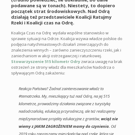
podawane są w tonach). Niestety, to dopiero
początek strat środowiskowych. Nad Odrą
działają też przedstawiciele Koalicji Ratujmy
Rzeki i Koalicji czas na Odrę.
Koalicja Czas na Odrę wydała wspólne stanowisko w
sprawie sytuacji na Odrze. Koalicja wzywa władze polskie do
podjęcia natychmiastowych działań zmierzających do
znalezienia winnych – zarówno zanieczyszczeniu rzeki, jak i
zaniechaniom w akcji ostrzegawczej i ratunkowej.
Stowarzyszenie 515 kilometr Odry
zwraca uwagę na brak
ostrzeżeń ze strony władz dla mieszkańców Nadodrza o
spływającym Odrą zakażeniu:
Reakcja Państwa? Żadna! zainteresowanie władz to
#tematrzeka. My, mieszkający tuż nad Odrą, na jej 515
kilometrze, prowadzimy działania związane z turystyką
nadodrzańską, edukacją przyrodniczą, ale też realizujemy
międzynarodowe projekty edukacyjne z grantów,
wciąż nie
wiemy z JAKIM ZAGROŻENIEM mamy do czynienia.
Od
2019 roku zapraszamy mieszkańców nad rzekę, która się