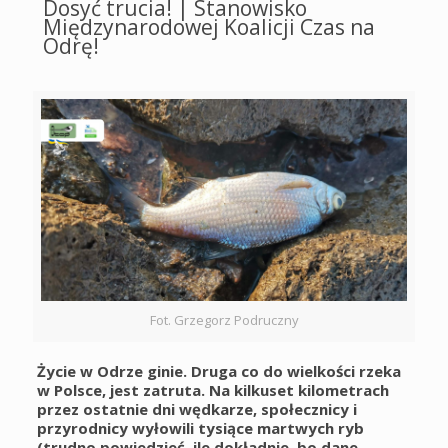
Dosyć trucia! | Stanowisko
Międzynarodowej Koalicji Czas na
Odrę!
Fot. Grzegorz Podruczny
Życie w Odrze ginie. Druga co do wielkości rzeka
w Polsce, jest zatruta. Na kilkuset kilometrach
przez ostatnie dni wędkarze, społecznicy i
przyrodnicy wyłowili tysiące martwych ryb
(trudno powiedzieć, ile dokładnie, bo dane