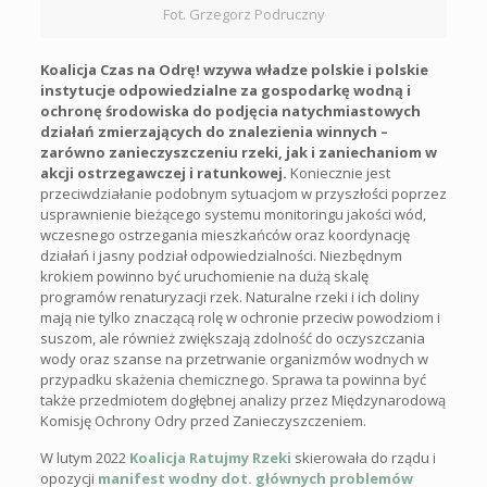
Fot. Grzegorz Podruczny
Koalicja Czas na Odrę! wzywa władze polskie i polskie
instytucje odpowiedzialne za gospodarkę wodną i
ochronę środowiska do podjęcia natychmiastowych
działań zmierzających do znalezienia winnych –
zarówno zanieczyszczeniu rzeki, jak i zaniechaniom w
akcji ostrzegawczej i ratunkowej.
Koniecznie jest
przeciwdziałanie podobnym sytuacjom w przyszłości poprzez
usprawnienie bieżącego systemu monitoringu jakości wód,
wczesnego ostrzegania mieszkańców oraz koordynację
działań i jasny podział odpowiedzialności. Niezbędnym
krokiem powinno być uruchomienie na dużą skalę
programów renaturyzacji rzek. Naturalne rzeki i ich doliny
mają nie tylko znaczącą rolę w ochronie przeciw powodziom i
suszom, ale również zwiększają zdolność do oczyszczania
wody oraz szanse na przetrwanie organizmów wodnych w
przypadku skażenia chemicznego. Sprawa ta powinna być
także przedmiotem dogłębnej analizy przez Międzynarodową
Komisję Ochrony Odry przed Zanieczyszczeniem.
W lutym 2022
Koalicja Ratujmy Rzeki
skierowała do rządu i
opozycji
manifest wodny dot. głównych problemów