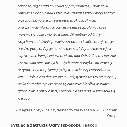
odradza, organizujemy spacery przyrodnicze, w tym roku
również śniadania nad Odrą! We wrześniu szkoły mają zacząć
przychodzić na zajęcia terenowe. Brak oficjalnych,
precyzyjnych informacji paraliżuje nasze działania i każe
martwić się o zdrowie. Mieszkam 30 metrów od Odry,
wdycham codziennie powietrze znad rzeki, które paruje bo jest
bardzo gorąco. Czy jestem bezpieczna? Czy bezpieczne jest
zapraszanie beneficjentów projektu nad Odrę? Czy bezpieczne
jest prowadzenie naszych stałych monitoringów i obserwacji
przyrodniczych z pływających jednostek? Wg komunikatów
WIOS – tak, ale to decyzje zza biurek, tymczasem tu na miejscu,
rzeka śmierdzi, ryby w rzece są albo zdechłe albo w stanie
agonalnym. Państwa w tej sprawie nie ma a rzeka zamienia się
w trupa
– Magda Bobryk, Założycielka Stowarzyszenia 515 kilometr
Odry.
Sytuacja zatrucia Odry i sposobu reakcji