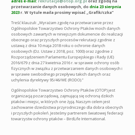
adres e-mail:
rekrutacje@otop.org.pl
oraz zgodą na
przetwarzanie danych osobowych, do
dnia 23 sierpnia
2023
r. W tytule maila prosimy wpisać „Grafik/czka”
Treść klauzuli: „Wyrażam zgodę na przetwarzanie przez
Ogólnopolskie Towarzystwo Ochrony Ptaków moich danych
osobowych zawartych w niniejszym dokumencie do realizacji
obecnego oraz przyszłych procesów rekrutacji zgodnie z
ustawą z dnia 10 maja 2018 roku o ochronie danych
osobowych (Dz. Ustaw z 2018, poz. 1000) oraz zgodnie z
Rozporządzeniem Parlamentu Europejskiego i Rady (UE)
2016/679 z dnia 27 kwietnia 2016 r. w sprawie ochrony osób
fizycznych w związku z przetwarzaniem danych osobowych i
w sprawie swobodnego przepływu takich danych oraz
uchylenia dyrektywy 95/46/WE (RODO).”
Ogólnopolskie Towarzystwo Ochrony Ptaków (OTOP) jest
organizacją pozarządową, zajmującą się ochroną dzikich
ptaków i miejsc, w których one żyją. Naszym celem jest
zachowanie dziedzictwa przyrodniczego dla dobra obecnych
i przyszłych pokoleń. Jesteśmy partnerem światowej federacji
towarzystw ochrony ptaków – BirdLife International.