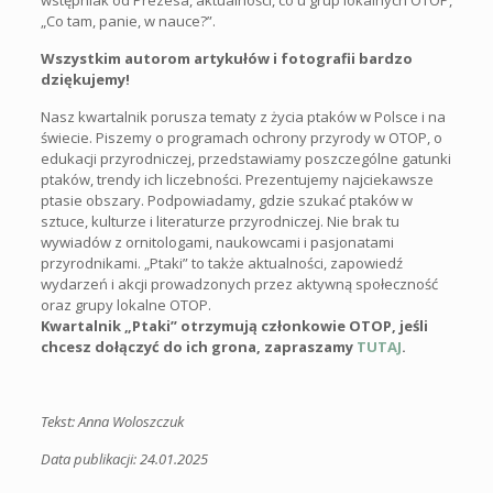
wstępniak od Prezesa, aktualności, co u grup lokalnych OTOP,
„Co tam, panie, w nauce?”.
Wszystkim autorom artykułów i fotografii bardzo
dziękujemy!
Nasz kwartalnik porusza tematy z życia ptaków w Polsce i na
świecie. Piszemy o programach ochrony przyrody w OTOP, o
edukacji przyrodniczej, przedstawiamy poszczególne gatunki
ptaków, trendy ich liczebności. Prezentujemy najciekawsze
ptasie obszary. Podpowiadamy, gdzie szukać ptaków w
sztuce, kulturze i literaturze przyrodniczej. Nie brak tu
wywiadów z ornitologami, naukowcami i pasjonatami
przyrodnikami. „Ptaki” to także aktualności, zapowiedź
wydarzeń i akcji prowadzonych przez aktywną społeczność
oraz grupy lokalne OTOP.
Kwartalnik „Ptaki” otrzymują członkowie OTOP,
jeśli
chcesz dołączyć do ich grona, zapraszamy
TUTAJ
.
Tekst: Anna Woloszczuk
Data publikacji: 24.01.2025