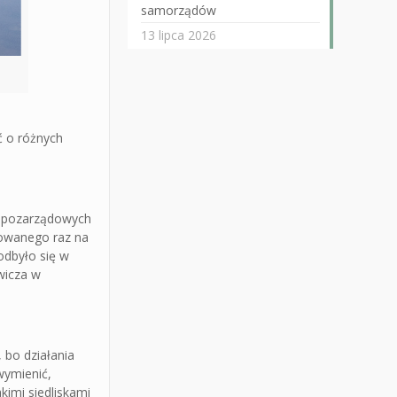
samorządów
13 lipca 2026
ć o różnych
cji pozarządowych
zowanego raz na
odbyło się w
wicza w
 bo działania
wymienić,
imi siedliskami