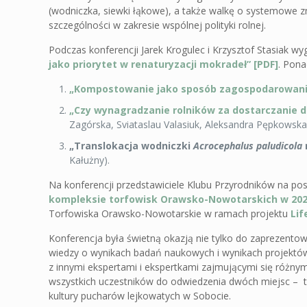
(wodniczka, siewki łąkowe), a także walkę o systemowe zm
szczególności w zakresie wspólnej polityki rolnej.
Podczas konferencji Jarek Krogulec i Krzysztof Stasiak wyg
jako priorytet w renaturyzacji mokradeł” [PDF]
. Pona
„Kompostowanie jako sposób zagospodarowani
„Czy wynagradzanie rolników za dostarczanie 
Zagórska, Sviataslau Valasiuk, Aleksandra Pępkowska-
„Translokacja wodniczki
Acrocephalus paludicola
Kałużny).
Na konferencji przedstawiciele Klubu Przyrodników na po
kompleksie torfowisk Orawsko-Nowotarskich w 202
Torfowiska Orawsko-Nowotarskie w ramach projektu
Lif
Konferencja była świetną okazją nie tylko do zaprezento
wiedzy o wynikach badań naukowych i wynikach projektów
z innymi ekspertami i ekspertkami zajmującymi się różnym
wszystkich uczestników do odwiedzenia dwóch miejsc – 
kultury pucharów lejkowatych w Sobocie.