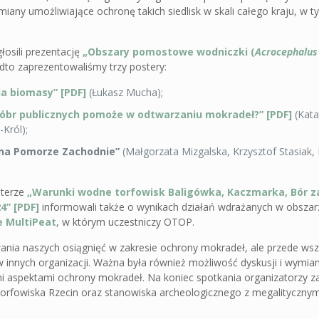
iany umożliwiające ochronę takich siedlisk w skali całego kraju, w 
łosili prezentację
„Obszary pomostowe wodniczki (
Acrocephalus
dto zaprezentowaliśmy trzy postery:
a biomasy” [PDF]
(Łukasz Mucha);
dóbr publicznych pomoże w odtwarzaniu mokradeł?” [PDF]
(Kat
Król);
na Pomorze Zachodnie”
(Małgorzata Mizgalska, Krzysztof Stasiak,
sterze
„Warunki wodne torfowisk Baligówka, Kaczmarka, Bór 
4” [PDF]
informowali także o wynikach działań wdrażanych w obsza
e MultiPeat
, w którym uczestniczy OTOP.
wania naszych osiągnięć w zakresie ochrony mokradeł, ale przede ws
 innych organizacji. Ważna była również możliwość dyskusji i wymia
i aspektami ochrony mokradeł. Na koniec spotkania organizatorzy za
torfowiska Rzecin oraz stanowiska archeologicznego z megalityczn