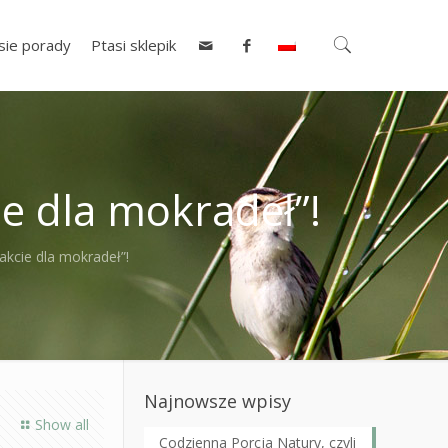
sie porady
Ptasi sklepik
ie dla mokradeł”!
akcie dla mokradeł”!
Najnowsze wpisy
Show all
Codzienna Porcja Natury, czyli