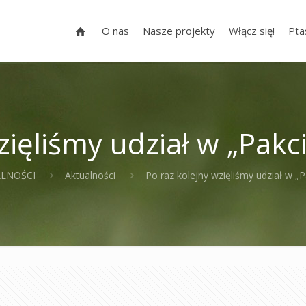
O nas
Nasze projekty
Włącz się!
Pta
zięliśmy udział w „Pakc
LNOŚCI
Aktualności
Po raz kolejny wzięliśmy udział w „P