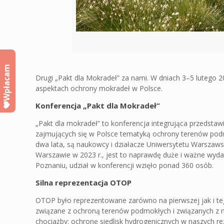
Wpłacam
Drugi „Pakt dla Mokradeł” za nami. W dniach 3–5 lutego 
aspektach ochrony mokradeł w Polsce.
Konferencja „Pakt dla Mokradeł”
„Pakt dla mokradeł” to konferencja integrująca przedstawici
zajmujących się w Polsce tematyką ochrony terenów pod
dwa lata, są naukowcy i działacze Uniwersytetu Warszaws
Warszawie w 2023 r., jest to naprawdę duże i ważne wyd
Poznaniu, udział w konferencji wzięło ponad 360 osób.
Silna reprezentacja OTOP
OTOP było reprezentowane zarówno na pierwszej jak i teg
związane z ochroną terenów podmokłych i związanych z ni
chociażby: ochronę siedlisk hydrogenicznych w naszych 