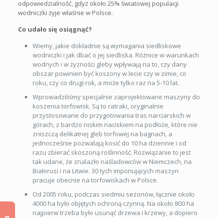
odpowiedzialność, gdyż około 25% światowej populacji
wodniczki żyje właśnie w Polsce.
Co udało się osiągnąć?
Wiemy, jakie dokładnie są wymagania siedliskowe
wodniczki i jak dbać o jej siedliska. Różnice w warunkach
wodnych i w żyzności gleby wpływają na to, czy dany
obszar powinien być koszony w lecie czy w zimie, co
roku, czy co drugi rok, a może tylko raz na 5-10 lat.
Wprowadziliśmy specjalnie zaprojektowane maszyny do
koszenia torfowisk. Są to ratraki, oryginalnie
przystosowane do przygotowania tras narciarskich w
górach, z bardzo niskim naciskiem na podłoże, które nie
zniszczą delikatnej gleb torfowej na bagnach, a
jednocześnie pozwalają kosić do 10 ha dziennie i od
razu zbierać skoszoną roślinność. Rozwiązanie to jest
tak udane, że znalazło naśladowców w Niemczech, na
Białorusi i na Litwie. 30 tych imponujących maszyn
pracuje obecnie na torfowiskach w Polsce.
Od 2005 roku, podczas siedmiu sezonów, łącznie około
4000 ha było objętych ochroną czynną. Na około 800 ha
najpierw trzeba było usunąć drzewa i krzewy, a dopiero