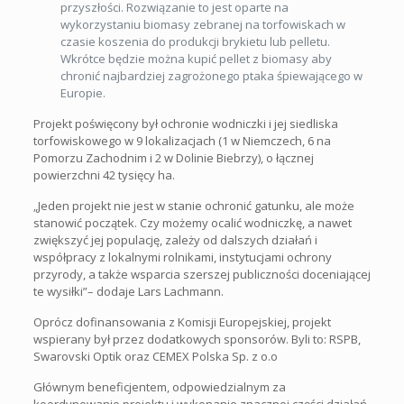
przyszłości. Rozwiązanie to jest oparte na
wykorzystaniu biomasy zebranej na torfowiskach w
czasie koszenia do produkcji brykietu lub pelletu.
Wkrótce będzie można kupić pellet z biomasy aby
chronić najbardziej zagrożonego ptaka śpiewającego w
Europie.
Projekt poświęcony był ochronie wodniczki i jej siedliska
torfowiskowego w 9 lokalizacjach (1 w Niemczech, 6 na
Pomorzu Zachodnim i 2 w Dolinie Biebrzy), o łącznej
powierzchni 42 tysięcy ha.
„Jeden projekt nie jest w stanie ochronić gatunku, ale może
stanowić początek. Czy możemy ocalić wodniczkę, a nawet
zwiększyć jej populację, zależy od dalszych działań i
współpracy z lokalnymi rolnikami, instytucjami ochrony
przyrody, a także wsparcia szerszej publiczności doceniającej
te wysiłki”– dodaje Lars Lachmann.
Oprócz dofinansowania z Komisji Europejskiej, projekt
wspierany był przez dodatkowych sponsorów. Byli to: RSPB,
Swarovski Optik oraz CEMEX Polska Sp. z o.o
Głównym beneficjentem, odpowiedzialnym za