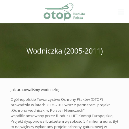
Wodniczka (2005-2011)
Jak uratowaliśmy wodniczkę
Ogólnopolskie Towarzystwo Ochrony Ptaków (OTOP)
prowadziło w latach 2005-2011 wraz z partnerami projekt
„Ochrona wodniczki w Polsce i Niemczech”
współfinansowany przez fundusz LIFE Komisji Europejskiej.
Projekt dysponował budżetem wysokości 5,4 miliona euro. Był
to największy wykonany projekt ochrony gatunkowej w