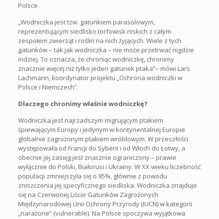
Polsce.
„Wodniczka jest tzw. gatunkiem parasolowym,
reprezentującym siedlisko torfowisk niskich z całym
zespołem zwierząt i roślin na nich żyjących. Wiele z tych
gatunków – tak jak wodniczka – nie może przetrwać nigdzie
indziej. To oznacza, że chroniąc wodniczkę, chronimy
znacznie więcej niż tylko jeden gatunek ptaka”– mówi Lars
Lachmann, koordynator projektu „Ochrona wodniczki w
Polsce i Niemczech”.
Dlaczego chronimy właśnie wodniczkę?
Wodniczka jest najrzadszym migrującym ptakiem
śpiewającym Europy i jedynym w kontynentalnej Europie
globalnie zagrożonym ptakiem wróblowym. W przeszłości
występowała od Francji do Syberii i od Włoch do Łotwy, a
obecnie jej zasięg jest znacznie ograniczony – prawie
wyłącznie do Polski, Białorusi i Ukrainy. W XX wieku liczebność
populacji zmniejszyła się o 95%, głównie z powodu
zniszczenia jej specyficznego siedliska. Wodniczka znajduje
się na Czerwonej Liście Gatunków Zagrożonych
Międzynarodowej Unii Ochrony Przyrody (IUCN) w kategorii
„narażone” (vulnerable). Na Polsce spoczywa wyjątkowa