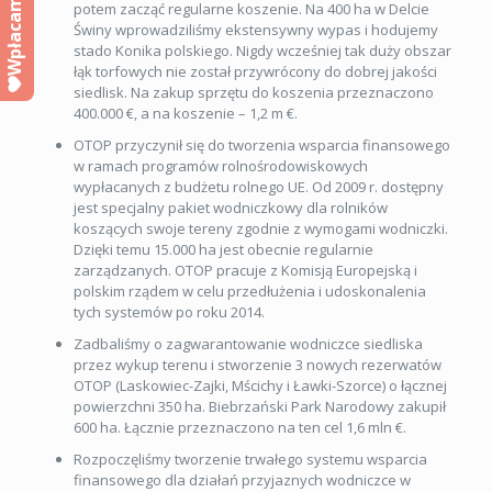
Wpłacam
potem zacząć regularne koszenie. Na 400 ha w Delcie
Świny wprowadziliśmy ekstensywny wypas i hodujemy
stado Konika polskiego. Nigdy wcześniej tak duży obszar
łąk torfowych nie został przywrócony do dobrej jakości
siedlisk. Na zakup sprzętu do koszenia przeznaczono
400.000 €, a na koszenie – 1,2 m €.
OTOP przyczynił się do tworzenia wsparcia finansowego
w ramach programów rolnośrodowiskowych
wypłacanych z budżetu rolnego UE. Od 2009 r. dostępny
jest specjalny pakiet wodniczkowy dla rolników
koszących swoje tereny zgodnie z wymogami wodniczki.
Dzięki temu 15.000 ha jest obecnie regularnie
zarządzanych. OTOP pracuje z Komisją Europejską i
polskim rządem w celu przedłużenia i udoskonalenia
tych systemów po roku 2014.
Zadbaliśmy o zagwarantowanie wodniczce siedliska
przez wykup terenu i stworzenie 3 nowych rezerwatów
OTOP (Laskowiec-Zajki, Mścichy i Ławki-Szorce) o łącznej
powierzchni 350 ha. Biebrzański Park Narodowy zakupił
600 ha. Łącznie przeznaczono na ten cel 1,6 mln €.
Rozpoczęliśmy tworzenie trwałego systemu wsparcia
finansowego dla działań przyjaznych wodniczce w