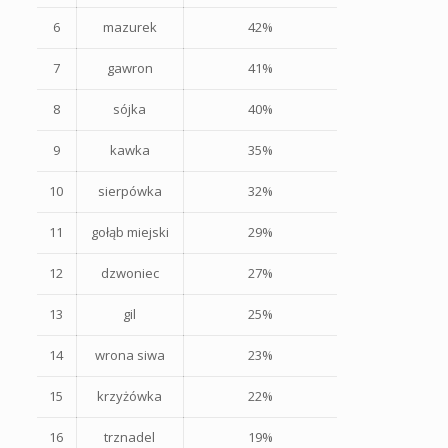
6
mazurek
42%
7
gawron
41%
8
sójka
40%
9
kawka
35%
10
sierpówka
32%
11
gołąb miejski
29%
12
dzwoniec
27%
13
gil
25%
14
wrona siwa
23%
15
krzyżówka
22%
16
trznadel
19%