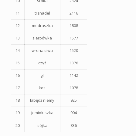
10
sroka
2324
11
trznadel
2116
12
modraszka
1808
13
sierpówka
1577
14
wrona siwa
1520
15
czyż
1376
16
gil
1142
17
kos
1078
18
łabędź niemy
925
19
jemiołuszka
904
20
sójka
836