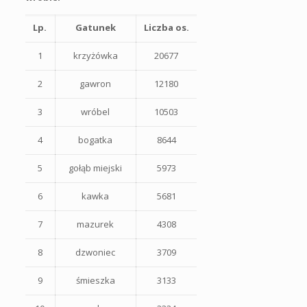
Lp.
Gatunek
Liczba os.
1
krzyżówka
20677
2
gawron
12180
3
wróbel
10503
4
bogatka
8644
5
gołąb miejski
5973
6
kawka
5681
7
mazurek
4308
8
dzwoniec
3709
9
śmieszka
3133