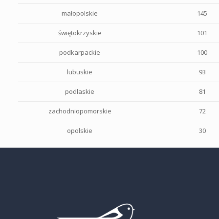
małopolskie
145
świętokrzyskie
101
podkarpackie
100
lubuskie
93
podlaskie
81
zachodniopomorskie
72
opolskie
30