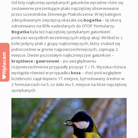
Od listy najliczniej spotykanych gatunków wyraźnie różni się
zestawienie prezentujące ptaki najczęściej obserwowane
przez uczestników Zimowego Ptakoliczenia. W tej kategorii
zdecydowanym zwycięzcą okazała się
bogatka
– tę sikorą
odnotowano na 83% nadesłanych do OTOP formularzy.
Bogatka
była też najczęściej spotykanym gatunkiem
podczas wszystkich wcześniejszych edycji akcji. Wróbel to z
kolei jedyny ptak z grupy najliczniejszych, który znalazł się
jednocześnie w gronie najpowszechniejszych, zajmując 2.
Wpłacam
miejsce. Dwóm pozostałym najliczniejszym gatunkom –
krzyżówce
i
gawronowi
– po uwzględnieniu
rozpowszechnienia przypadły pozycje 7. i 15. Wysoka różnica
wystąpiła również w przypadku
kosa
– choć pod względem
liczebności zajął dopiero 17. miejsce, był notowany średnio w
2 formularzach na 5, co dało mu 5. miejsce na liście najczęściej
spotykanych.