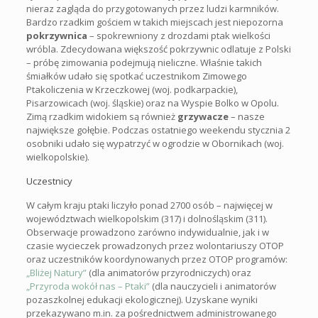
nieraz zagląda do przygotowanych przez ludzi karmników.
Bardzo rzadkim gościem w takich miejscach jest niepozorna
pokrzywnica
– spokrewniony z drozdami ptak wielkości
wróbla. Zdecydowana większość pokrzywnic odlatuje z Polski
– próbę zimowania podejmują nieliczne. Właśnie takich
śmiałków udało się spotkać uczestnikom Zimowego
Ptakoliczenia w Krzeczkowej (woj. podkarpackie),
Pisarzowicach (woj. śląskie) oraz na Wyspie Bolko w Opolu.
Zimą rzadkim widokiem są również
grzywacze
– nasze
największe gołębie. Podczas ostatniego weekendu stycznia 2
osobniki udało się wypatrzyć w ogrodzie w Obornikach (woj.
wielkopolskie).
Uczestnicy
W całym kraju ptaki liczyło ponad 2700 osób – najwięcej w
województwach wielkopolskim (317) i dolnośląskim (311).
Obserwacje prowadzono zarówno indywidualnie, jak i w
czasie wycieczek prowadzonych przez wolontariuszy OTOP
oraz uczestników koordynowanych przez OTOP programów:
„Bliżej Natury”
(dla animatorów przyrodniczych) oraz
„Przyroda wokół nas – Ptaki”
(dla nauczycieli i animatorów
pozaszkolnej edukacji ekologicznej). Uzyskane wyniki
przekazywano m.in. za pośrednictwem administrowanego