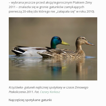
– wybrana jeszcze przed akcją tegorocznym Ptakiem Zimy
2011 – znalazła się w gronie gatunków zamykających
pierwszą 20-stkę (do którego nie „załapała się” w roku 2010).
Krzyżówka- gatunek najliczniej spotykany
w czasie Zimowego
Ptakoliczenia 2011. Fot.
Cezary Korkosz
Najczęściej spotykane gatunki