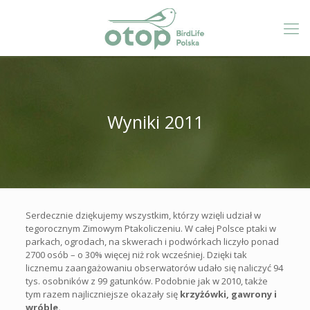
Wyniki 2011
Serdecznie dziękujemy wszystkim, którzy wzięli udział w
tegorocznym Zimowym Ptakoliczeniu. W całej Polsce ptaki w
parkach, ogrodach, na skwerach i podwórkach liczyło ponad
2700 osób – o 30% więcej niż rok wcześniej. Dzięki tak
licznemu zaangażowaniu obserwatorów udało się naliczyć 94
tys. osobników z 99 gatunków. Podobnie jak w 2010, także
tym razem najliczniejsze okazały się
krzyżówki, gawrony i
wróble.