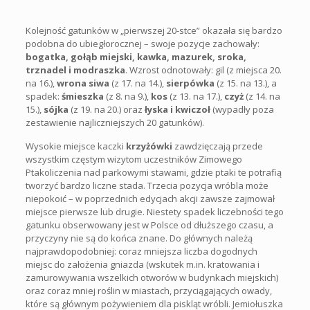
Kolejność gatunków w „pierwszej 20-stce” okazała się bardzo
podobna do ubiegłorocznej – swoje pozycje zachowały:
bogatka, gołąb miejski, kawka, mazurek, sroka,
trznadel i modraszka
. Wzrost odnotowały: gil (z miejsca 20.
na 16.),
wrona siwa
(z 17. na 14.),
sierpówka
(z 15. na 13.), a
spadek:
śmieszka
(z 8. na 9.),
kos
(z 13. na 17.),
czyż
(z 14. na
15.),
sójka
(z 19. na 20.) oraz
łyska i kwiczoł
(wypadły poza
zestawienie najliczniejszych 20 gatunków).
Wysokie miejsce kaczki
krzyżówki
zawdzięczają przede
wszystkim częstym wizytom uczestników Zimowego
Ptakoliczenia nad parkowymi stawami, gdzie ptaki te potrafią
tworzyć bardzo liczne stada. Trzecia pozycja wróbla może
niepokoić – w poprzednich edycjach akcji zawsze zajmował
miejsce pierwsze lub drugie. Niestety spadek liczebności tego
gatunku obserwowany jest w Polsce od dłuższego czasu, a
przyczyny nie są do końca znane. Do głównych należą
najprawdopodobniej: coraz mniejsza liczba dogodnych
miejsc do założenia gniazda (wskutek m.in. kratowania i
zamurowywania wszelkich otworów w budynkach miejskich)
oraz coraz mniej roślin w miastach, przyciągających owady,
które są głównym pożywieniem dla piskląt wróbli. Jemiołuszka