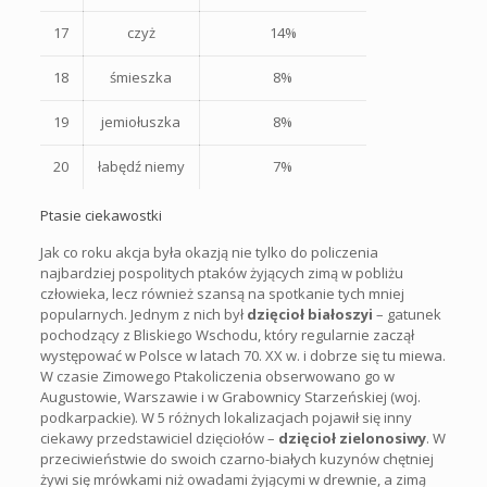
17
czyż
14%
18
śmieszka
8%
19
jemiołuszka
8%
20
łabędź niemy
7%
Ptasie ciekawostki
Jak co roku akcja była okazją nie tylko do policzenia
najbardziej pospolitych ptaków żyjących zimą w pobliżu
człowieka, lecz również szansą na spotkanie tych mniej
popularnych. Jednym z nich był
dzięcioł białoszyi
– gatunek
pochodzący z Bliskiego Wschodu, który regularnie zaczął
występować w Polsce w latach 70. XX w. i dobrze się tu miewa.
W czasie Zimowego Ptakoliczenia obserwowano go w
Augustowie, Warszawie i w Grabownicy Starzeńskiej (woj.
podkarpackie). W 5 różnych lokalizacjach pojawił się inny
ciekawy przedstawiciel dzięciołów –
dzięcioł zielonosiwy
. W
przeciwieństwie do swoich czarno-białych kuzynów chętniej
żywi się mrówkami niż owadami żyjącymi w drewnie, a zimą