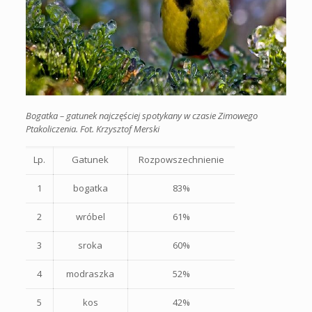
Bogatka – gatunek najczęściej spotykany w czasie Zimowego
Ptakoliczenia. Fot. Krzysztof Merski
Lp.
Gatunek
Rozpowszechnienie
1
bogatka
83%
2
wróbel
61%
3
sroka
60%
4
modraszka
52%
5
kos
42%