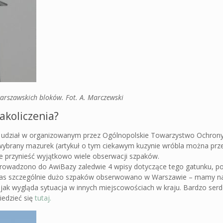
arszawskich bloków. Fot. A. Marczewski
akoliczenia?
ie udział w organizowanym przez Ogólnopolskie Towarzystwo Ochron
wybrany mazurek (artykuł o tym ciekawym kuzynie wróbla można prz
że przynieść wyjątkowo wiele obserwacji szpaków.
wprowadzono do AwiBazy zaledwie 4 wpisy dotyczące tego gatunku, p
ychczas szczególnie dużo szpaków obserwowano w Warszawie – mamy na
jak wygląda sytuacja w innych miejscowościach w kraju. Bardzo serd
iedzieć się
tutaj.