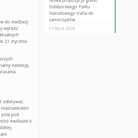
Nowa propozycja granic
Sobiborskiego Parku
Narodowego trafia do
samorządów
ków do AwiBazy
y wyrazić
13 lipca 2026
ktualnych
do 21 stycznia
wszych
mamy nadzieję,
wracania
t odlatywać.
j. mazowieckim
ć pola pod
niósł AwiBazie 6
zkiej.
rupa