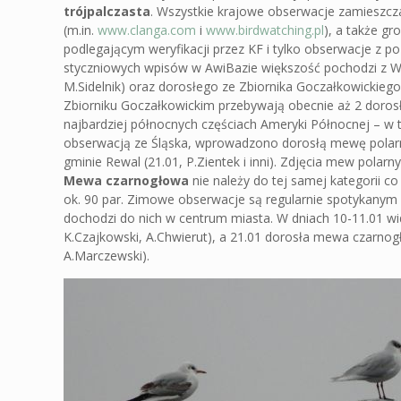
trójpalczasta
. Wszystkie krajowe obserwacje zamieszc
(m.in.
www.clanga.com
i
www.birdwatching.pl
), a także g
podlegającym weryfikacji przez KF i tylko obserwacje z 
styczniowych wpisów w AwiBazie większość pochodzi z Wy
M.Sidelnik) oraz dorosłego ze Zbiornika Goczałkowickiego
Zbiorniku Goczałkowickim przebywają obecnie aż 2 doros
najbardziej północnych częściach Ameryki Północnej – w 
obserwacją ze Śląska, wprowadzono dorosłą mewę polarną
gminie Rewal (21.01, P.Zientek i inni). Zdjęcia mew po
Mewa czarnogłowa
nie należy do tej samej kategorii c
ok. 90 par. Zimowe obserwacje są regularnie spotykanym 
dochodzi do nich w centrum miasta. W dniach 10-11.01 w
K.Czajkowski, A.Chwierut), a 21.01 dorosła mewa czarno
A.Marczewski).