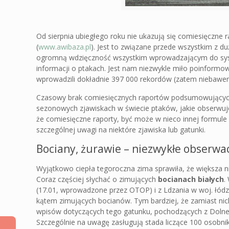
Od sierpnia ubiegłego roku nie ukazują się comiesięcz
(
www.awibaza.pl
). Jest to związane przede wszystkim z 
ogromną wdzięczność wszystkim wprowadzającym do syste
informacji o ptakach. Jest nam niezwykle miło poinformow
wprowadzili dokładnie 397 000 rekordów (zatem niebawem 
Czasowy brak comiesięcznych raportów podsumowującyc
sezonowych zjawiskach w świecie ptaków, jakie obserwu
że comiesięczne raporty, być może w nieco innej formule
szczególnej uwagi na niektóre zjawiska lub gatunki.
Bociany, żurawie – niezwykłe obserwa
Wyjątkowo ciepła tegoroczna zima sprawiła, że większa n
Coraz częściej słychać o zimujących
bocianach białych
.
(17.01, wprowadzone przez OTOP) i z Ldzania w woj. łódz
kątem zimujących bocianów. Tym bardziej, że zamiast n
wpisów dotyczących tego gatunku, pochodzących z Dolneg
Szczególnie na uwagę zasługują stada liczące 100 osobn