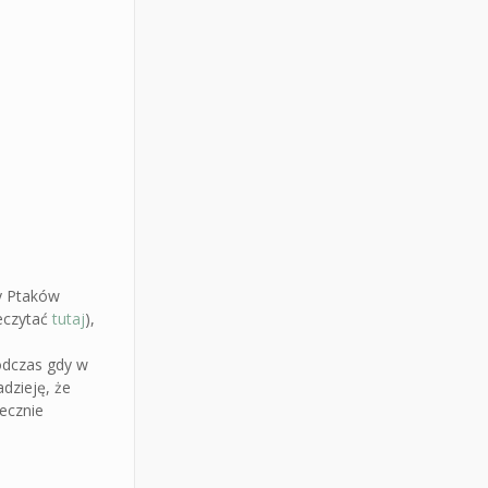
y Ptaków
eczytać
tutaj
),
odczas gdy w
dzieję, że
ecznie