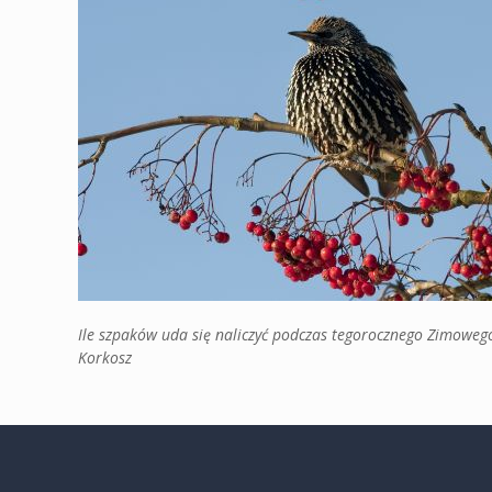
Ile szpaków uda się naliczyć podczas tegorocznego Zimowego 
Korkosz