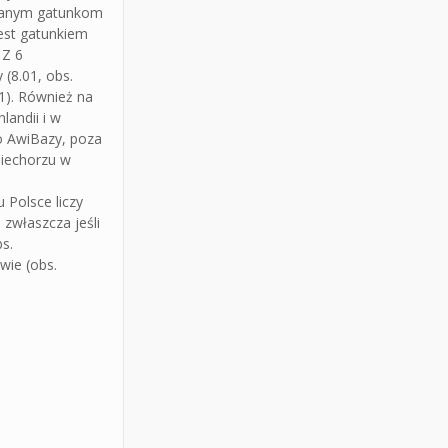
ykanym gatunkom
est gatunkiem
 Z 6
(8.01, obs.
01). Również na
andii i w
Do AwiBazy, poza
Niechorzu w
 Polsce liczy
zwłaszcza jeśli
s.
wie (obs.