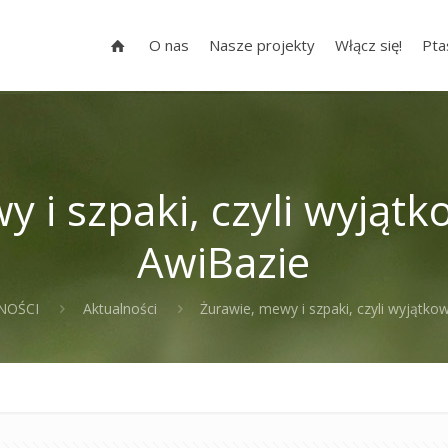
O nas
Nasze projekty
Włącz się!
Pta
 i szpaki, czyli wyjąt
AwiBazie
NOŚCI
Aktualności
Żurawie, mewy i szpaki, czyli wyjątk