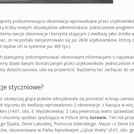
ne raporty podsumowujące obserwacje wprowadzane przez użytkowni
dużą liczbą nowych obowiązków administratora. Jednocześnie pragniem
mu swoje obserwacje i korzysta stającym z AwiBazy jako źródła a
ać, że na portalu zarejestrowało się już 2846 użytkowników, którzy 
będzie ich w systemie już 400 tys.).
h planujemy zrekompensować okresowymi informacjami o najcieka
jemy dzięki danym dostarczanym przez użytkowników. Jednocześnie 
 niż dotychczasowa, uda się przywrócić. Będziemy też zachęcać do z
cje styczniowe?
iż zazwyczaj grupa ptaków zdecydowała się pozostać w kraju zamias
 W styczniu do AwiBazy wprowadzono 2 obserwacje: z Raciąża w wo
kim (14.01, obs. E. Wędzikowska). Z całą pewnością warto sprawdza
ich możemy spotkać spędzające w Polsce zimę
żurawie.
Ten rok przy
o Śląska, Ziemi Lubuskiej, Pomorza Gdańskiego, Mazur i z Ziemi Łód
ików, obserwowane w Parku Narodowym „Ujście Warty” (3.01, obs. g