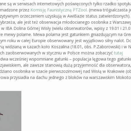
zane są w serwisach internetowych poświęconych tylko rzadko spot
romadzone przez
Komisję Faunistyczną PTZool.
(mewa trójpalczasta j
pozytywnym orzeczeniem uzyskują w AwiBazie status zatwierdzonych).
brzeża, ale jest też obserwacja młodocianego osobnika z Warszawy 
 w IBA Dolina Górnej Wisły (wielu obserwatorów, wpisy z 19.01 i 21.
łe mewy polarne. Mewa polarna jest gatunkiem gniazdującym na Grenl
tym roku w całej Europie obserwowany jest wyjątkowo silny nalot. 
 widzianą w Łazach koło Koszalina (18.01, obs. P.Zaborowski) i w 
larnych zaobserwowanych w styczniu w Polsce można zobaczyć
tutaj
o dwa wcześniej wspomniane gatunki – populacja lęgowa tego gatunku
zjawiskiem, ale zawsze stanowią dużą przyjemność dla obserwatora, 
idziano osobnika w szacie pierwszozimowej nad Wisłą w Krakowie (ob
głowa przysiadła na dachu jednego z bloków na warszawskim Mokoto