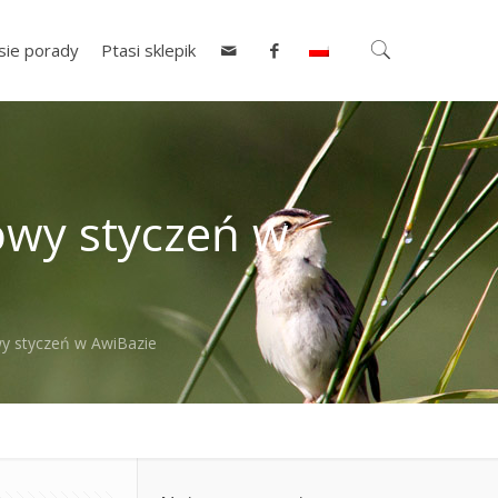
sie porady
Ptasi sklepik
kowy styczeń w
owy styczeń w AwiBazie