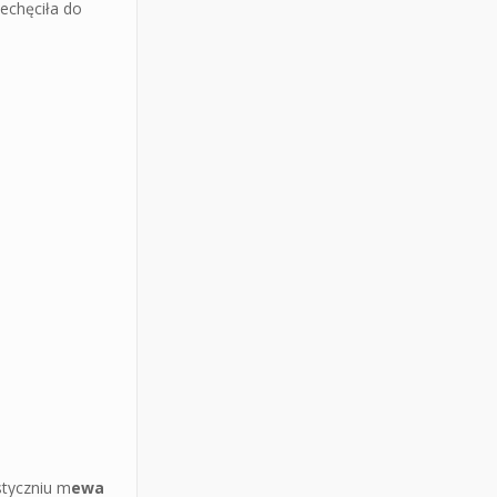
iechęciła do
styczniu m
ewa