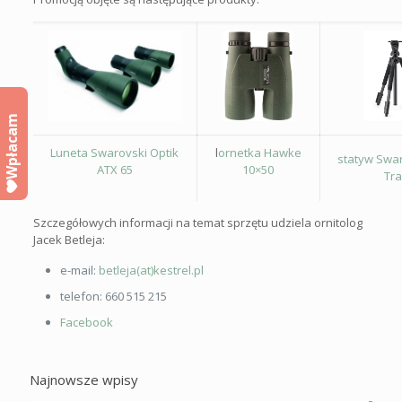
Wpłacam
Luneta Swarovski Optik
l
ornetka Hawke
statyw Swar
ATX 65
10×50
Tra
Szczegółowych informacji na temat sprzętu udziela ornitolog
Jacek Betleja:
e-mail:
betleja(at)kestrel.pl
telefon: 660 515 215
Facebook
Najnowsze wpisy