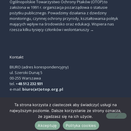
Ogólnopolskie Towarzystwo Ochrony Ptaków (OTOP) to
założona w 1991 r. organizacja pozarządowa o statusie
pożytku publicznego. Powadzimy działania z dziedziny
monitoringu, czynnej ochrony przyrody, kształtowania polityk
mających wpływ na środowisko oraz edukacji. Wspiera nas
rzesza kilku tysięcy członków i wolontariuszy
→
Kontakt
BIURO (adres korespondencyjny)
ul. Szeroki Dunaj 5
00-255 Warszawa
tel. +
48 512 232 931
e-mail:
biuro(at)otop.org.pl
Ta strona korzysta z ciasteczek aby świadczyć usługi na
najwyższym poziomie. Dalsze korzystanie ze strony oznacza,
że zgadzasz się na ich użycie.
© OTOP | projekt:
THE NEW LOOK
Akceptuję
Polityka cookies