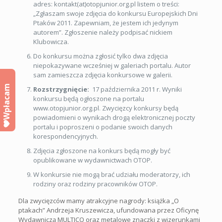
adres: kontakt(at)otopjunior.org.pl listem o treści:
„Zgłaszam swoje zdjęcia do konkursu Europejskich Dni
Ptaków 2011. Zapewniam, że jestem ich jedynym
autorem”. Zgłoszenie należy podpisać nickiem
Klubowicza.
Do konkursu można zgłosić tylko dwa zdjęcia
niepokazywane wcześniej w galeriach portalu. Autor
sam zamieszcza zdjęcia konkursowe w galerii.
Wpłacam
Rozstrzygnięcie:
17 października 2011 r. Wyniki
konkursu będą ogłoszone na portalu
www.otopjunior.org.pl
.
Zwycięzcy konkursy będą
powiadomieni o wynikach drogą elektronicznej poczty
portalu i poproszeni o podanie swoich danych
korespondencyjnych.
Zdjęcia zgłoszone na konkurs będą mogły być
opublikowane w wydawnictwach OTOP.
W konkursie nie mogą brać udziału moderatorzy, ich
rodziny oraz rodziny pracowników OTOP.
Dla zwycięzców mamy atrakcyjne nagrody: książka „O
ptakach” Andrzeja Kruszewicza, ufundowana przez Oficynę
Wydawniczą MULTICO oraz metalowe znaczki z wizerunkami