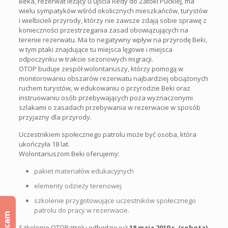
Beka, rezerwat leżący u ujścia Redy do Zatoki Puckiej, ma
wielu sympatyków wśród okolicznych mieszkańców, turystów
i wielbicieli przyrody, którzy nie zawsze zdają sobie sprawę z
konieczności przestrzegania zasad obowiązujących na
terenie rezerwatu. Ma to negatywny wpływ na przyrodę Beki,
w tym ptaki znajdujące tu miejsca lęgowe i miejsca
odpoczynku w trakcie sezonowych migracji.
OTOP buduje zespół wolontariuszy, którzy pomogą w
monitorowaniu obszarów rezerwatu najbardziej obciążonych
ruchem turystów, w edukowaniu o przyrodzie Beki oraz
instruowaniu osób przebywających poza wyznaczonymi
szlakami o zasadach przebywania w rezerwacie w sposób
przyjazny dla przyrody.
Uczestnikiem społecznego patrolu może być osoba, która
ukończyła 18 lat.
Wolontariuszom Beki oferujemy:
pakiet materiałów edukacyjnych
elementy odzieży terenowej
szkolenie przygotowujące uczestników społecznego
patrolu do pracy w rezerwacie.
Szkolenie OTOPatrolu odbędzie już
18 maja 2019 r. (sobota)