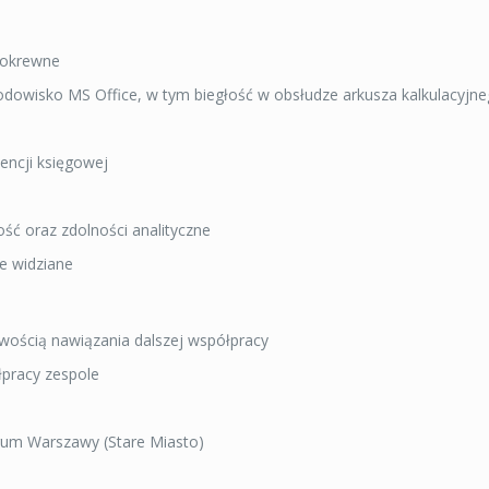
pokrewne
owisko MS Office, w tym biegłość w obsłudze arkusza kalkulacyjne
encji księgowej
ść oraz zdolności analityczne
e widziane
iwością nawiązania dalszej współpracy
łpracy zespole
rum Warszawy (Stare Miasto)