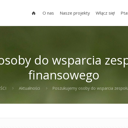
O nas
Nasze projekty
Włącz się!
Pta
osoby do wsparcia zesp
finansowego
ŚCI
Aktualności
Poszukujemy osoby do wsparcia zespoł