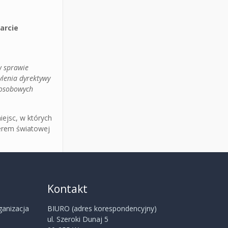
arcie
w sprawie
lenia dyrektywy
 osobowych
ejsc, w których
nerem światowej
Kontakt
ganizacja
BIURO (adres korespondencyjny)
ul. Szeroki Dunaj 5