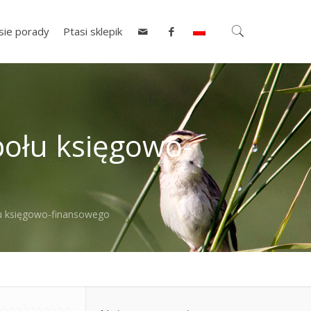
sie porady
Ptasi sklepik
ołu księgowo-
u księgowo-finansowego