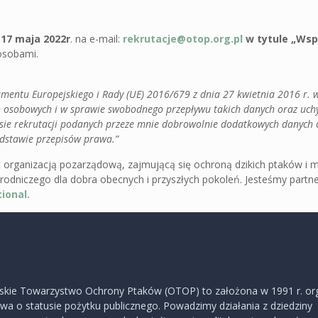
 17 maja 2022r
. na e-mail:
rekrutacje@otop.org.pl
w tytule „Wsp
osobami.
mentu Europejskiego i Rady (UE) 2016/679 z dnia 27 kwietnia 2016 r. 
h osobowych i w sprawie swobodnego przepływu takich danych oraz uchy
sie rekrutacji podanych przeze mnie dobrowolnie dodatkowych danych
dstawie przepisów prawa.”
rganizacją pozarządową, zajmującą się ochroną dzikich ptaków i mi
rodniczego dla dobra obecnych i przyszłych pokoleń. Jesteśmy part
tional.
skie Towarzystwo Ochrony Ptaków (OTOP) to założona w 1991 r. or
a o statusie pożytku publicznego. Powadzimy działania z dziedziny