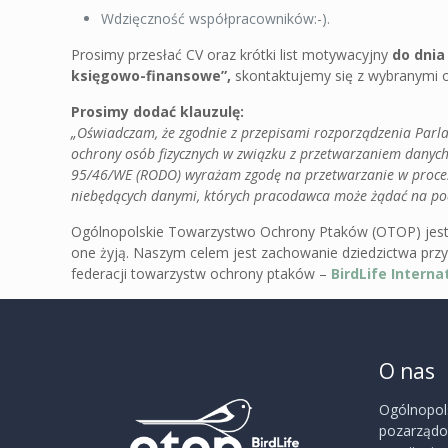
Wdzięczność współpracowników:-).
Prosimy przesłać CV oraz krótki list motywacyjny
do dnia
księgowo-finansowe”,
skontaktujemy się z wybranymi 
Prosimy dodać klauzulę:
„Oświadczam, że zgodnie z przepisami rozporządzenia Parla
ochrony osób fizycznych w związku z przetwarzaniem danyc
95/46/WE (RODO) wyrażam zgodę na przetwarzanie w proce
niebędących danymi, których pracodawca może żądać na po
Ogólnopolskie Towarzystwo Ochrony Ptaków (OTOP) jest o
one żyją. Naszym celem jest zachowanie dziedzictwa przy
federacji towarzystw ochrony ptaków –
BirdLife Interna
O nas
Ogólnopol
pozarządow