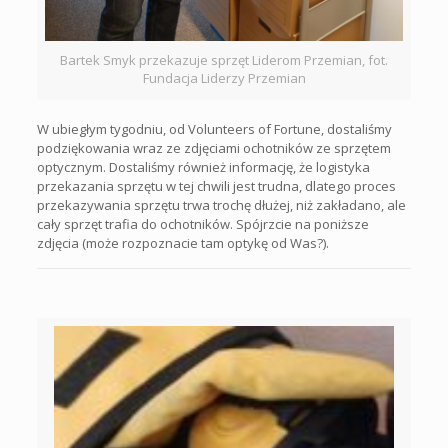
Bartek Smyk przekazuje sprzęt Liderom Przemian, fot.
Fundacja Liderzy Przemian
W ubiegłym tygodniu, od Volunteers of Fortune, dostaliśmy
podziękowania wraz ze zdjęciami ochotników ze sprzętem
optycznym. Dostaliśmy również informację, że logistyka
przekazania sprzętu w tej chwili jest trudna, dlatego proces
przekazywania sprzętu trwa trochę dłużej, niż zakładano, ale
cały sprzęt trafia do ochotników. Spójrzcie na poniższe
zdjęcia (może rozpoznacie tam optykę od Was?).