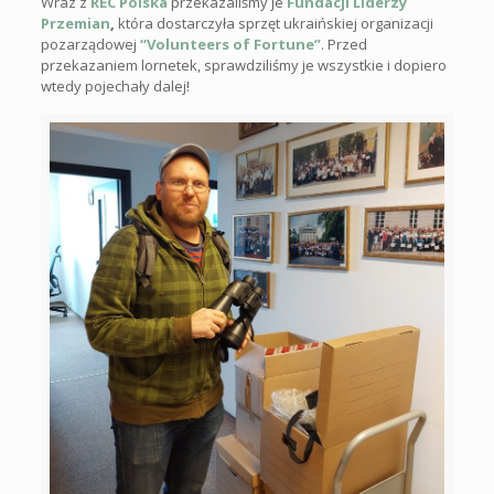
Wraz z
REC Polska
przekazaliśmy je
Fundacji Liderzy
Przemian
,
która dostarczyła sprzęt ukraińskiej organizacji
pozarządowej
“Volunteers of Fortune”
. Przed
przekazaniem lornetek, sprawdziliśmy je wszystkie i dopiero
wtedy pojechały dalej!