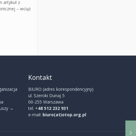
 artykuł z
onicznej – wciąż
Kontakt
ganizacja
BIURO (adres korespondencyjny)
ul. Szeroki Dunaj 5
na
00-255 Warszawa
iuszy
→
tel. +
48 512 232 931
e-mail:
biuro(at)otop.org.pl