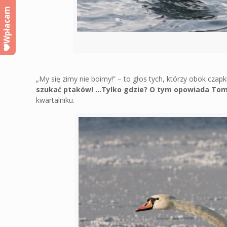
Wpłacam
„My się zimy nie boimy!” – to głos tych, którzy obok czapki
szukać ptaków! …Tylko gdzie?
O tym opowiada Tomek
kwartalniku.