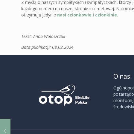
Z myślą o naszych sympatykach i sympatyczkach, którzy
każdego numeru na naszej stronie internetowej. Natomiast
otrzymują jedynie
nasi członkowie i członkinie.
Tekst: Anna Woloszczuk
Data publikacji: 08.02.2024
O nas
Ogólnopol
pozarządow
monitoring
środowisko