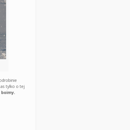
odrobinie
as tylko o tej
e boimy.