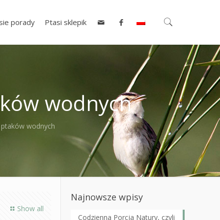
sie porady
Ptasi sklepik
taków wodnych
h ptaków wodnych
Najnowsze wpisy
Show all
Codzienna Porcja Natury, czyli