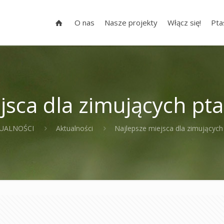
O nas
Nasze projekty
Włącz się!
Pta
ejsca dla zimujących p
UALNOŚCI
Aktualności
Najlepsze miejsca dla zimującyc