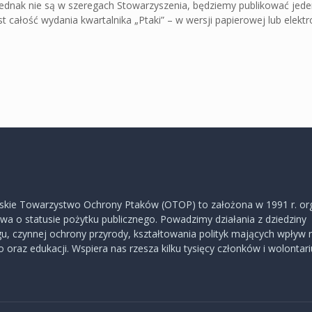
jednak nie są w szeregach Stowarzyszenia,
będziemy publikować jeden
 całość wydania kwartalnika „Ptaki” – w wersji papierowej lub elektr
skie Towarzystwo Ochrony Ptaków (OTOP) to założona w 1991 r. or
a o statusie pożytku publicznego. Powadzimy działania z dziedziny
u, czynnej ochrony przyrody, kształtowania polityk mających wpływ 
 oraz edukacji. Wspiera nas rzesza kilku tysięcy członków i wolontar