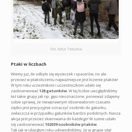
Fot. Artur Tetiurka
Ptaki w liczbach
Wiemy już, ile odbyło się wycieczek i spacerów, no ale
przecież w ptakoliczeniu najważniejsze jest liczenie ptaków!
W tym roku uczestnikom i uczestniczkom udało się
zaobserwować
128 gatunków
. W tej liczbie uwzględniliśmy
też takie grupy jak np. gęsi nieoznaczone, ponieważ zdajemy
sobie sprawę, że niewprawnym obserwatorom czasami
ciężko jest precyzyjnie oznaczyć osobniki do gatunku,
zwłaszcza w przypadku gatunków bardzo podobnych. Nasza
akcja jest przecież skierowana do każdego! W sumie udało
się zaobserwować
102039 osobników ptaków
.
Tak jak w ubiegłym roku udowodniliśmy, że w grupie siła!