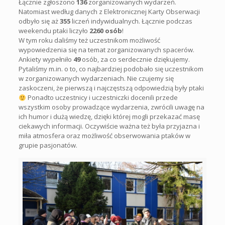
Łącznie zgłoszono
136
zorganizowanych wydarzeń.
Natomiast według danych z Elektronicznej Karty Obserwacji
odbyło się aż
355
liczeń indywidualnych. Łącznie podczas
weekendu ptaki liczyło
2260 osób
!
W tym roku daliśmy też uczestnikom możliwość
wypowiedzenia się na temat zorganizowanych spacerów.
Ankiety wypełniło
49
osób, za co serdecznie dziękujemy.
Pytaliśmy m.in. o to, co najbardziej podobało się uczestnikom
w zorganizowanych wydarzeniach. Nie czujemy się
zaskoczeni, że pierwszą i najczęstszą odpowiedzią były ptaki
Ponadto uczestnicy i uczestniczki docenili przede
wszystkim osoby prowadzące wydarzenia, zwrócili uwagę na
ich humor i dużą wiedzę, dzięki której mogli przekazać masę
ciekawych informacji. Oczywiście ważna też była przyjazna i
miła atmosfera oraz możliwość obserwowania ptaków w
grupie pasjonatów.