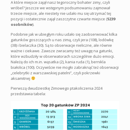
A które miejsce zajął nasz tegoroczny bohater zimy, czyli
wróbel? Jeszcze we wstępnym podsumowaniu zajmował
trzecie miejsce, ale niestety nie udało mu się utrzymać tej
pozycji i ostatecznie zajął zaszczytne czwarte miejsce (
5239
osobników
).
Podobnie jak w ubiegłym roku udało się zaobserwować kilka
gatunków goszczących u nas zimą, czyli jera (108), lodówkę
(38) i bielaczka (30). Są to obserwacje nieliczne, ale równie
ważne i ciekawe. Zawsze zwracamy też uwagę na gatunki,
które wzbudziły w obserwatorach szczególnie dużo emocji.
Należą do ich m.in. wąsatka (2), kania ruda (1), bernikla
białolica (100). Oczywiście nie mogło zabraknąć też obserwacji
„celebrytki z warszawskiej patelni”, czyli pokrzewki
aksamitnej
Pierwszą dwudziestkę Zimowego ptakoliczenia 2024
przedstawia tabela: