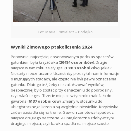
Fot. Maria Chmielarz – Podejko
Wyniki Zimowego ptakoliczenia 2024
Ponownie, najczęściej obserwowanym podczas spacerów
gatunkiem była krzyżówka (
20484 osobników
). Drugie
miejsce w tym roku zajęły gęsi (
13913 osobników
). Jakie?
Niestety nieoznaczone. Uczestnicy przesyłali nam informacje
o migrujących stadach, ale często nie byli pewni oznaczenia
gatunku. Dlatego też, żeby nie zafałszować wyników,
bezpieczniej było zostać przy oznaczeniu do podrodziny,
czyli właśnie gęsi. Trzecie miejsce w tym roku należało do
gawrona (
6137 osobników
). Zmiany w stosunku do
ubiegłorocznego liczenia są względnie niewielkie. Krzyżówka
znów rozsiadła się na tronie. Gawron zanotował spadek z
miejsca drugiego na trzecie. A ubiegłoroczna zdobywczyni
drugiego miejsca, czyli kawka spadła na miejsce szóste.