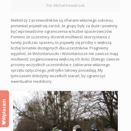
Fot. Michał Kowalczuk
Niektórzy z przewodników są ofiarami własnego sukcesu,
ponieważ pojawił się zarzut, że grupy były za duże i powinny
być wprowadzone ograniczenia w liczbie spacerowiczów.
Pomimo że uczestnicy docenili możliwość skorzystania z
lunety podczas spaceru, to pojawiły się prośby o większą
liczbę lornetek dostępnych dla uczestników. Pragniemy
wyjaśnić, że Wolontariuszki i Wolontariusze nie zawsze mają
możliwość zorganizowania większej ich ilości. Dlatego zawsze
prosimy wszystkich uczestników o zabieranie własnego
sprzętu optycznego, jeśli tylko takowy posiadają. My
tymczasem dołożymy wszelkich starań, by ograniczyć
ewentualne niedobory.
Wpłacam