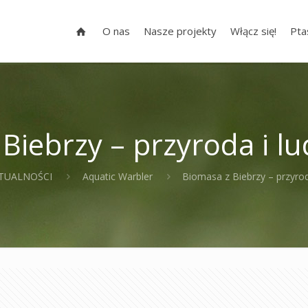
O nas
Nasze projekty
Włącz się!
Pta
Biebrzy – przyroda i l
TUALNOŚCI
Aquatic Warbler
Biomasa z Biebrzy – przyrod