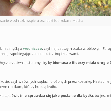
wanie wodniczki wspiera też ludzi fot. Łukasz Mucha
tkim z myślą o
wodniczce
,
czyli najrzadszym ptaku wróblowym Euro
nie, zapobiegając zarastaniu trzciną i krzewami.
 Wręcz przeciwnie, staramy się, by
biomasa z Biebrzy miała drugie 
pokosie, czyli w równych rzędach ułożonych przez kosiarkę. Następnie 
lnym rolnikom, którzy hodują bydło.
wierząt,
świetnie sprawdza się jako posłanie dla bydła
, bo jest m