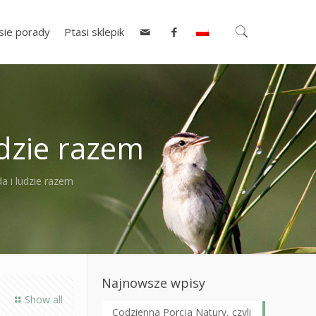
sie porady
Ptasi sklepik
udzie razem
a i ludzie razem
Najnowsze wpisy
Show all
Codzienna Porcja Natury, czyli