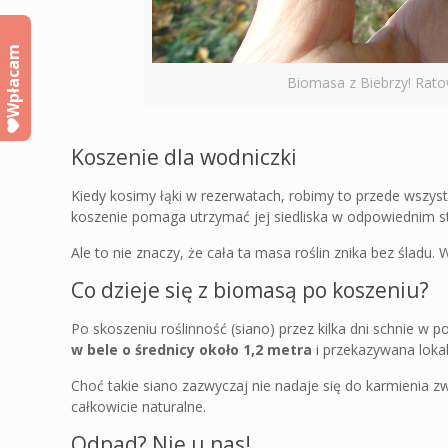
Wpłacam
Biomasa z Biebrzy! Rato
Koszenie dla wodniczki
Kiedy kosimy łąki w rezerwatach, robimy to przede wszys
koszenie pomaga utrzymać jej siedliska w odpowiednim sta
Ale to nie znaczy, że cała ta masa roślin znika bez śladu.
Co dzieje się z biomasą po koszeniu?
Po skoszeniu roślinność (siano) przez kilka dni schnie w 
w bele o średnicy około 1,2 metra
i przekazywana loka
Choć takie siano zazwyczaj nie nadaje się do karmienia z
całkowicie naturalne.
Odpad? Nie u nas!