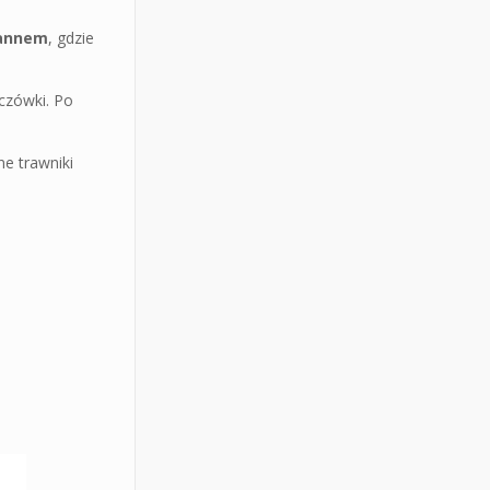
iannem
, gdzie
zczówki. Po
ne trawniki