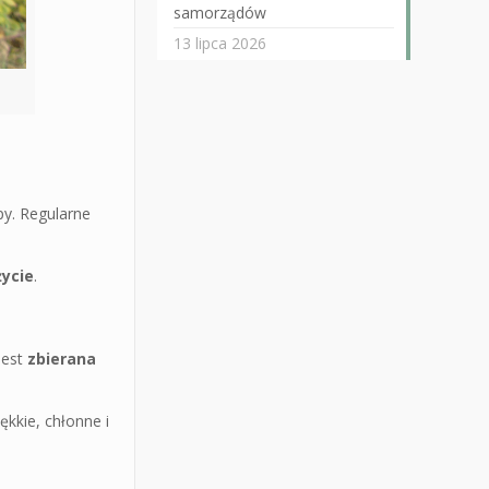
samorządów
13 lipca 2026
py. Regularne
życie
.
jest
zbierana
iękkie, chłonne i