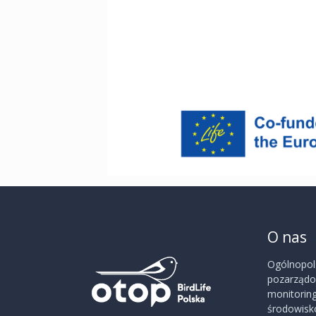
O nas
Ogólnopol
pozarządow
monitoring
środowisko