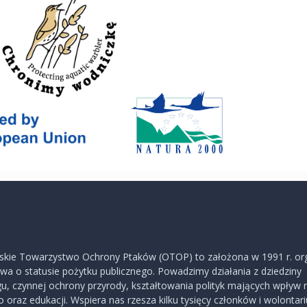
skie Towarzystwo Ochrony Ptaków (OTOP) to założona w 1991 r. or
a o statusie pożytku publicznego. Powadzimy działania z dziedziny
u, czynnej ochrony przyrody, kształtowania polityk mających wpływ 
 oraz edukacji. Wspiera nas rzesza kilku tysięcy członków i wolontar