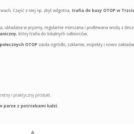
ach. Część z niej np. zbyt wilgotna,
trafia do bazy OTOP w Trzc
ana, układana w pryzmy, regularnie mieszana i podlewana wodą z des
aniczny
, który trafia do lokalnych odbiorców.
społecznych OTOP
zasila ogródki, szklarnie, inspekty i nowo zakłada
etny i praktyczny produkt.
w parze z potrzebami ludzi
.