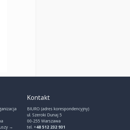
Kontakt
ganizacja
BIURO (adres korespondencyjny)
ul. Szeroki Dunaj 5
na
00-255 Warszawa
iuszy
→
tel. +
48 512 232 931