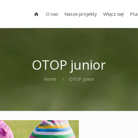
O nas
Nasze projekty
Włącz się!
Pta
OTOP junior
Home
OTOP junior