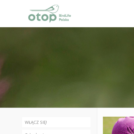
WŁĄCZ SIĘ!