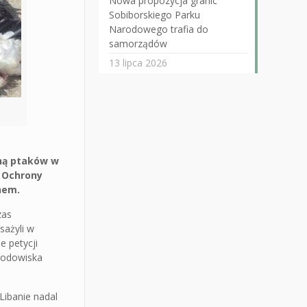
Nowa propozycja granic
Sobiborskiego Parku
Narodowego trafia do
samorządów
13 lipca 2026
oną ptaków w
o Ochrony
nem.
zas
sażyli w
e petycji
Środowiska
Libanie nadal