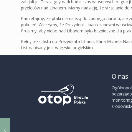
zabijali je. Teraz, gdy nadchodzi czas wiosennych migrac
przelotów nad Libanem. Mamy nadzieję, że strzelanie do
Pamiętajmy, że ptaki nie należą do żadnego narodu, ale ż
pokoleń. Wierzymy, że Prezydent Libanu zapewni właściwą
Prosimy, aby niebo nad Libanem było bezpieczne dla pta
Pełny tekst listu do Prezydenta Libanu, Pana Michela N
List napisany jest w języku angielskim.
O nas
Ogólnopol
pozarządow
monitoring
środowisko