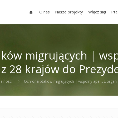
O nas
Nasze projekty
Włącz się!
Pta
ków migrujących | wsp
i z 28 krajów do Prezyd
ualności
Ochrona ptaków migrujących | wspólny apel 52 organiz