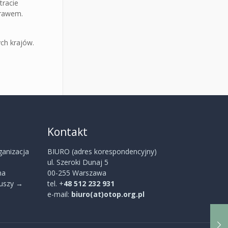
tracie
prawem.
ch krajów.
Kontakt
ganizacja
BIURO (adres korespondencyjny)
ul. Szeroki Dunaj 5
na
00-255 Warszawa
iuszy
→
tel. +
48 512 232 931
e-mail:
biuro(at)otop.org.pl