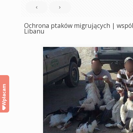
Ochrona ptaków migrujących | wspóln
Libanu
Wpłacam