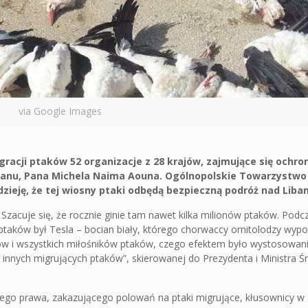
via Google Images
racji ptaków 52 organizacje z 28 krajów, zajmujące się ochr
Libanu, Pana Michela Naima Aouna. Ogólnopolskie Towarzystw
zieję, że tej wiosny ptaki odbędą bezpieczną podróż nad Liba
Szacuje się, że rocznie ginie tam nawet kilka milionów ptaków. Podc
 ptaków był Tesla – bocian biały, którego chorwaccy ornitolodzy wypo
gów i wszystkich miłośników ptaków, czego efektem było wystosowani
innych migrujących ptaków”, skierowanej do Prezydenta i Ministra 
go prawa, zakazującego polowań na ptaki migrujące, kłusownicy w 