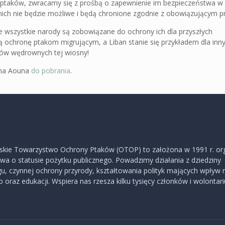
ji ptaków, zwracamy się z prośbą o zapewnienie im bezpieczeństwa w 
 nich nie będzie możliwe i będą chronione zgodnie z obowiązującym 
e wszystkie narody są zobowiązane do ochrony ich dla przyszłych
 ochronę ptakom migrującym, a Liban stanie się przykładem dla inny
ków wędrownych tej wiosny!
aima Aouna
do pobrania
.
skie Towarzystwo Ochrony Ptaków (OTOP) to założona w 1991 r. or
a o statusie pożytku publicznego. Powadzimy działania z dziedziny
u, czynnej ochrony przyrody, kształtowania polityk mających wpływ 
 oraz edukacji. Wspiera nas rzesza kilku tysięcy członków i wolontar