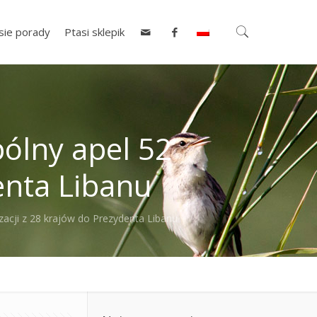
sie porady
Ptasi sklepik
ólny apel 52
enta Libanu
acji z 28 krajów do Prezydenta Libanu