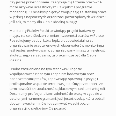
Czy jesteś przyrodnikiem i fascynuje Cię liczenie ptaków? A
może aktywnie uczestniczysz już w jakimś programie
monitoringu? Chciałbyś połączyć swoją pasję ze stabilną pracą
w jednej z najstarszych organizacji pozarządowych w Polsce?
Jeśli tak, to mamy dla Ciebie idealną okazję!
Monitoring Ptaków Polski to wiodący projekt badawczy
mający na celu śledzenie zmian liczebności ptaków w Polsce.
Poszukujemy osoby, która będzie odpowiedzialna za
organizowanie prac terenowych obserwatorów monitoringu.
Jeśli jesteś zmotywowany, zorganizowany i masz umiejętność
skutecznego zarządzania, ta praca może być dla Ciebie
idealna.
Osoba zatrudniona na tym stanowisku będzie
współpracować z naszym zespołem badawczym oraz
obserwatorami ptaków, zapewniając sprawną logistykę i
profesjonalne wsparcie terenowe. Jesteśmy przekonani, że
terminowość i skrupulatność są kluczowymi cechami w tej roli.
Doceniamy profesjonalizm i zdolność do pracy w zgodzie z
ustalonymi harmonogramami. Jeśli jesteś osobą, która potrafi
dotrzymywać terminów i utrzymywać wysoki poziom
organizacji, chcielibyśmy Cię poznać.