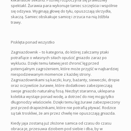
kilkanaście sekund. Później rozpoczyna się prawdziwy
spektakl. Żurawia para wykonuje taniec szczęścia i wspólnie
się odzywa. Wyginają głowę do tyłu, opuszczają skrzydła,
skaczą. Samiec obskakuje samicę i zrzuca na nią źdźbła
trawy.
Pisklęta ponad wszystko
Zagniazdownik – to kategoria, do której zaliczamy ptaki
potrafiące o własnych siłach opuścić gniazdo zaraz po
wykluciu. Dzięki temu łatwiej jest chronić lęg przed
potencjalnym zagrożeniem, które może przyjść w najbardziej
niespodziewanym momencie z każdej strony.
Zagniazdownikami są kaczki, kury, bażanty, sieweczki, dropie
oraz oczywiście żurawie, które dodatkowo zabezpieczają
swoje gniazdo naturalną fosą. Niezbyt staranna, uklepana
kolebka wystaje ponad wodę, a dotrzeć do niej mogą tylko
długonodzy właściciele. Dzięki temu lęg żurawi zabezpieczony
jest przed drapieżnikami, które nie potrafią pływać. Rodzice
są tak troskliwi, że ani przez chwilę nie opuszczają gniazda.
Kiedy jaja zostaną już złożone samica od czasu do czasu
obraca je, przesuwa dziobem pod siebie i dba, by w