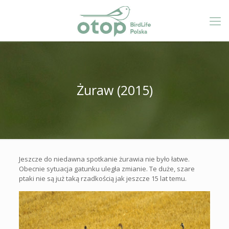
Żuraw (2015)
Jeszcze do niedawna spotkanie żurawia nie było łatwe.
Obecnie sytuacja gatunku uległa zmianie. Te duże, szare
ptaki nie są już taką rzadkością jak jeszcze 15 lat temu.