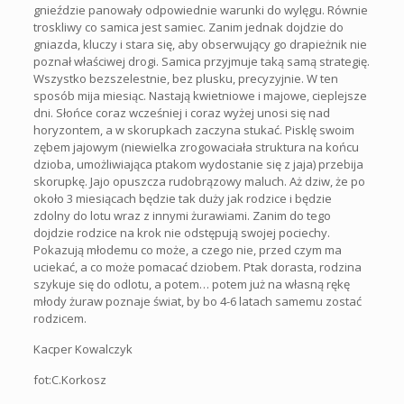
gnieździe panowały odpowiednie warunki do wylęgu. Równie
troskliwy co samica jest samiec. Zanim jednak dojdzie do
gniazda, kluczy i stara się, aby obserwujący go drapieżnik nie
poznał właściwej drogi. Samica przyjmuje taką samą strategię.
Wszystko bezszelestnie, bez plusku, precyzyjnie. W ten
sposób mija miesiąc. Nastają kwietniowe i majowe, cieplejsze
dni. Słońce coraz wcześniej i coraz wyżej unosi się nad
horyzontem, a w skorupkach zaczyna stukać. Pisklę swoim
zębem jajowym (niewielka zrogowaciała struktura na końcu
dzioba, umożliwiająca ptakom wydostanie się z jaja) przebija
skorupkę. Jajo opuszcza rudobrązowy maluch. Aż dziw, że po
około 3 miesiącach będzie tak duży jak rodzice i będzie
zdolny do lotu wraz z innymi żurawiami. Zanim do tego
dojdzie rodzice na krok nie odstępują swojej pociechy.
Pokazują młodemu co może, a czego nie, przed czym ma
uciekać, a co może pomacać dziobem. Ptak dorasta, rodzina
szykuje się do odlotu, a potem… potem już na własną rękę
młody żuraw poznaje świat, by bo 4-6 latach samemu zostać
rodzicem.
Kacper Kowalczyk
fot:C.Korkosz