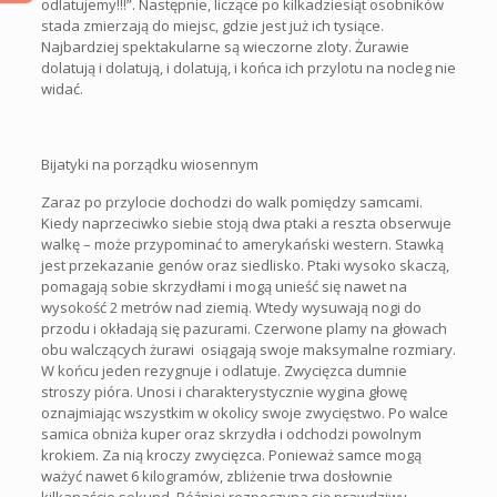
odlatujemy!!!”. Następnie, liczące po kilkadziesiąt osobników
stada zmierzają do miejsc, gdzie jest już ich tysiące.
Najbardziej spektakularne są wieczorne zloty. Żurawie
dolatują i dolatują, i dolatują, i końca ich przylotu na nocleg nie
widać.
Bijatyki na porządku wiosennym
Zaraz po przylocie dochodzi do walk pomiędzy samcami.
Kiedy naprzeciwko siebie stoją dwa ptaki a reszta obserwuje
walkę – może przypominać to amerykański western. Stawką
jest przekazanie genów oraz siedlisko. Ptaki wysoko skaczą,
pomagają sobie skrzydłami i mogą unieść się nawet na
wysokość 2 metrów nad ziemią. Wtedy wysuwają nogi do
przodu i okładają się pazurami. Czerwone plamy na głowach
obu walczących żurawi osiągają swoje maksymalne rozmiary.
W końcu jeden rezygnuje i odlatuje. Zwycięzca dumnie
stroszy pióra. Unosi i charakterystycznie wygina głowę
oznajmiając wszystkim w okolicy swoje zwycięstwo. Po walce
samica obniża kuper oraz skrzydła i odchodzi powolnym
krokiem. Za nią kroczy zwycięzca. Ponieważ samce mogą
ważyć nawet 6 kilogramów, zbliżenie trwa dosłownie