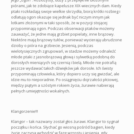
jego „ogon”. Rozłożysty, duży z przepięknie ułożonymi
piórami, jak te zdobiące kapelusze XIX-wiecznych dam. Kiedy
ptaki rozkładają swoje wielkie skrzydła, biorą krótki rozbieg i
odlatują ogon okazuje się jednak być niczym innym jak
lotkami złożonymi w taki sposób, że w pozycji stojącej
przypominają ogon. Podczas obserwacji ptaków możemy
zauważyć, że jedne mają grzbiet popielaty, inne brązowy.
Niektóre mają brązowy tułów, ponieważ wycierają ubrudzone
dzioby o pióra na grzbiecie. Jesienią, podczas
wielotysięcznych zgrupowań, w stadzie możemy odnaleźć
młode ptaki z jasnobrązową głową i sylwetką podobną do
dorosłych mieniących się czernią i bielą. Młode nie potrafią
jeszcze wydawać takich dźwięków jak dorosłe. Ich świsty
przypominają człowieka, który dopiero uczy się gwizdać, ale
idzie mu to nieporadnie. Po osiągnięciu dojrzałości płciowej,
między piątym a szóstym rokiem życia, żurawie nabierają
pełnych umiejętności wokalnych.
Klangorzenie!!!
Klangor – tak nazwany został głos żurawi. Klangor to sygnał
początku i końca. Słychać go wiosną pośród bagien, kiedy
życie zaczyna wchodzić w fazę wzrostu i jesienią, gdy