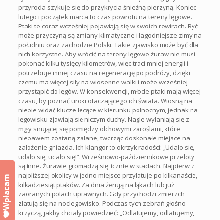
przyroda szykuje się do przykrycia śnieżną pierzyną. Koniec
lutego i początek marca to czas powrotu na tereny lęgowe.
Ptaki te coraz wcześniej pojawiają się w swoich rewirach. Być
może przyczyną są zmiany klimatyczne i łagodniejsze zimy na
południu oraz zachodzie Polski. Takie zjawisko może być dla
nich korzystne. Aby wrócić na tereny lęgowe żuraw nie musi
pokonać kilku tysięcy kilometrów, więc traci mniej energii i
potrzebuje mniej czasu na regenerację po podróży, dzięki
czemu ma więcej siły na wiosenne walki i może wcześniej
przystąpić do lęgów. W konsekwencji, młode ptaki mają więcej
czasu, by poznać uroki otaczającego ich świata. Wiosną na
niebie widać klucze lecące w kierunku północnym, jednak na
lęgowisku zjawiają się niczym duchy. Nagle wyłaniają się z
mgły snującej się pomiędzy olchowymi zaroślami, które
niebawem zostaną zalane, tworząc doskonałe miejsce na
założenie gniazda. Ich klangor to okrzyk radości: „Udało się,
udało się, udało się!”. Wrześniowo-październikowe przeloty
są inne. Żurawie gromadzą się licznie w stadach. Najpierw z
najbliższej okolicy w jedno miejsce przylatuje po kilkanaście,
Wpłacam
kilkadziesiąt ptaków. Za dnia żerują na łąkach lub już
zaoranych polach uprawnych. Gdy przychodzi zmierzch
zlatują się na noclegowisko. Podczas tych zebrań głośno
krzyczą, jakby chciały powiedzieć: „Odlatujemy, odlatujemy,