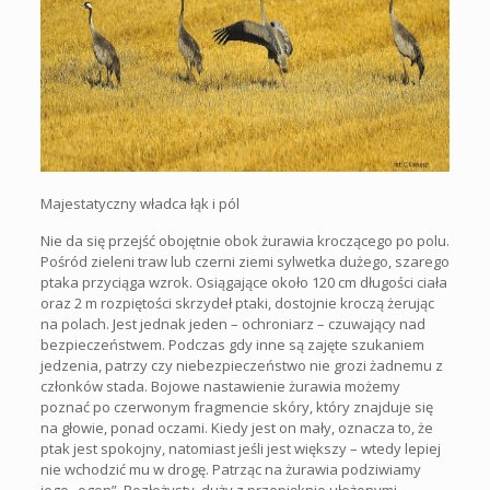
Majestatyczny władca łąk i pól
Nie da się przejść obojętnie obok żurawia kroczącego po polu.
Pośród zieleni traw lub czerni ziemi sylwetka dużego, szarego
ptaka przyciąga wzrok. Osiągające około 120 cm długości ciała
oraz 2 m rozpiętości skrzydeł ptaki, dostojnie kroczą żerując
na polach. Jest jednak jeden – ochroniarz – czuwający nad
bezpieczeństwem. Podczas gdy inne są zajęte szukaniem
jedzenia, patrzy czy niebezpieczeństwo nie grozi żadnemu z
członków stada. Bojowe nastawienie żurawia możemy
poznać po czerwonym fragmencie skóry, który znajduje się
na głowie, ponad oczami. Kiedy jest on mały, oznacza to, że
ptak jest spokojny, natomiast jeśli jest większy – wtedy lepiej
nie wchodzić mu w drogę. Patrząc na żurawia podziwiamy