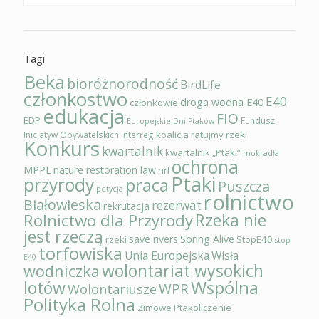
Tagi
Beka
bioróżnorodność
BirdLife
członkostwo
E40
droga wodna E40
członkowie
edukacja
FIO
EDP
Fundusz
Europejskie Dni Ptaków
koalicja ratujmy rzeki
Inicjatyw Obywatelskich
Interreg
Konkurs
kwartalnik
kwartalnik „Ptaki”
mokradła
ochrona
MPPL
nature restoration law
nrl
Ptaki
przyrody
praca
Puszcza
petycja
rolnictwo
Białowieska
rezerwat
rekrutacja
Rzeka nie
Rolnictwo dla Przyrody
jest rzeczą
save rivers
Spring Alive
rzeki
StopE40
stop
torfowiska
Unia Europejska
Wisła
E40
wolontariat wysokich
wodniczka
Wspólna
lotów
WPR
Wolontariusze
Polityka Rolna
Zimowe Ptakoliczenie