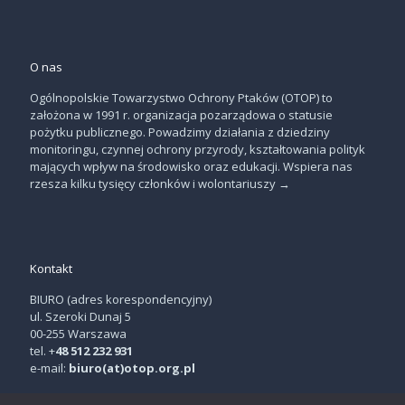
O nas
Ogólnopolskie Towarzystwo Ochrony Ptaków (OTOP) to
założona w 1991 r. organizacja pozarządowa o statusie
pożytku publicznego. Powadzimy działania z dziedziny
monitoringu, czynnej ochrony przyrody, kształtowania polityk
mających wpływ na środowisko oraz edukacji. Wspiera nas
rzesza kilku tysięcy członków i wolontariuszy
→
Kontakt
BIURO (adres korespondencyjny)
ul. Szeroki Dunaj 5
00-255 Warszawa
tel. +
48 512 232 931
e-mail:
biuro(at)otop.org.pl