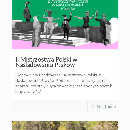
II Mistrzostwa Polski w
Naśladowaniu Ptaków
Ćwir ćwir, czyli nadchodzą II Mistrzostwa Polski w
Naśladowaniu Ptaków! Podobno nic dwa razy się nie
zdarza. Powstały o tym nawet wiersze znanych poetek.
Inny znany
[…]
Read more