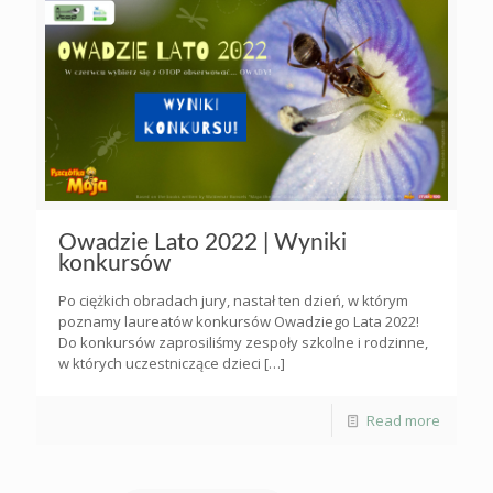
Owadzie Lato 2022 | Wyniki
konkursów
Po ciężkich obradach jury, nastał ten dzień, w którym
poznamy laureatów konkursów Owadziego Lata 2022!
Do konkursów zaprosiliśmy zespoły szkolne i rodzinne,
w których uczestniczące dzieci
[…]
Read more