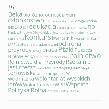
Tagi
Beka
bioróżnorodność
BirdLife
członkostwo
droga wodna
członkowie
dla dzieci
edukacja
FIO
E40
E40
EDP
Europejskie Dni Ptaków
koalicja ratujmy rzeki
Fundusz Inicjatyw Obywatelskich
Interreg
Konkurs
kwartalnik
kwartalnik „Ptaki”
konferencja
ochrona
MPPL
nature restoration law
nrl
Ptaki
przyrody
praca
Puszcza
petycja
rolnictwo
Białowieska
rezerwat
rekrutacja
Rzeka nie
Rolnictwo dla Przyrody
jest rzeczą
save rivers
Spring Alive
rzeki
StopE40
torfowiska
Unia Europejska
Wisła
wolontariat wysokich
wodniczka
Wspólna
lotów
WPR
Wolontariusze
Polityka Rolna
Zimowe Ptakoliczenie