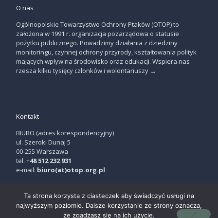
O nas
Ogólnopolskie Towarzystwo Ochrony Ptaków (OTOP) to
założona w 1991 r. organizacja pozarządowa o statusie
pożytku publicznego. Powadzimy działania z dziedziny
monitoringu, czynnej ochrony przyrody, kształtowania polityk
mających wpływ na środowisko oraz edukacji. Wspiera nas
rzesza kilku tysięcy członków i wolontariuszy
→
Kontakt
BIURO (adres korespondencyjny)
ul. Szeroki Dunaj 5
00-255 Warszawa
tel. +
48 512 232 931
e-mail:
biuro(at)otop.org.pl
Ta strona korzysta z ciasteczek aby świadczyć usługi na
najwyższym poziomie. Dalsze korzystanie ze strony oznacza,
że zgadzasz się na ich użycie.
© OTOP | projekt:
THE NEW LOOK