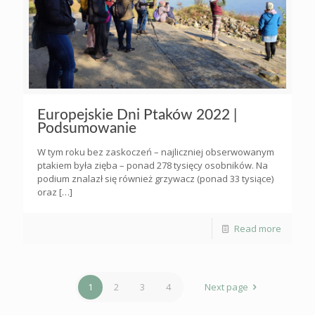
Europejskie Dni Ptaków 2022 |
Podsumowanie
W tym roku bez zaskoczeń – najliczniej obserwowanym
ptakiem była zięba – ponad 278 tysięcy osobników. Na
podium znalazł się również grzywacz (ponad 33 tysiące)
oraz
[…]
Read more
1
2
3
4
Next page