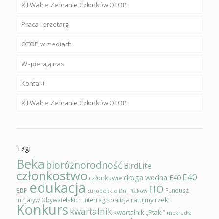
XII Walne Zebranie Członków OTOP
Praca i przetargi
OTOP w mediach
Wspierają nas
Kontakt
XII Walne Zebranie Członków OTOP
Tagi
Beka
bioróżnorodność
BirdLife
członkostwo
E40
droga wodna E40
członkowie
edukacja
FIO
EDP
Fundusz
Europejskie Dni Ptaków
koalicja ratujmy rzeki
Inicjatyw Obywatelskich
Interreg
Konkurs
kwartalnik
kwartalnik „Ptaki”
mokradła