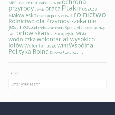
ochrona
MPPL
nature restoration law
nrl
Ptaki
przyrody
praca
Puszcza
petycja
rolnictwo
Białowieska
rezerwat
rekrutacja
Rzeka nie
Rolnictwo dla Przyrody
jest rzeczą
save rivers
Spring Alive
rzeki
StopE40
stop
torfowiska
Unia Europejska
Wisła
E40
wolontariat wysokich
wodniczka
Wspólna
lotów
WPR
Wolontariusze
Polityka Rolna
Zimowe Ptakoliczenie
Szukaj