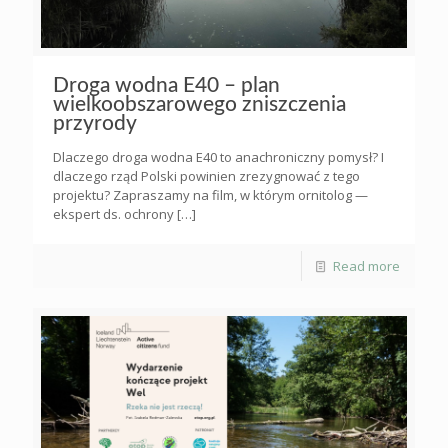
Droga wodna E40 – plan
wielkoobszarowego zniszczenia
przyrody
Dlaczego droga wodna E40 to anachroniczny pomysł? I
dlaczego rząd Polski powinien zrezygnować z tego
projektu? Zapraszamy na film, w którym ornitolog —
ekspert ds. ochrony
[…]
Read more