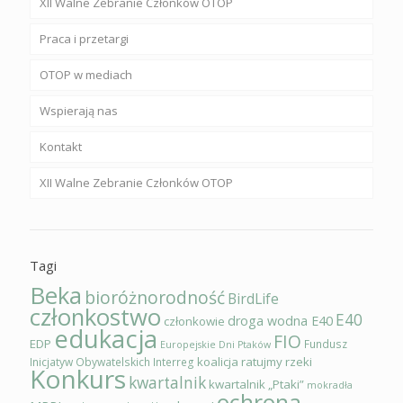
XII Walne Zebranie Członków OTOP
Praca i przetargi
OTOP w mediach
Wspierają nas
Kontakt
XII Walne Zebranie Członków OTOP
Tagi
Beka
bioróżnorodność
BirdLife
członkostwo
E40
droga wodna E40
członkowie
edukacja
FIO
EDP
Fundusz
Europejskie Dni Ptaków
koalicja ratujmy rzeki
Inicjatyw Obywatelskich
Interreg
Konkurs
kwartalnik
kwartalnik „Ptaki”
mokradła
ochrona