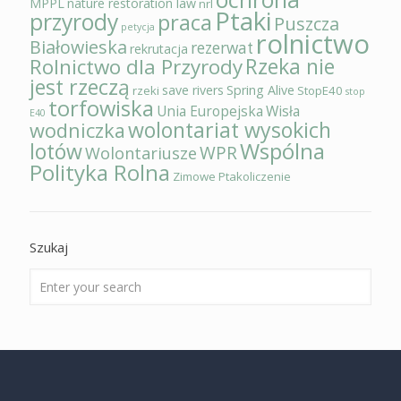
MPPL
nature restoration law
nrl
Ptaki
przyrody
praca
Puszcza
petycja
rolnictwo
Białowieska
rezerwat
rekrutacja
Rzeka nie
Rolnictwo dla Przyrody
jest rzeczą
save rivers
Spring Alive
rzeki
StopE40
stop
torfowiska
Unia Europejska
Wisła
E40
wolontariat wysokich
wodniczka
Wspólna
lotów
WPR
Wolontariusze
Polityka Rolna
Zimowe Ptakoliczenie
Szukaj