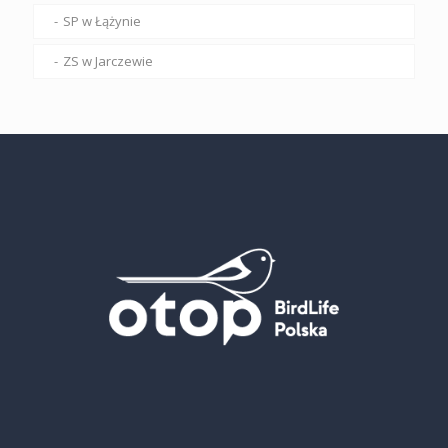
SP w Łążynie
ZS w Jarczewie