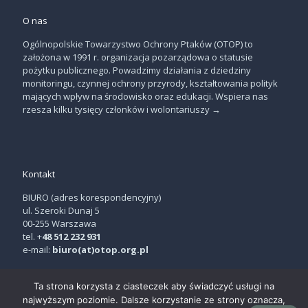
O nas
Ogólnopolskie Towarzystwo Ochrony Ptaków (OTOP) to
założona w 1991 r. organizacja pozarządowa o statusie
pożytku publicznego. Powadzimy działania z dziedziny
monitoringu, czynnej ochrony przyrody, kształtowania polityk
mających wpływ na środowisko oraz edukacji. Wspiera nas
rzesza kilku tysięcy członków i wolontariuszy
→
Kontakt
BIURO (adres korespondencyjny)
ul. Szeroki Dunaj 5
00-255 Warszawa
tel. +
48 512 232 931
e-mail:
biuro(at)otop.org.pl
Ta strona korzysta z ciasteczek aby świadczyć usługi na
najwyższym poziomie. Dalsze korzystanie ze strony oznacza,