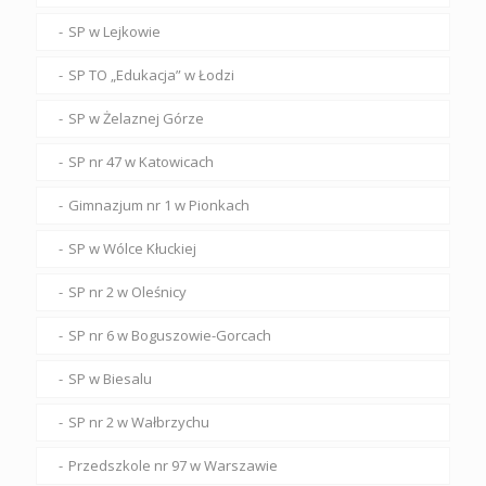
SP w Lejkowie
SP TO „Edukacja” w Łodzi
SP w Żelaznej Górze
SP nr 47 w Katowicach
Gimnazjum nr 1 w Pionkach
SP w Wólce Kłuckiej
SP nr 2 w Oleśnicy
SP nr 6 w Boguszowie-Gorcach
SP w Biesalu
SP nr 2 w Wałbrzychu
Przedszkole nr 97 w Warszawie