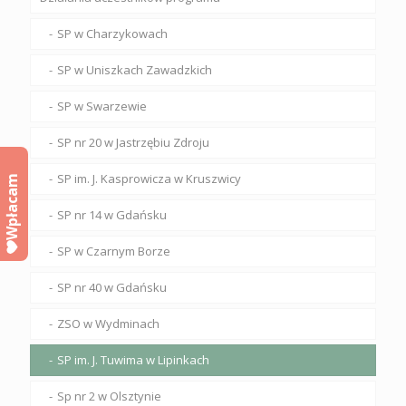
SP w Charzykowach
SP w Uniszkach Zawadzkich
SP w Swarzewie
SP nr 20 w Jastrzębiu Zdroju
SP im. J. Kasprowicza w Kruszwicy
Wpłacam
SP nr 14 w Gdańsku
SP w Czarnym Borze
SP nr 40 w Gdańsku
ZSO w Wydminach
SP im. J. Tuwima w Lipinkach
Sp nr 2 w Olsztynie