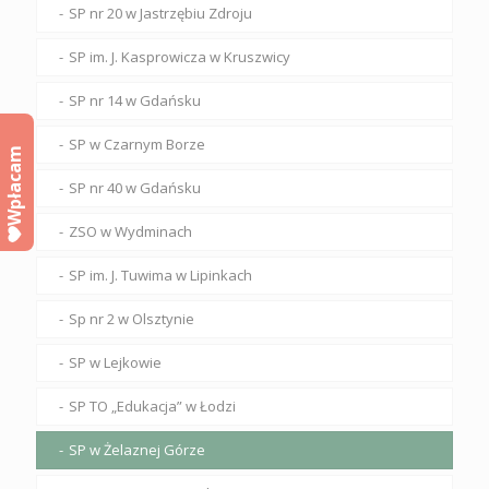
SP nr 20 w Jastrzębiu Zdroju
SP im. J. Kasprowicza w Kruszwicy
SP nr 14 w Gdańsku
SP w Czarnym Borze
Wpłacam
SP nr 40 w Gdańsku
ZSO w Wydminach
SP im. J. Tuwima w Lipinkach
Sp nr 2 w Olsztynie
SP w Lejkowie
SP TO „Edukacja” w Łodzi
SP w Żelaznej Górze