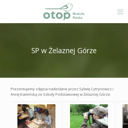
SP w Żelaznej Górze
Prezentujemy zdjęcia nadesłane przez Sylwię Cytrynowicz i
Annę Kamińską ze Szkoły Podstawowej w Żelaznej Górze.