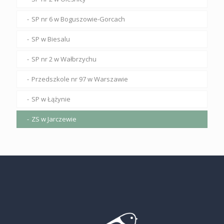
SP nr 6 w Boguszowie-Gorcach
SP w Biesalu
SP nr 2 w Wałbrzychu
Przedszkole nr 97 w Warszawie
SP w Łążynie
ZS w Jarczewie