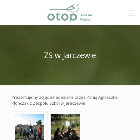
ZS w Jarczewie
Prezentujemy zdjęcia nadesłane przez Panią Agnieszkę
Płończak z Zespołu Szkół w Jaraczewie