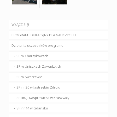
WŁĄCZ SIĘ!
PROGRAM EDUKACYJNY DLA NAUCZYCIELI
Działania uczestników programu
SP w Charzykowach
SP w Uniszkach Zawadzkich
SP w Swarzewie
SP nr 20 w Jastrzębiu Zdroju
SP im. J. Kasprowicza w Kruszwicy
SP nr 14 w Gdańsku