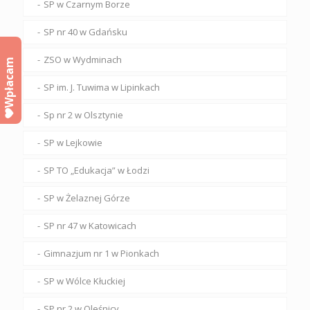
SP w Czarnym Borze
SP nr 40 w Gdańsku
ZSO w Wydminach
Wpłacam
SP im. J. Tuwima w Lipinkach
Sp nr 2 w Olsztynie
SP w Lejkowie
SP TO „Edukacja” w Łodzi
SP w Żelaznej Górze
SP nr 47 w Katowicach
Gimnazjum nr 1 w Pionkach
SP w Wólce Kłuckiej
SP nr 2 w Oleśnicy