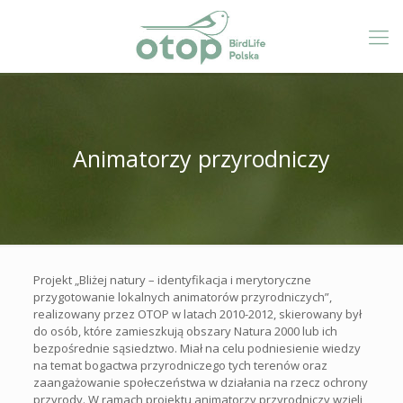
Animatorzy przyrodniczy
Projekt „Bliżej natury – identyfikacja i merytoryczne
przygotowanie lokalnych animatorów przyrodniczych”,
realizowany przez OTOP w latach 2010-2012, skierowany był
do osób, które zamieszkują obszary Natura 2000 lub ich
bezpośrednie sąsiedztwo. Miał na celu podniesienie wiedzy
na temat bogactwa przyrodniczego tych terenów oraz
zaangażowanie społeczeństwa w działania na rzecz ochrony
przyrody. W ramach projektu animatorzy przyrodniczy wzięli