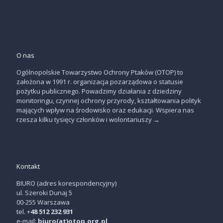
O nas
Ogólnopolskie Towarzystwo Ochrony Ptaków (OTOP) to
założona w 1991 r. organizacja pozarządowa o statusie
pożytku publicznego. Powadzimy działania z dziedziny
monitoringu, czynnej ochrony przyrody, kształtowania polityk
mających wpływ na środowisko oraz edukacji. Wspiera nas
rzesza kilku tysięcy członków i wolontariuszy
→
Kontakt
BIURO (adres korespondencyjny)
ul. Szeroki Dunaj 5
00-255 Warszawa
tel. +
48 512 232 931
e-mail:
biuro(at)otop.org.pl