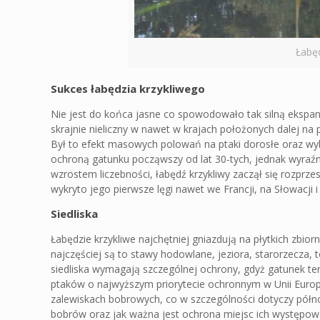
Łabęd
Sukces łabędzia krzykliwego
Nie jest do końca jasne co spowodowało tak silną ekspan
skrajnie nieliczny w nawet w krajach położonych dalej na pó
Był to efekt masowych polowań na ptaki dorosłe oraz wy
ochroną gatunku począwszy od lat 30-tych, jednak wyraźna
wzrostem liczebności, łabędź krzykliwy zaczął się rozprze
wykryto jego pierwsze lęgi nawet we Francji, na Słowacji i 
Siedliska
Łabędzie krzykliwe najchętniej gniazdują na płytkich zbi
najczęściej są to stawy hodowlane, jeziora, starorzecza, to
siedliska wymagają szczególnej ochrony, gdyż gatunek ten
ptaków o najwyższym priorytecie ochronnym w Unii Europej
zalewiskach bobrowych, co w szczególności dotyczy północn
bobrów oraz jak ważna jest ochrona miejsc ich występowa