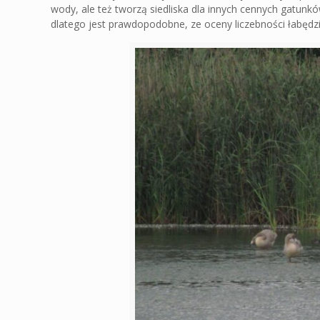
wody, ale też tworzą siedliska dla innych cennych gatunk
dlatego jest prawdopodobne, ze oceny liczebności łabędzi