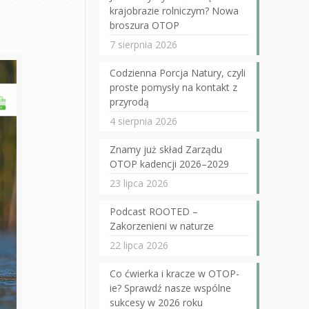
krajobrazie rolniczym? Nowa
broszura OTOP
7 sierpnia 2026
Codzienna Porcja Natury, czyli
proste pomysły na kontakt z
przyrodą
4 sierpnia 2026
Znamy już skład Zarządu
OTOP kadencji 2026–2029
23 lipca 2026
Podcast ROOTED –
Zakorzenieni w naturze
22 lipca 2026
Co ćwierka i kracze w OTOP-
ie? Sprawdź nasze wspólne
sukcesy w 2026 roku