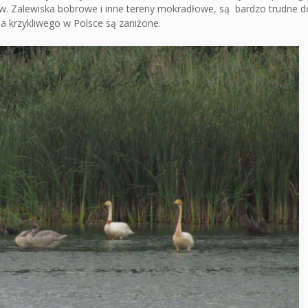
ów. Zalewiska bobrowe i inne tereny mokradłowe, są bardzo trudne do
a krzykliwego w Polsce są zaniżone.