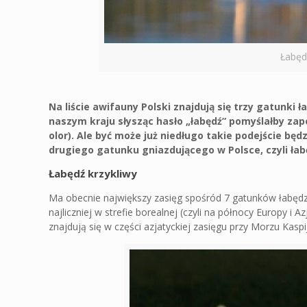
Łabędz
Na liście awifauny Polski znajdują się trzy gatunk
naszym kraju słysząc hasło „łabędź” pomyślałby z
olor). Ale być może już niedługo takie podejście b
drugiego gatunku gniazdującego w Polsce, czyli ła
Łabędź krzykliwy
Ma obecnie największy zasięg spośród 7 gatunków łabędzi
najliczniej w strefie borealnej (czyli na północy Europy i 
znajdują się w części azjatyckiej zasięgu przy Morzu Kaspi