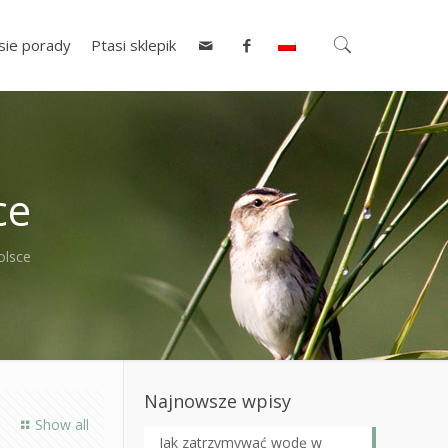
sie porady
Ptasi sklepik
ce
olsce
Najnowsze wpisy
Show all
Jak zatrzymywać wodę w