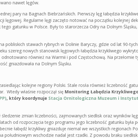
zewano nawet lęgów.
dnej pary na Bagnach Biebrzańskich. Pierwszy lęg łabędzia krzykli
cji lęgowej. Regularne lęgi zaczęto notować na początku kolejnej d
k tego gatunku w Polsce. Były to starorzecza Odry na Dolnym Śląsku,
pobliskich stawach rybnych w Dolinie Baryczy, gdzie od lat 90-tyc
eku szereg nowych stanowisk lęgowych łabędzia krzykliwego wykryto 
a odnotowano również na Warmii i pod Częstochową. Na przełomie ty
szość gniazdowała na Dolnym Śląsku.
siedlając kolejne regiony Polski. Stale rosła również liczebność gat
ar. Wtedy właśnie rozpoczął się
Monitoring Łabędzia Krzykliwego
PP)
, który koordynuje
Stacja Ornitologiczna
Muzeum i Instytut
 śledzenie zmian liczebności, zajmowanych siedlisk oraz wyników lę
u latach od rozpoczęcia tego programu jego liczebność gatunku była 
Obecnie łabędź krzykliwy gniazduje niemal we wszystkich regionach Po
i na południowym wschodzie nadal jest rzadki. Z powodu braku siedlisk