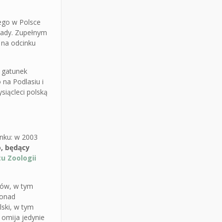
wego w Polsce
ekady. Zupełnym
 na odcinku
h gatunek
na Podlasiu i
siącleci polską
unku: w 2003
, będący
u Zoologii
gów, w tym
ponad
lski, w tym
 omija jedynie