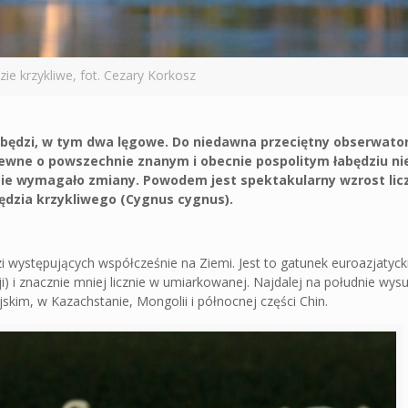
ie krzykliwe, fot. Cezary Korkosz
i łabędzi, w tym dwa lęgowe. Do niedawna przeciętny obserwat
apewne o powszechnie znanym i obecnie pospolitym łabędziu 
ędzie wymagało zmiany. Powodem jest spektakularny wzrost lic
będzia krzykliwego (Cygnus cygnus).
 występujących współcześnie na Ziemi. Jest to gatunek euroazjatyck
Azji) i znacznie mniej licznie w umiarkowanej. Najdalej na południe wys
jskim, w Kazachstanie, Mongolii i północnej części Chin.