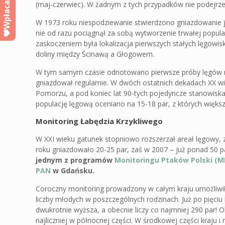
Wpłacam
(maj-czerwiec). W żadnym z tych przypadków nie podejr
W 1973 roku niespodziewanie stwierdzono gniazdowanie je
nie od razu pociągnął za sobą wytworzenie trwałej popula
zaskoczeniem była lokalizacja pierwszych stałych lęgowis
doliny między Ścinawą a Głogowem.
W tym samym czasie odnotowano pierwsze próby lęgów na 
gniazdował regularnie. W dwóch ostatnich dekadach XX wi
Pomorzu, a pod koniec lat 90-tych pojedyncze stanowisk
populację lęgową oceniano na 15-18 par, z których więk
Monitoring Łabędzia Krzykliwego
W XXI wieku gatunek stopniowo rozszerzał areał lęgowy, za
roku gniazdowało 20-25 par, zaś w 2007 – już ponad 50 p
jednym z programów
Monitoringu Ptaków Polski (M
PAN
w Gdańsku.
Coroczny monitoring prowadzony w całym kraju umożliwił
liczby młodych w poszczególnych rodzinach. Już po pięci
dwukrotnie wyższa, a obecnie liczy co najmniej 290 par! 
najliczniej w północnej części. W środkowej części kraju 