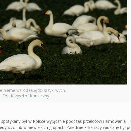
e nieme wśród łabędzi krzykliwych.
Fot. Krzysztof Konieczny
y spotykany był w Polsce wyłącznie podczas przelotów i zimowania – r
jedynczo lub w niewielkich grupach. Zaledwie kilka razy widziany był 