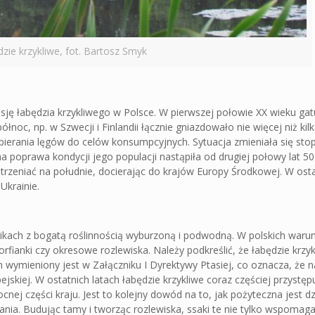
zie krzykliwe, fot. Bartosz Smyk
sję łabędzia krzykliwego w Polsce. W pierwszej połowie XX wieku gat
łnoc, np. w Szwecji i Finlandii łącznie gniazdowało nie więcej niż kilk
bierania lęgów do celów konsumpcyjnych. Sytuacja zmieniała się st
 poprawa kondycji jego populacji nastąpiła od drugiej połowy lat 50
strzeniać na południe, docierając do krajów Europy Środkowej. W osta
Ukrainie.
ornikach z bogatą roślinnością wyburzoną i podwodną. W polskich waru
rfianki czy okresowe rozlewiska. Należy podkreślić, że łabędzie krzykl
 wymieniony jest w Załączniku I Dyrektywy Ptasiej, co oznacza, że n
skiej. W ostatnich latach łabędzie krzykliwe coraz częściej przystę
ej części kraju. Jest to kolejny dowód na to, jak pożyteczna jest dz
nia. Budując tamy i tworząc rozlewiska, ssaki te nie tylko wspomaga