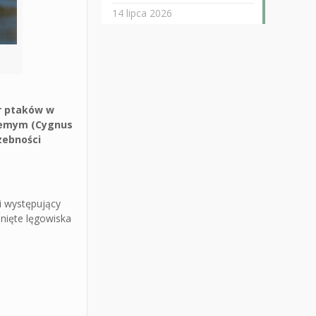
14 lipca 2026
or ptaków w
niemym (Cygnus
zebności
i występujący
unięte lęgowiska