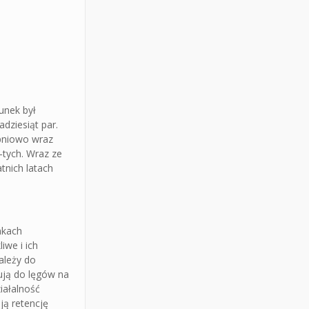
unek był
adziesiąt par.
opniowo wraz
-tych. Wraz ze
tnich latach
nkach
iwe i ich
ależy do
pują do lęgów na
iałalność
ją retencję