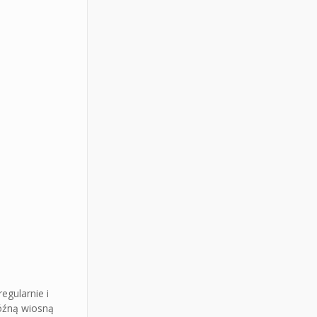
egularnie i
późną wiosną