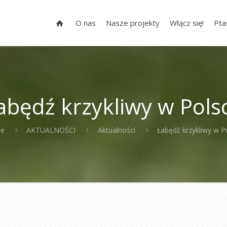
O nas
Nasze projekty
Włącz się!
Pta
abędź krzykliwy w Pols
e
AKTUALNOŚCI
Aktualności
Łabędź krzykliwy w P