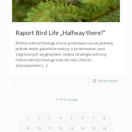
Raport Bird Life „Halfway there?”
Różnorodność biologiczna to podstawa naszej planety.
Jednak wiele gatunków walczy o przetrwanie i jest
zagrożonych wyginięciem. Unijna strategia ochrony
różnorodności biologicznej do roku 2020 to
dziesięcioletni
[…]
Read more
Prev page
1
2
3
4
5
6
7
8
9
10
11
12
13
14
15
16