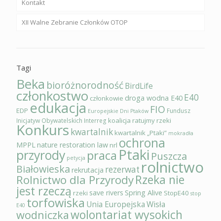
Kontakt
XII Walne Zebranie Członków OTOP
Tagi
Beka
bioróżnorodność
BirdLife
członkostwo
E40
droga wodna E40
członkowie
edukacja
FIO
EDP
Fundusz
Europejskie Dni Ptaków
koalicja ratujmy rzeki
Inicjatyw Obywatelskich
Interreg
Konkurs
kwartalnik
kwartalnik „Ptaki”
mokradła
ochrona
MPPL
nature restoration law
nrl
Ptaki
przyrody
praca
Puszcza
petycja
rolnictwo
Białowieska
rezerwat
rekrutacja
Rzeka nie
Rolnictwo dla Przyrody
jest rzeczą
save rivers
Spring Alive
rzeki
StopE40
stop
torfowiska
Unia Europejska
Wisła
E40
wolontariat wysokich
wodniczka