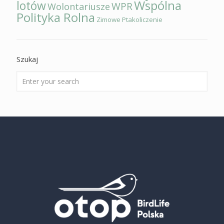
Wspólna
lotów
WPR
Wolontariusze
Polityka Rolna
Zimowe Ptakoliczenie
Szukaj