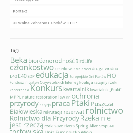
Kontakt
XII Walne Zebranie Członków OTOP
Tagi
Beka
bioróżnorodność
BirdLife
członkostwo
droga wodna
członkowie
dla dzieci
edukacja
FIO
E40
E40
EDP
Europejskie Dni Ptaków
koalicja ratujmy rzeki
Fundusz Inicjatyw Obywatelskich
Interreg
Konkurs
kwartalnik
kwartalnik „Ptaki”
konferencja
ochrona
MPPL
nature restoration law
nrl
Ptaki
przyrody
praca
Puszcza
petycja
rolnictwo
Białowieska
rezerwat
rekrutacja
Rzeka nie
Rolnictwo dla Przyrody
jest rzeczą
save rivers
Spring Alive
rzeki
StopE40
torfowiska
Unia Europejska
Wisła