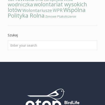
wolontariat wysokich
wodniczka
Wspólna
lotów
WPR
Wolontariusze
Polityka Rolna
Zimowe Ptakoliczenie
Szukaj