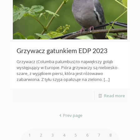
Grzywacz gatunkiem EDP 2023
Grzywacz (Columba palumbus) to największy gołąb
występujący w Europie. Pióra grzywaczy są niebiesko-
szare, z wyjątkiem piersi, która jest różowawo
zabarwiona. Z tyłu szyja opalizuje na zielono.
[…]
Read more
Prev page
1
2
3
4
5
6
7
8