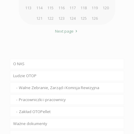
113
114
115
116
117
118
119
120
121
122
123
124
125
126
Next page
O NAS
Ludzie OTOP
Walne Zebranie, Zarząd i Komisja Rewizyjna
Pracowniczki i pracownicy
Zakład OTOPellet
Ważne dokumenty