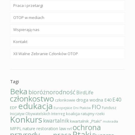
Praca i przetargi
OTOP w mediach
Wspierają nas
Kontakt
XII Walne Zebranie Członków OTOP
Tagi
Beka
bioróżnorodność
BirdLife
członkostwo
E40
droga wodna E40
członkowie
edukacja
FIO
EDP
Fundusz
Europejskie Dni Ptaków
koalicja ratujmy rzeki
Inicjatyw Obywatelskich
Interreg
Konkurs
kwartalnik
kwartalnik „Ptaki”
mokradła
ochrona
MPPL
nature restoration law
nrl
Ptaki
przyrody
praca