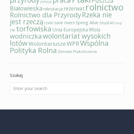
Puszcza
petycja
rolnictwo
Białowieska
rezerwat
rekrutacja
Rzeka nie
Rolnictwo dla Przyrody
jest rzeczą
save rivers
Spring Alive
rzeki
StopE40
stop
torfowiska
Unia Europejska
Wisła
E40
wolontariat wysokich
wodniczka
Wspólna
lotów
WPR
Wolontariusze
Polityka Rolna
Zimowe Ptakoliczenie
Szukaj