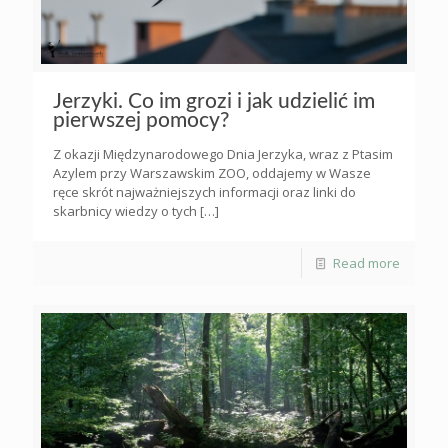
Jerzyki. Co im grozi i jak udzielić im
pierwszej pomocy?
Z okazji Międzynarodowego Dnia Jerzyka, wraz z Ptasim
Azylem przy Warszawskim ZOO, oddajemy w Wasze
ręce skrót najważniejszych informacji oraz linki do
skarbnicy wiedzy o tych
[…]
Read more