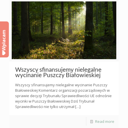
Wpłacam
Wszyscy sfinansujemy nielegalne
wycinanie Puszczy Białowieskiej
Wszyscy sfinansujemy nielegalne wycinanie Puszczy
Białowieskiej Komentarz organizacji pozarządowych w
sprawie decyzji Trybunału Sprawiedliwości UE odnośnie
wycinki w Puszczy Białowieskiej Dziś Trybunał
Sprawiedliwości nie tylko utrzymał
[…]
Read more