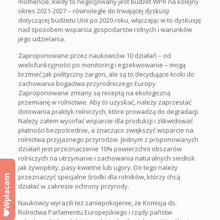
momencie, kiedy to negocjowany jest budżet WPR na kolejny
okres 2021-2027 – równolegle do trwającej dyskusji
dotyczącej budżetu Unii po 2020 roku, włączając w to dyskusję
nad sposobem wsparcia gospodarstw rolnych i warunków
jego udzielania.
Zaproponowane przez naukowców 10 działań – od
wielofunkcyjności po monitoring i egzekwowanie – mogą
brzmieć jak polityczny żargon, ale są to decydujące kroki do
zachowania bogactwa przyrodniczego Europy.
Zaproponowane zmiany są receptą na ekologiczną
przemianę w rolnictwie. Aby to uzyskać, należy zaprzestać
dotowania praktyk rolniczych, które prowadzą do degradacji.
Należy zatem wycofać wsparcie dla produkcji i zlikwidować
płatności bezpośrednie, a znacząco zwiększyć wsparcie na
rolnictwa przyjaznego przyrodzie. Jednym z proponowanych
działań jest przeznaczenie 10% powierzchni obszarów
rolniczych na utrzymanie i zachowania naturalnych siedlisk
jak żywopłoty, pasy kwietne lub ugory. Do tego należy
przeznaczyć specjalne środki dla rolników, którzy chcą
Wpłacam
działać w zakresie ochrony przyrody.
Naukowcy wyrazili też zaniepokojenie, że Komisja ds.
Rolnictwa Parlamentu Europejskiego i rządy państw