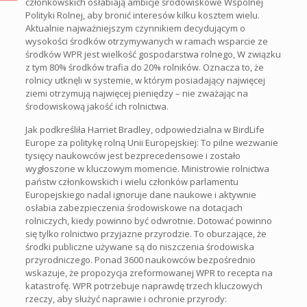
członkowskich osłabiają ambicje środowiskowe Wspólnej
Polityki Rolnej, aby bronić interesów kilku kosztem wielu.
Aktualnie najważniejszym czynnikiem decydującym o
wysokości środków otrzymywanych w ramach wsparcie ze
środków WPR jest wielkość gospodarstwa rolnego, W związku
z tym 80% środków trafia do 20% rolników. Oznacza to, że
rolnicy utknęli w systemie, w którym posiadający najwięcej
ziemi otrzymują najwięcej pieniędzy – nie zważając na
środowiskową jakość ich rolnictwa.
Jak podkreśliła Harriet Bradley, odpowiedzialna w BirdLife
Europe za politykę rolną Unii Europejskiej: To pilne wezwanie
tysięcy naukowców jest bezprecedensowe i zostało
wygłoszone w kluczowym momencie. Ministrowie rolnictwa
państw członkowskich i wielu członków parlamentu
Europejskiego nadal ignoruje dane naukowe i aktywnie
osłabia zabezpieczenia środowiskowe na dotacjach
rolniczych, kiedy powinno być odwrotnie. Dotować powinno
się tylko rolnictwo przyjazne przyrodzie. To oburzające, że
środki publiczne używane są do niszczenia środowiska
przyrodniczego. Ponad 3600 naukowców bezpośrednio
wskazuje, że propozycja zreformowanej WPR to recepta na
katastrofę. WPR potrzebuje naprawdę trzech kluczowych
rzeczy, aby służyć naprawie i ochronie przyrody: