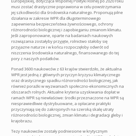
Europejskiej, dotycząca Wspólnej Polityki Rolnej po 2020 roku
musi zostać drastycznie poprawiona w celu powstrzymania
jej szkodliwości dla środowiska naturalnego. Proponują pilne
działania w zakresie WPR dla długoterminowego
zapewnienia bezpieczeństwa żywnościowego, ochrony
różnorodności biologicznej i zapobieganiu zmianom klimatu.
Jeśli zaproponowane, oparte na badaniach naukowych
rozwiązania zostałyby przyjęte, rolnictwo stałoby się
przyjazne naturze i w końcu rozpoczęłoby odwrót od
niszczenia środowiska naturalnego, finansowanego do tej
pory z naszych podatków.
Ponad 3600 naukowców z 63 krajów stwierdziło, że aktualna
WPR jest jedną z głównych przyczyn kryzysu klimatycznego
oraz drastycznego spadku różnorodności biologicznej, jak
również porażki w wyzwaniach społeczno-ekonomicznych na
obszarach rolnych. Aktualne kryteria uzyskiwania dopłat w
ramach WPR są niewłaściwe: środki przeznaczone na WPR są
niesprawiedliwie dystrybuowane, a opłacane praktyki
przyczyniają się do zakrojonych na szeroką skalę utraty
różnorodności biologicznej, zmian klimatu i degradacji gleby i
krajobrazu.
Tezy naukowców zostały podniesione w krytycznym