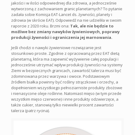
jakości i w ilości odpowiedniej dla zdrowia, a jednocześnie
wytworzoną z zachowaniem granic planetarnych? To pytanie
zadała sobie Komisja EAT-Lancet ds. żywności, planety i
zdrowia (w skrócie EAT). Odpowiedź na nie udzieliła w swoim
raporcie z 2020 roku. Brzmi ona:
Tak, ale nie będzie to
możliwe bez zmiany nawyków żywieniowych, poprawy
produkcji żywności i ograniczenia jej marnowania.
Jeśli chodzi o nawyki żywieniowe rozwiązanie jest
stosunkowo proste. Zgodnie z opracowaną przez EAT dietą
planetarną, która ma zapewnić wyżywienie całej populacji i
jednocześnie utrzymać wpływ produkcji żywności na systemy
Ziemi w bezpiecznych granicach, zawartość talerza musi być
zdominowana przez warzywa i owoce. Podstawowym
źródłem białka powinny być rośliny strączkowe i orzechy, a
dopełnieniem wszystkiego pełnoziarniste produkty zbożowe
i nienasycone oleje roślinne. Natomiast mięso (w tym przede
wszystkim mięso czerwone) i inne produkty odzwierzęce, a
także cukier, stanowią tylko niewielki procent zawartości
talerza (patrz rycina).