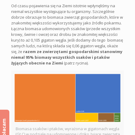
Od czasu pojawienia się na Ziemi istotnie wpłynęliśmy na
niemal wszystkie występujące tu organizmy. Szczególnie
dobrze obrazuje to biomasa zwierząt gospodarskich, które w
znakomitej większości wykorzystujemy jako źródło pokarmu.
Łączna biomasa udomowionych ssaków (przede wszystkim
krowy, świnie i owce) oraz drobiu (w znakomitej większości
kury) to aż 0,105 gigaton węgla. Jeśli dodamy do tego biomasę
samych ludzi, na którą składa się 0,06 gigaton węgla, okaże
się, że
razem ze zwierzętami gospodarskimi stanowimy
niemal 95% biomasy wszystkich ssaków i ptaków
żyjących obecnie na Ziemi
(patrz rycina).
Wpłacam
Biomasa ssaków i ptaków, wyrażona w gigatonach węgla
(Gt C) w podziale na udomowione i dziko żyjące zwierzęta