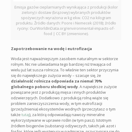
Emisja gazów cieplarnianych wynikająca z produkcji (kolor
zielony) i dostaw (brązowy) wybranych produktów
spożywczych wyrażona w kg ekw. CO2 na kilogram
produktu. Źródło danych: Poore i Nemecek (2018); źródło
ryciny: OurWorldInData.org/environmental-impacts-of-
food | CC BY (zmienione).
Zapotrzebowanie na wodę i eutrofizacja
Woda jest najważniejszym zasobem naturalnym w sektorze
rolnym. Nic nie uświadamia tego bardziej niż trwająca od
wielu już lat susza rolnicza. To właśnie ten sektor przyczynia
się do największego zużycia wody – szacuje się, że
działalność rolnicza odpowiada za niemal 70%
globalnego poboru słodkiej wody
. A największe zużycie
powiązane jest z produkcją mięsa i innych produktów
odzwierzęcych. Dodatkowo z produkcją rolną wiąże się
problem zanieczyszczenia wody, w tym eutrofizacji
(przeżyźnienia) ekosystemów wodnych (przeczytasz o tym
także
tutaj
), za którą odpowiadają nawozy mineralne
wykorzystywane w uprawie roślin (w tym pasz). Istotnym
źródłem biogenów (substancji odżywczych, takich jak azot i
fosfor, które jeśli występują w nadmiarze, przyczyniają się do