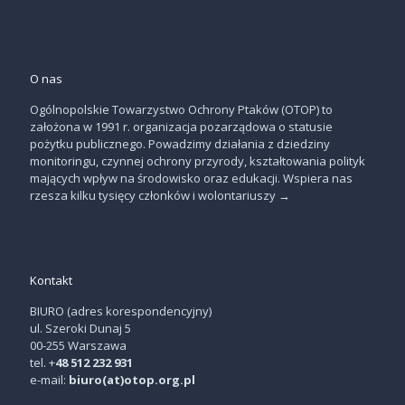
O nas
Ogólnopolskie Towarzystwo Ochrony Ptaków (OTOP) to
założona w 1991 r. organizacja pozarządowa o statusie
pożytku publicznego. Powadzimy działania z dziedziny
monitoringu, czynnej ochrony przyrody, kształtowania polityk
mających wpływ na środowisko oraz edukacji. Wspiera nas
rzesza kilku tysięcy członków i wolontariuszy
→
Kontakt
BIURO (adres korespondencyjny)
ul. Szeroki Dunaj 5
00-255 Warszawa
tel. +
48 512 232 931
e-mail:
biuro(at)otop.org.pl