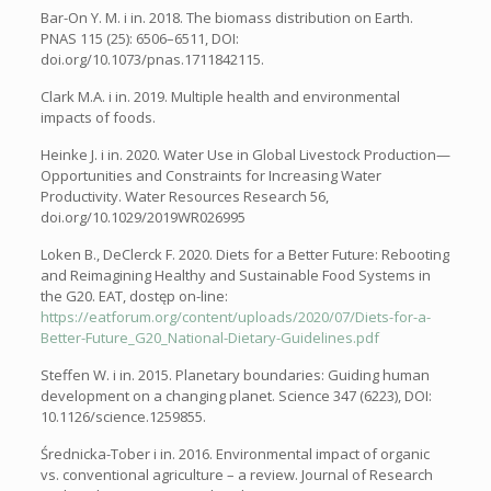
Bar-On Y. M. i in. 2018. The biomass distribution on Earth.
PNAS 115 (25): 6506–6511, DOI:
doi.org/10.1073/pnas.1711842115.
Clark M.A. i in. 2019. Multiple health and environmental
impacts of foods.
Heinke J. i in. 2020. Water Use in Global Livestock Production—
Opportunities and Constraints for Increasing Water
Productivity. Water Resources Research 56,
doi.org/10.1029/2019WR026995
Loken B., DeClerck F. 2020. Diets for a Better Future: Rebooting
and Reimagining Healthy and Sustainable Food Systems in
the G20. EAT, dostęp on-line:
https://eatforum.org/content/uploads/2020/07/Diets-for-a-
Better-Future_G20_National-Dietary-Guidelines.pdf
Steffen W. i in. 2015. Planetary boundaries: Guiding human
development on a changing planet. Science 347 (6223), DOI:
10.1126/science.1259855.
Średnicka-Tober i in. 2016. Environmental impact of organic
vs. conventional agriculture – a review. Journal of Research