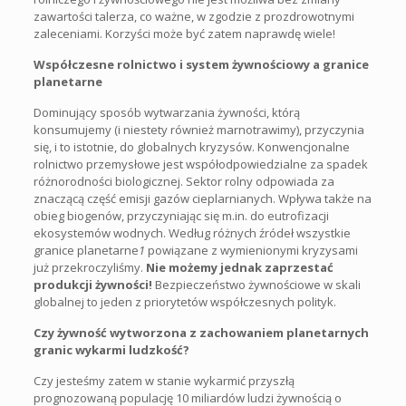
zawartości talerza, co ważne, w zgodzie z prozdrowotnymi
zaleceniami. Korzyści może być zatem naprawdę wiele!
Współczesne rolnictwo i system żywnościowy a granice
planetarne
Dominujący sposób wytwarzania żywności, którą
konsumujemy (i niestety również marnotrawimy), przyczynia
się, i to istotnie, do globalnych kryzysów. Konwencjonalne
rolnictwo przemysłowe jest współodpowiedzialne za spadek
różnorodności biologicznej. Sektor rolny odpowiada za
znaczącą część emisji gazów cieplarnianych. Wpływa także na
obieg biogenów, przyczyniając się m.in. do eutrofizacji
ekosystemów wodnych. Według różnych źródeł wszystkie
granice planetarne
1
powiązane z wymienionymi kryzysami
już przekroczyliśmy.
Nie możemy jednak zaprzestać
produkcji żywności!
Bezpieczeństwo żywnościowe w skali
globalnej to jeden z priorytetów współczesnych polityk.
Czy żywność wytworzona z zachowaniem planetarnych
granic wykarmi ludzkość?
Czy jesteśmy zatem w stanie wykarmić przyszłą
prognozowaną populację 10 miliardów ludzi żywnością o