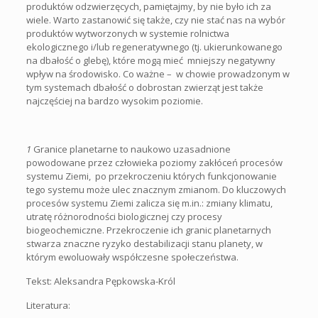
produktów odzwierzęcych, pamiętajmy, by nie było ich za
wiele. Warto zastanowić się także, czy nie stać nas na wybór
produktów wytworzonych w systemie rolnictwa
ekologicznego i/lub regeneratywnego (tj. ukierunkowanego
na dbałość o glebę), które mogą mieć mniejszy negatywny
wpływ na środowisko. Co ważne – w chowie prowadzonym w
tym systemach dbałość o dobrostan zwierząt jest także
najczęściej na bardzo wysokim poziomie.
1
Granice planetarne to naukowo uzasadnione
powodowane przez człowieka poziomy zakłóceń procesów
systemu Ziemi, po przekroczeniu których funkcjonowanie
tego systemu może ulec znacznym zmianom. Do kluczowych
procesów systemu Ziemi zalicza się m.in.: zmiany klimatu,
utratę różnorodności biologicznej czy procesy
biogeochemiczne. Przekroczenie ich granic planetarnych
stwarza znaczne ryzyko destabilizacji stanu planety, w
którym ewoluowały współczesne społeczeństwa.
Tekst: Aleksandra Pępkowska-Król
Literatura: