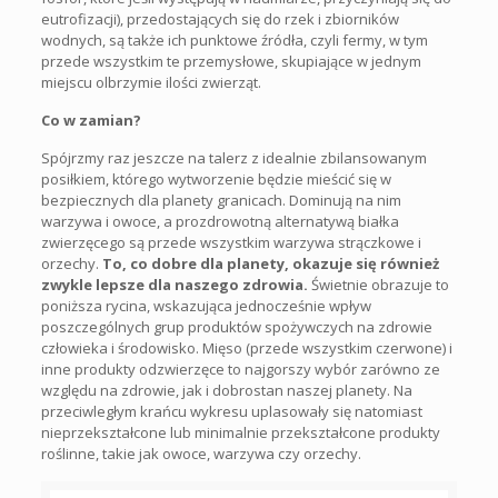
eutrofizacji), przedostających się do rzek i zbiorników
wodnych, są także ich punktowe źródła, czyli fermy, w tym
przede wszystkim te przemysłowe, skupiające w jednym
miejscu olbrzymie ilości zwierząt.
Co w zamian?
Spójrzmy raz jeszcze na talerz z idealnie zbilansowanym
posiłkiem, którego wytworzenie będzie mieścić się w
bezpiecznych dla planety granicach. Dominują na nim
warzywa i owoce, a prozdrowotną alternatywą białka
zwierzęcego są przede wszystkim warzywa strączkowe i
orzechy.
To, co dobre dla planety, okazuje się również
zwykle lepsze dla naszego zdrowia.
Świetnie obrazuje to
poniższa rycina, wskazująca jednocześnie wpływ
poszczególnych grup produktów spożywczych na zdrowie
człowieka i środowisko. Mięso (przede wszystkim czerwone) i
inne produkty odzwierzęce to najgorszy wybór zarówno ze
względu na zdrowie, jak i dobrostan naszej planety. Na
przeciwległym krańcu wykresu uplasowały się natomiast
nieprzekształcone lub minimalnie przekształcone produkty
roślinne, takie jak owoce, warzywa czy orzechy.