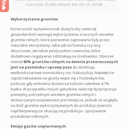
oraz ludzi. Źródło danych: Bar-On i in. (2018).
Wykorzystanie gruntów
Konieczność wyżywienia tak dużej liczby zwierząt
gospodarskich wymaga wykorzystania znacznych areałów
gruntów rolnych, które pierwotnie zajmowane były przez
naturalne ekosystemy, takie jak torfowiska czy lasy
deszczowe, ale także pestycydów i nawozów, które
dodatkowo negatywnie oddziałują na środowisko. Obecnie
niemal
80% gruntów rolnych na świecie przeznaczanych
jest na pastwiska i uprawy pasz
(tu dominują
wielkoobszarowe monokultury soi i kukurydzy). Największe
zapotrzebowanie na grunty wiąże się z hodowlą krów,
podczas gdy wołowina dostarcza ludziom zaledwie 4,7%
białka. W przypadku innych gatunków zwierząt dysproporcja
pomiędzy potrzebnym areałem gruntów rolnych i
dostarczanym pożywieniem jest mniejsza. Jednak ze względu
na ilość gruntów wykorzystywanych do produkcji żywności
najefektywniejsze okazują się produkcja i spożywanie
produktów roślinnych.
Emisje gazów cieplarnianych