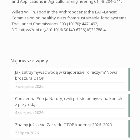
and Applications in Agricultural Engineering 61 (4): 204–211.
Willett W. i in. Food in the Anthropocene: the EAT–Lancet
Commission on healthy diets from sustainable food systems.
The Lancet Commissions 393 (10170): 447–492,
DOI:https://doi.org/10.1016/S0140-6736(18)31788-4
Najnowsze wpisy
Jak zatrzymywać wodę w krajobrazie rolniczym? Nowa
broszura OTOP
7 sierpnia 2026
Codzienna Porcja Natury, czyli proste pomysły na kontakt
z przyrodą
4 sierpnia 2026
Znamy już skład Zarządu OTOP kadencji 2026–2029
23 lipca 2026