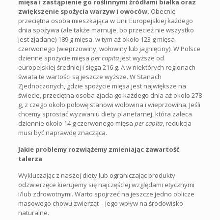
mięsa i zastąpienie go roślinnymi źródłami białka oraz
zwiększenie spożycia warzyw i owoców.
Obecnie
przeciętna osoba mieszkająca w Unii Europejskiej każdego
dnia spożywa (ale także marnuje, bo przecież nie wszystko
jest zjadane) 189 g mięsa, w tym aż około 123 g mięsa
czerwonego (wieprzowiny, wołowiny lub jagnięciny). W Polsce
dzienne spożycie mięsa
per capita
jest wyższe od
europejskiej średniej i sięga 216 g. A w niektórych regionach
świata te wartości są jeszcze wyższe. W Stanach
Zjednoczonych, gdzie spożycie mięsa jest największe na
świecie, przeciętna osoba zjada go każdego dnia aż około 278
g, z czego około połowę stanowi wołowina i wieprzowina. Jeśli
chcemy sprostać wyzwaniu diety planetarnej, która zaleca
dziennie około 14 g czerwonego mięsa
per capita
, redukcja
musi być naprawdę znacząca.
Jakie problemy rozwiążemy zmieniając zawartość
talerza
Wykluczając z naszej diety lub ograniczając produkty
odzwierzęce kierujemy się najczęściej względami etycznymi
i/lub zdrowotnymi. Warto spojrzeć na jeszcze jedno oblicze
masowego chowu zwierząt – jego wpływ na środowisko
naturalne.