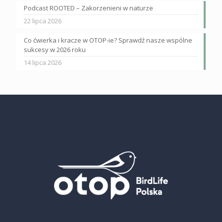
Podcast ROOTED – Zakorzenieni w naturze
22 lipca 2026
Co ćwierka i kracze w OTOP-ie? Sprawdź nasze wspólne
sukcesy w 2026 roku
14 lipca 2026