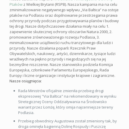
Ptaków
z Wielkiej Brytanii (RSPB). Nasza kampania ma na celu
zminimalizowanie negatywnego wpływu „Via Baltica” na ostoje
ptaków na Podlasiu oraz dopilnowanie przestrzegania prawa
ochrony przyrody podczas przygotowywania planów i budowy
tej drogi. Nasze dotychczasowe działania miały na celu 1.
zapewnienie skutecznej ochrony obszarów Natura 2000, 2.
promowanie zrównoważonego rozwoju Podlasia, 3.
minimalizowanie uciążliwości ruchu tranzytowego dla ludzi i
przyrody. Nasze działania poparli: Rzecznik Praw
Obywatelskich, naukowcy, artyści, dziennikarze, tysiące ludzi
wrażliwych na piękno przyrody i niegodzących się na jej
bezmyślne niszczenie. Nasze stanowisko podziela Komisja
Europejska, członkowie Parlamentu Europejskiego, Rada
Europy i liczne organizacje i instytucje krajowe i zagraniczne.
Nasze osiągnięcia:
Rada Ministrów oficjalnie zmieniła przebieg drogi
ekspresowej "Via Baltica" na rekomendowany w wyniku
Stretegicznej Oceny Oddziaływania na Środowisko
wariant przez Łomżę, który omija najcenniejsze tereny
Podlasia.
Przebieg obwodnicy Augustowa został zmieniony tak, by
droga ominęła bagienną Dolinę Rospudy i Puszczę