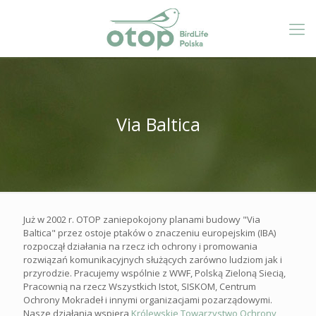
Via Baltica
Już w 2002 r. OTOP zaniepokojony planami budowy "Via
Baltica" przez ostoje ptaków o znaczeniu europejskim (IBA)
rozpoczął działania na rzecz ich ochrony i promowania
rozwiązań komunikacyjnych służących zarówno ludziom jak i
przyrodzie. Pracujemy wspólnie z WWF, Polską Zieloną Siecią,
Pracownią na rzecz Wszystkich Istot, SISKOM, Centrum
Ochrony Mokradeł i innymi organizacjami pozarządowymi.
Nasze działania wspiera
Królewskie Towarzystwo Ochrony