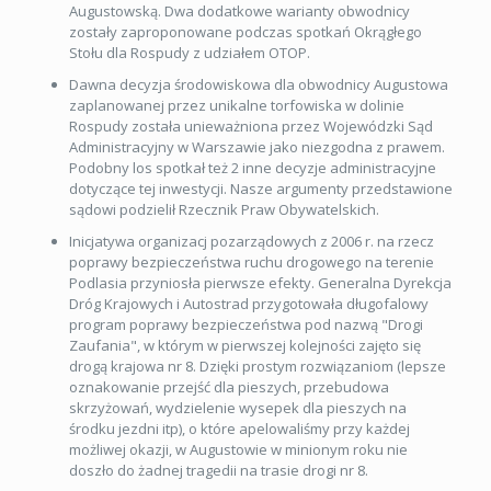
Augustowską. Dwa dodatkowe warianty obwodnicy
zostały zaproponowane podczas spotkań Okrągłego
Stołu dla Rospudy z udziałem OTOP.
Dawna decyzja środowiskowa dla obwodnicy Augustowa
zaplanowanej przez unikalne torfowiska w dolinie
Rospudy została unieważniona przez Wojewódzki Sąd
Administracyjny w Warszawie jako niezgodna z prawem.
Podobny los spotkał też 2 inne decyzje administracyjne
dotyczące tej inwestycji. Nasze argumenty przedstawione
sądowi podzielił Rzecznik Praw Obywatelskich.
Inicjatywa organizacj pozarządowych z 2006 r. na rzecz
poprawy bezpieczeństwa ruchu drogowego na terenie
Podlasia przyniosła pierwsze efekty. Generalna Dyrekcja
Dróg Krajowych i Autostrad przygotowała długofalowy
program poprawy bezpieczeństwa pod nazwą "Drogi
Zaufania", w którym w pierwszej kolejności zajęto się
drogą krajowa nr 8. Dzięki prostym rozwiązaniom (lepsze
oznakowanie przejść dla pieszych, przebudowa
skrzyżowań, wydzielenie wysepek dla pieszych na
środku jezdni itp), o które apelowaliśmy przy każdej
możliwej okazji, w Augustowie w minionym roku nie
doszło do żadnej tragedii na trasie drogi nr 8.