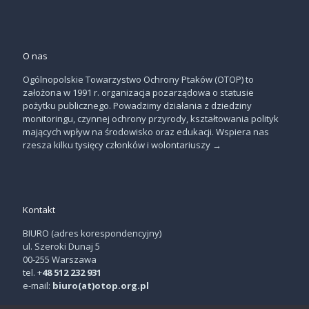
O nas
Ogólnopolskie Towarzystwo Ochrony Ptaków (OTOP) to
założona w 1991 r. organizacja pozarządowa o statusie
pożytku publicznego. Powadzimy działania z dziedziny
monitoringu, czynnej ochrony przyrody, kształtowania polityk
mających wpływ na środowisko oraz edukacji. Wspiera nas
rzesza kilku tysięcy członków i wolontariuszy
→
Kontakt
BIURO (adres korespondencyjny)
ul. Szeroki Dunaj 5
00-255 Warszawa
tel. +
48 512 232 931
e-mail:
biuro(at)otop.org.pl