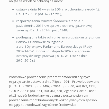
objęte są w Polsce ochroną na mocy:
ustawy z dnia 16 kwietnia 2004 r. o ochronie przyrody (t.j.
Dz. U. z 2013 r. poz. 627 ze zm.),
rozporządzenia Ministra Środowiska z dnia 7
października 2014 r. w sprawie ochrony gatunkowej
zwierząt (Dz. U. z 2014 r. poz., 1348),
podlegają one także ochronie na europejskim terytorium
Państw Członkowskich, zgodnie
z art. 1 Dyrektywy Parlamentu Europejskiego i Rady
2009/147/WE z dnia 30 listopada 2009 r. w sprawie
ochrony dzikiego ptactwa (Dz. U. WE L20/7 z dnia
26.01.2010 r.).
Prawidłowe prowadzenie prac termomodernizacyjnych
reguluje także ustawa z dnia 7 lipca 1994 r. Prawo budowlane
(t.j. Dz. U. z 2013 r. poz. 1409, z 2014 r. poz. 40, 768, 822, 1133,
1200, z 2015 r. poz. 151, 200, 443, 528.) Zgodnie z art. 50 ust. 1
pkt 2 nadzór budowlany wstrzymuje postanowieniem
prowadzenie robót budowlanych wykonywanych w sposób
mogący spowodować zagrożenie środowiska.