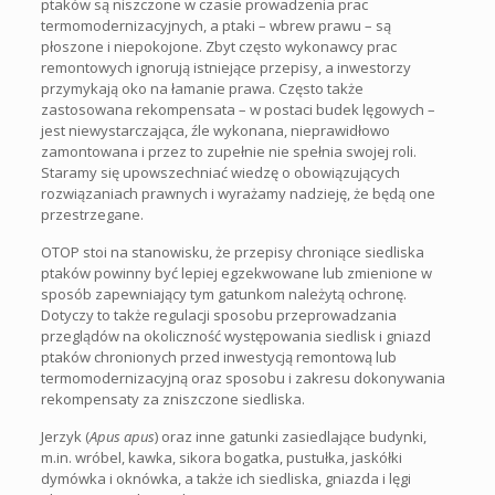
ptaków są niszczone w czasie prowadzenia prac
termomodernizacyjnych, a ptaki – wbrew prawu – są
płoszone i niepokojone. Zbyt często wykonawcy prac
remontowych ignorują istniejące przepisy, a inwestorzy
przymykają oko na łamanie prawa. Często także
zastosowana rekompensata – w postaci budek lęgowych –
jest niewystarczająca, źle wykonana, nieprawidłowo
zamontowana i przez to zupełnie nie spełnia swojej roli.
Staramy się upowszechniać wiedzę o obowiązujących
rozwiązaniach prawnych i wyrażamy nadzieję, że będą one
przestrzegane.
OTOP stoi na stanowisku, że przepisy chroniące siedliska
ptaków powinny być lepiej egzekwowane lub zmienione w
sposób zapewniający tym gatunkom należytą ochronę.
Dotyczy to także regulacji sposobu przeprowadzania
przeglądów na okoliczność występowania siedlisk i gniazd
ptaków chronionych przed inwestycją remontową lub
termomodernizacyjną oraz sposobu i zakresu dokonywania
rekompensaty za zniszczone siedliska.
Jerzyk (
Apus apus
) oraz inne gatunki zasiedlające budynki,
m.in. wróbel, kawka, sikora bogatka, pustułka, jaskółki
dymówka i oknówka, a także ich siedliska, gniazda i lęgi