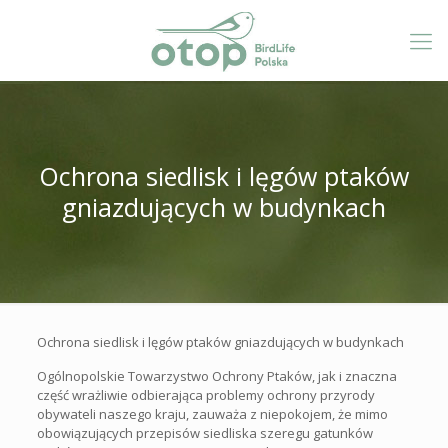
Ochrona siedlisk i lęgów ptaków
gniazdujących w budynkach
Ochrona siedlisk i lęgów ptaków gniazdujących w budynkach
Ogólnopolskie Towarzystwo Ochrony Ptaków, jak i znaczna
część wrażliwie odbierająca problemy ochrony przyrody
obywateli naszego kraju, zauważa z niepokojem, że mimo
obowiązujących przepisów siedliska szeregu gatunków