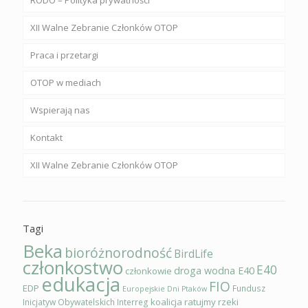
RODO – Polityka prywatności
XII Walne Zebranie Członków OTOP
Praca i przetargi
OTOP w mediach
Wspierają nas
Kontakt
XII Walne Zebranie Członków OTOP
Tagi
Beka
bioróżnorodność
BirdLife
członkostwo
E40
droga wodna E40
członkowie
edukacja
FIO
EDP
Fundusz
Europejskie Dni Ptaków
koalicja ratujmy rzeki
Inicjatyw Obywatelskich
Interreg