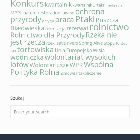
Konkurs
kwartalnik
kwartalnik „Ptaki”
mokradła
ochrona
MPPL
nature restoration law
nrl
Ptaki
przyrody
praca
Puszcza
petycja
rolnictwo
Białowieska
rezerwat
rekrutacja
Rzeka nie
Rolnictwo dla Przyrody
jest rzeczą
save rivers
Spring Alive
rzeki
StopE40
stop
torfowiska
Unia Europejska
Wisła
E40
wolontariat wysokich
wodniczka
Wspólna
lotów
WPR
Wolontariusze
Polityka Rolna
Zimowe Ptakoliczenie
Szukaj