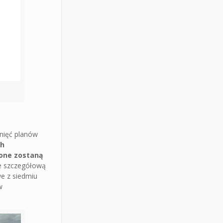
gnięć planów
ch
ione zostaną
e szczegółową
we z siedmiu
w