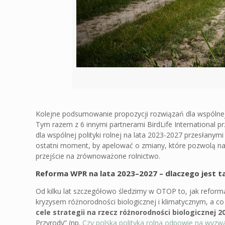
Kolejne podsumowanie propozycji rozwiązań dla wspólnej
Tym razem z 6 innymi partnerami BirdLife International 
dla wspólnej polityki rolnej na lata 2023-2027 przesłanym
ostatni moment, by apelować o zmiany, które pozwolą na 
przejście na zrównoważone rolnictwo.
Reforma WPR na lata 2023–2027 – dlaczego jest 
Od kilku lat szczegółowo śledzimy w OTOP to, jak reform
kryzysem różnorodności biologicznej i klimatycznym, a co
cele strategii na rzecz różnorodności biologicznej 2
Przyrody” (np.
Czy polska polityka rolna odpowie na wyzw