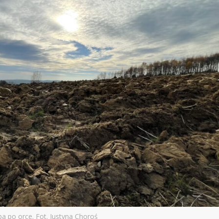
ba po orce. Fot. Justyna Choroś