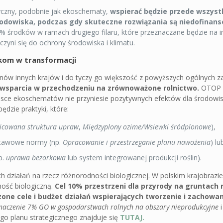
yczny, podobnie jak ekoschematy,
wspierać będzie przede wszyst
rodowiska, podczas gdy skuteczne rozwiązania są niedofinan
% środków w ramach drugiego filaru, które przeznaczane będzie na 
yczyni się do ochrony środowiska i klimatu.
ikom w transformacji
 planów innych krajów i do tyczy go większość z powyższych ogólnych z
 wsparcia w przechodzeniu na zrównoważone rolnictwo.
OTOP z
sce ekoschematów nie przyniesie pozytywnych efektów dla środowis
dzie praktyki, które:
icowana struktura upraw
,
Międzyplony ozime/Wsiewki śródplonowe
),
stawowe normy (np.
Opracowanie i przestrzeganie planu nawożenia
) lu
p.
uprawa bezorkowa
lub system integrowanej produkcji roślin).
ziałań na rzecz różnorodności biologicznej. W polskim krajobrazie
ość biologiczną.
Cel 10% przestrzeni dla przyrody na gruntach 
szone cele i budżet działań wspierających tworzenie i zachowa
naczenie 7% GO w gospodarstwach rolnych na obszary nieprodukcyjne
i
go planu strategicznego znajduje się
TUTAJ.