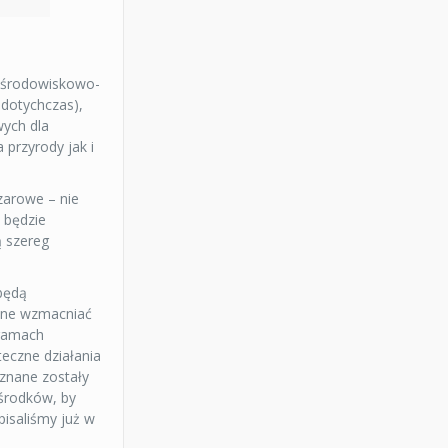
o-środowiskowo-
 dotychczas),
wych dla
 przyrody jak i
zarowe – nie
 będzie
ą szereg
 będą
 one wzmacniać
 ramach
eczne działania
uznane zostały
 środków, by
isaliśmy już w