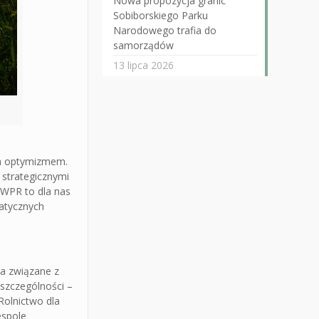
Nowa propozycja granic
Sobiborskiego Parku
Narodowego trafia do
samorządów
13 lipca 2026
wa optymizmem.
 strategicznymi
y WPR to dla nas
matycznych
ia związane z
 szczególności –
Rolnictwo dla
espole