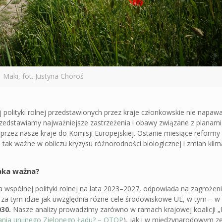
Maki, fot. Justyna Choroś
 polityki rolnej przedstawionych przez kraje członkowskie nie napa
przedstawiamy najważniejsze zastrzeżenia i obawy związane z planami
i przez nasze kraje do Komisji Europejskiej. Ostanie miesiące reform
tak ważne w obliczu kryzysu różnorodności biologicznej i zmian kli
taka ważna?
a wspólnej polityki rolnej na lata 2023–2027, odpowiada na zagrożen
 za tym idzie jak uwzględnia różne cele środowiskowe UE, w tym – w
030.
Nasze analizy prowadzimy zarówno w ramach krajowej koalicji „
ania unijnego Zielonego Ładu? – OTOP
), jak i w międzynarodowym z