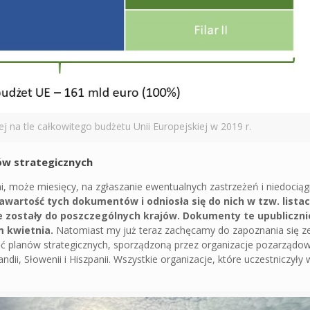
ej na tle całkowitego budżetu Unii Europejskiej w 2019 r.
nów strategicznych
ni, może miesięcy, na zgłaszanie ewentualnych zastrzeżeń i niedocią
awartość tych dokumentów i odniosła się do nich w tzw. lista
ne zostały do poszczególnych krajów. Dokumenty te upubliczn
m kwietnia.
Natomiast my już teraz zachęcamy do zapoznania się z
ięć planów strategicznych, sporządzoną przez organizacje pozarządo
ndii, Słowenii i Hiszpanii. Wszystkie organizacje, które uczestniczyły 