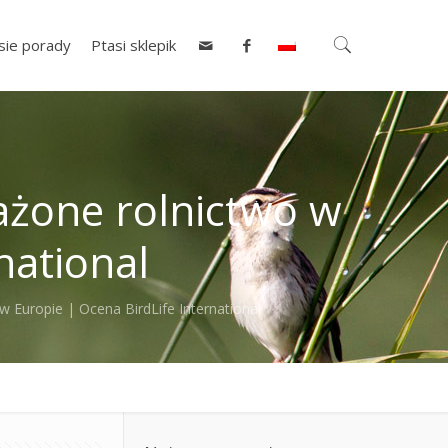
sie porady
Ptasi sklepik
ażone rolnictwo w
national
w Europie | Ocena BirdLife International