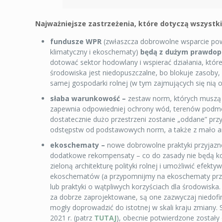
Najważniejsze zastrzeżenia, które dotyczą wszystk
fundusze WPR
(zwłaszcza dobrowolne wsparcie pow
klimatyczny i ekoschematy)
będą z dużym prawdopo
dotować sektor hodowlany i wspierać działania, które
środowiska jest niedopuszczalne, bo blokuje zasoby,
samej gospodarki rolnej (w tym zajmujących się nią
słaba warunkowość –
zestaw norm, których muszą 
zapewnia odpowiedniej ochrony wód, terenów podmokł
dostatecznie dużo przestrzeni zostanie „oddane” prz
odstępstw od podstawowych norm, a także z mało a
ekoschematy –
nowe dobrowolne praktyki przyjazne
dodatkowe rekompensaty – co do zasady nie będą kor
zieloną architekturę polityki rolnej i umożliwić ef
ekoschematów (a przypomnijmy na ekoschematy przez
lub praktyki o wątpliwych korzyściach dla środowiska
za dobrze zaprojektowane, są one zazwyczaj niedofi
mogły doprowadzić do istotnej w skali kraju zmian
2021 r. (patrz
TUTAJ
), obecnie potwierdzone został