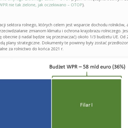
PR nie tak zielone, jak oczekiwano – OTOP
).
cji sektora rolnego, których celem jest wsparcie dochodu rolników, 
ciwdziałanie zmianom klimatu i ochrona krajobrazu rolniczego. Jest
ę obecnie (i nadal będzie się przeznaczać) około 1/3 budżetu UE. Od
ędą plany strategiczne. Dokumenty te powinny były zostać przedłożo
alne za rolnictwo do końca 2021 r.