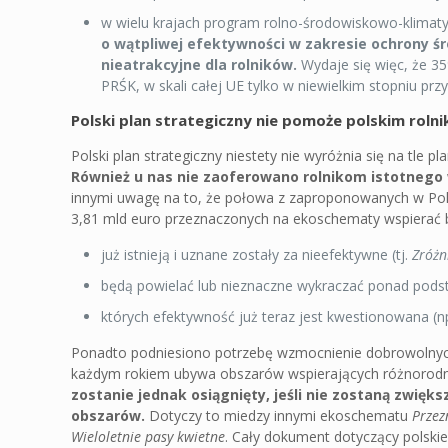
w wielu krajach program rolno-środowiskowo-klimat
o wątpliwej efektywności w zakresie ochrony ś
nieatrakcyjne dla rolników.
Wydaje się więc, że 35
PRŚK, w skali całej UE tylko w niewielkim stopniu prz
Polski plan strategiczny nie pomoże polskim roln
Polski plan strategiczny niestety nie wyróżnia się na tle
Również u nas nie zaoferowano rolnikom istotnego
innymi uwagę na to, że połowa z zaproponowanych w Pol
3,81 mld euro przeznaczonych na ekoschematy wspierać bę
już istnieją i uznane zostały za nieefektywne (tj.
Zróżn
będą powielać lub nieznaczne wykraczać ponad pod
których efektywność już teraz jest kwestionowana (n
Ponadto podniesiono potrzebę wzmocnienie dobrowolnych d
każdym rokiem ubywa obszarów wspierających różnorodn
zostanie jednak osiągnięty, jeśli nie zostaną zwięk
obszarów.
Dotyczy to miedzy innymi ekoschematu
Przez
Wieloletnie pasy kwietne
. Cały dokument dotyczący polskie