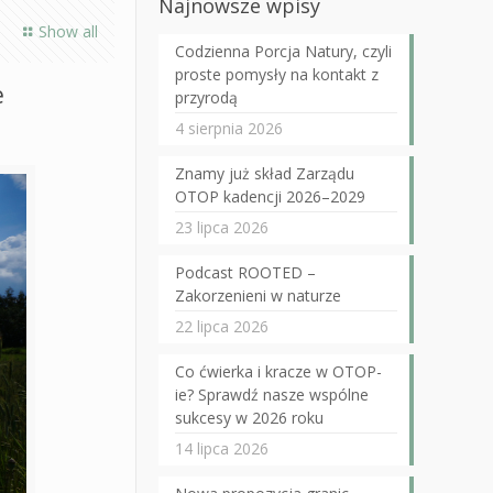
Najnowsze wpisy
Show all
Codzienna Porcja Natury, czyli
proste pomysły na kontakt z
e
przyrodą
4 sierpnia 2026
Znamy już skład Zarządu
OTOP kadencji 2026–2029
23 lipca 2026
Podcast ROOTED –
Zakorzenieni w naturze
22 lipca 2026
Co ćwierka i kracze w OTOP-
ie? Sprawdź nasze wspólne
sukcesy w 2026 roku
14 lipca 2026