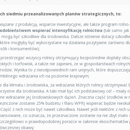
ich siedmiu przeanalizowanych planów strategicznych, to:
iązane z produkcją, wsparcie inwestycyjne, ale także program roln
dobieństwem wspierać intensyfikację rolnictwa
(tak samo jak
 mogą być szkodliwe dla środowiska. Dalsze istnienie dotacji szkodli
 które mogłyby być wykorzystane na działania pozytywne zarówno dla
 osób i konsumentów);
przestrzegać wszyscy rolnicy otrzymujący bezpośrednie dopłaty obs
ych i torfowisk, a także nie zapewni, że w gospodarstwach rolnych
yrodzie. Wynika to z nieodpowiednich ram unijnych, które dopuszczaj
mbitnego wdrażania ich na poziomie krajowym;
 dla klimatu i środowiska, za wdrażanie których rolnicy otrzymywać
zystne dla środowiska. A taki miał być ich podstawowy cel – miały
ektywne wdrażanie jej środowiskowych dążeń. Znaczna część środków w
nczone zostanie 25% budżetu I filaru WPR) wspierać będzie nieskut
. Część z nich może być nawet szkodliwa. Nawet jeśli niektóre z nich 
nansowane, co oznacza, że przeznaczone zostanie na nie zbyt mało
y. Szczegółowo o prawdopodobnej porażce w zakresie ekoschematów p
y ówczesnej obawy;