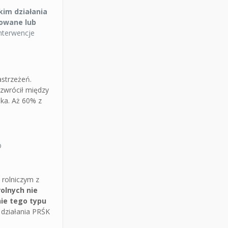
kim działania
sowane lub
interwencje
astrzeżeń.
wrócił między
ka. Aż 60% z
b
 rolniczym z
rolnych nie
nie tego typu
 działania PRŚK