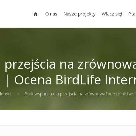
O nas
Nasze projekty
Włącz się!
Pta
a przejścia na zrównow
 | Ocena BirdLife Inter
lności
Brak wsparcia dla przejścia na zrównoważone rolnictwo 